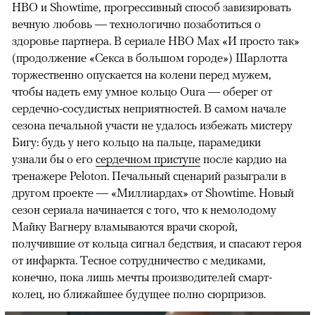
HBO и Showtime, прогрессивный способ завизировать
вечную любовь — технологично позаботиться о
здоровье партнера. В сериале HBO Max «И просто так»
(продолжение «Секса в большом городе») Шарлотта
торжественно опускается на колени перед мужем,
чтобы надеть ему умное кольцо Oura — оберег от
сердечно-сосудистых неприятностей. В самом начале
сезона печальной участи не удалось избежать мистеру
Бигу: будь у него кольцо на пальце, парамедики
узнали бы о его
сердечном приступе
после кардио на
тренажере Peloton. Печальный сценарий разыграли в
другом проекте — «Миллиардах» от Showtime. Новый
сезон сериала начинается с того, что к немолодому
Майку Вагнеру вламываются врачи скорой,
получившие от кольца сигнал бедствия, и спасают героя
от инфаркта. Тесное сотрудничество с медиками,
конечно, пока лишь мечты производителей смарт-
колец, но ближайшее будущее полно сюрпризов.