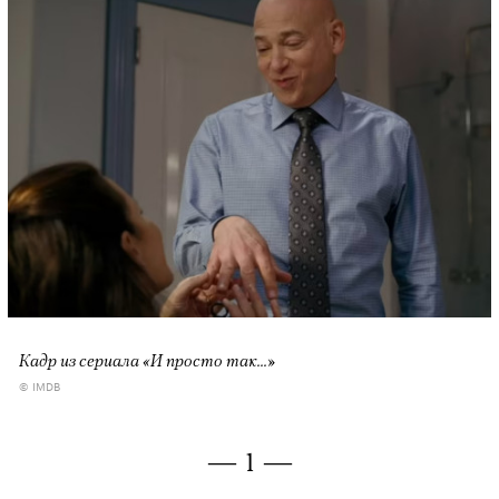
Кадр из сериала «И просто так...»
© IMDB
— 1 —