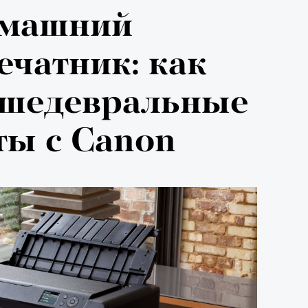
машний
ечатник: как
 шедевральные
ты с Canon