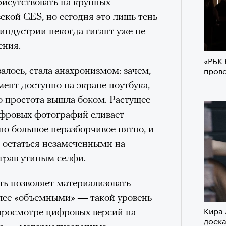
рисутствовать на крупных
вской CES, но сегодня это лишь тень
индустрии некогда гигант уже не
ения.
«РБК 
пров
залось, стала анахронизмом: зачем,
ент доступно на экране ноутбука,
 простота вышла боком. Растущее
ифровых фотографий сливает
но большое неразборчивое пятно, и
 остаться незамеченными на
грав утиным селфи.
ь позволяет материализовать
олее «объемными» — такой уровень
Кира 
просмотре цифровых версий на
доск