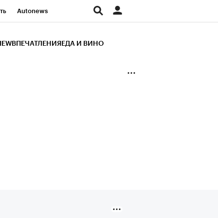
ть
Autonews
К Образование
IEW
ВПЕЧАТЛЕНИЯ
ЕДА И ВИНО
д
Стиль
Крипто
и
Франшизы
Газета
ов
Политика
ты