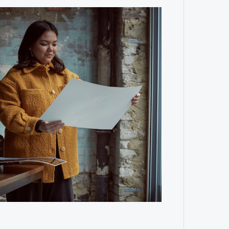
4 кол
пропу
Карго
ткани