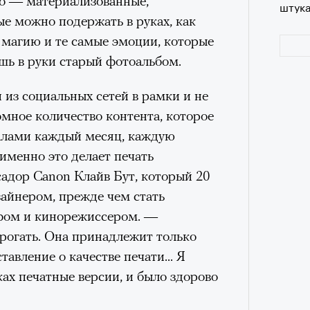
но — материализованные,
штук
е можно подержать в руках, как
 магию и те самые эмоции, которые
ешь в руки старый фотоальбом.
из социальных сетей в рамки и не
омное количество контента, которое
алами каждый месяц, каждую
именно это делает печать
адор Canon Клайв Бут, который 20
Сможе
зайнером, прежде чем стать
отвеч
фом и кинорежиссером. —
огать. Она принадлежит только
тавление о качестве печати... Я
ах печатные версии, и было здорово