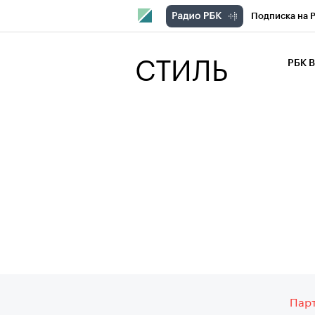
Подписка на 
РБК Компани
СТИЛЬ
РБК 
РБК Курсы
РБК Бизнес-с
Спецпроекты
Экономика
Парт