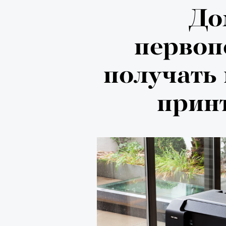
До
первоп
получать
прин