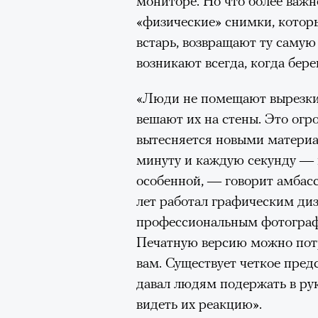
мониторе. Но что более важ
«физические» снимки, которы
встарь, возвращают ту самую
возникают всегда, когда бер
«Люди не помещают вырезки 
вешают их на стены. Это огр
вытесняется новыми матери
минуту и каждую секунду — 
особенной, — говорит амбасс
лет работал графическим ди
профессиональным фотогра
Печатную версию можно потр
вам. Существует четкое предс
давал людям подержать в рук
видеть их реакцию».