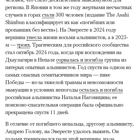
региона. В Японии в том же году жертвами несчастных
случаев в горах
стали
300 человек (издание The Asahi
Shimbun классифицирует их как «погибших или
пропавших без вести»). На Эвересте в 2024 году
вершина
унесла
жизни восьми альпинистов, а в 2025-
м —
троих
. Трагическим для российского сообщества
стал октябрь 2024 года, когда при восхождении на
Дхаулагири в Непале
сорвалась и погибла
группа из
пятерых опытных альпинистов. Год спустя на одном из
самых опасных семитысячников мира — пике
Победы — из-за тяжелой травмы и невозможности
эвакуации в условиях непогоды
осталась и погибла
российская альпинистка Наталья Наговицина; ее
поисково-спасательная операция была официально
прекращена спустя 11 дней.
В отличие от погибшего непальца, другому альпинисту,
Андрею Голову, на Эвересте удалось выжить. Он
годами тренировался ради этой вершины, из-за