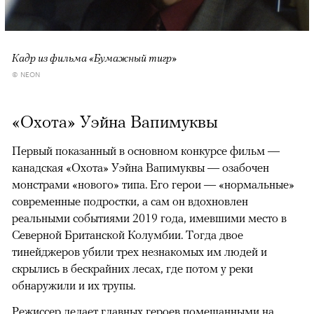
Кадр из фильма «Бумажный тигр»
© NEON
«Охота» Уэйна Вапимуквы
Первый показанный в основном конкурсе фильм —
канадская «Охота» Уэйна Вапимуквы — озабочен
монстрами «нового» типа. Его герои — «нормальные»
современные подростки, а сам он вдохновлен
реальными событиями 2019 года, имевшими место в
Северной Британской Колумбии. Тогда двое
тинейджеров убили трех незнакомых им людей и
скрылись в бескрайних лесах, где потом у реки
обнаружили и их трупы.
Режиссер делает главных героев помешанными на