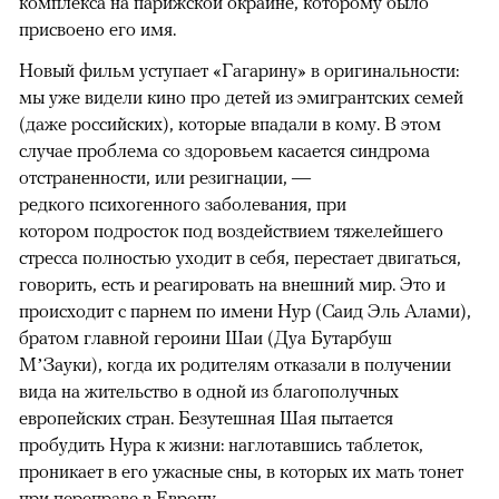
комплекса на парижской окраине, которому было
присвоено его имя.
Новый фильм уступает «Гагарину» в оригинальности:
мы уже видели кино про детей из эмигрантских семей
(даже российских), которые впадали в кому. В этом
случае проблема со здоровьем касается синдрома
отстраненности, или резигнации, —
редкого психогенного заболевания, при
котором подросток под воздействием тяжелейшего
стресса полностью уходит в себя, перестает двигаться,
говорить, есть и реагировать на внешний мир. Это и
происходит с парнем по имени Нур (Саид Эль Алами),
братом главной героини Шаи (Дуа Бутарбуш
М’Зауки), когда их родителям отказали в получении
вида на жительство в одной из благополучных
европейских стран. Безутешная Шая пытается
пробудить Нура к жизни: наглотавшись таблеток,
проникает в его ужасные сны, в которых их мать тонет
при переправе в Европу.