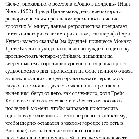
Сюжет эпохального вестерна «Ровно в полдень» (High
Noon, 1952) Фреда Циннемана, действие которого
разворачивается «в реальном времени» в течение
коротких 84 минут, данная ретроспектива предлагает
читать аллегорически: история о том, как шериф (Гэри
Купер) вместо свадьбы (на будущей принцессе Монако
Грейс Келли) и ухода на пенсию вынужден в одиночку
противостоять четырем убийцам, напавшим на
вверенный ему городишко «ровно в полдень» одного
судьбоносного дня, происходит на фоне полного отказа
лучших и худших людей города оказать герою хоть
какую-то помощь. Даже его женщины, прошлая и
нынешняя, бегут от него, как от чумного, хотя Грейс
Келли все же хватает совести выбежать из поезда в
последний момент, чтобы заправски пристрелить
одного из уголовников. Ничто не располагает к тому,
чтобы шериф оставался в чахлом городке (то есть в
Америке), все население которого состоит
исключительно из предателей, и все же человек чести