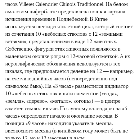
часов Villeret Calendrier Chinois Traditionnel. На белом
эмалевом циферблате представлена полная картина
исчисления времени в Поднебесной. В Китае
используется шестидесятилетний цикл, который состоит
из сочетания 10 «небесных стволов» с 12 «земными
ветвями», представленными в виде 12 животных.
Собственно, фигурки этих животных появляются в
маленьком окошке рядом с 12-часовой отметкой. А их
иероглифические обозначения используются в тех
шкалах, где предполагается деление на 12 — например,
на счетчике двойных часов (непосредственно под
символом быка). На «3 часах» разместился индикатор
10 «небесных стволов» и пяти элементов («вода»,
«земля», «дерево», «металл», «огонь») — в центре
заметен символ инь-ян. По лунному календарю на «6
часах» определяют начало и окончание месяца. В
позиции «9 часов» находится указатель месяца,
високосного месяца (в китайском году может быть не
только 12, но и 13 месяцев) и даты.