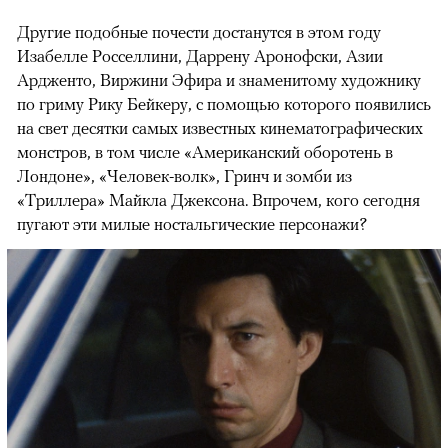
Другие подобные почести достанутся в этом году
Изабелле Росселлини, Даррену Аронофски, Азии
Ардженто, Виржини Эфира и знаменитому художнику
по гриму Рику Бейкеру, с помощью которого появились
на свет десятки самых известных кинематографических
монстров, в том числе «Американский оборотень в
Лондоне», «Человек-волк», Гринч и зомби из
«Триллера» Майкла Джексона. Впрочем, кого сегодня
пугают эти милые ностальгические персонажи?