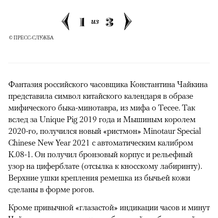
1
3
из
© ПРЕСС-СЛУЖБА
Фантазия российского часовщика Константина Чайкина
представила символ китайского календаря в образе
мифического быка-минотавра, из мифа о Тесее. Так
вслед за Unique Pig 2019 года и Мышиным королем
2020-го, получился новый «ристмон» Minotaur Special
Chinese New Year 2021 с автоматическим калибром
K.08-1. Он получил бронзовый корпус и рельефный
узор на циферблате (отсылка к кносскому лабиринту).
Верхние ушки крепления ремешка из бычьей кожи
сделаны в форме рогов.
00:00
/
00:00
Кроме привычной «глазастой» индикации часов и минут