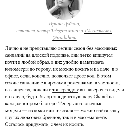
Ирина Дубина,
стилист, автор Telegam-канала
«Мегастиль»
,
@iradubina
Лично я не представляю летний сезон без массивных
сандалий на плоской подошве: они легко впишутся
почти в любой образ, в них удобно наматывать
километры по городу, их можно носить и на даче, и в
офисе, если, конечно, позволяет дресс-код. В этом
сезоне сандалии с широкими ремешками, в частности,
на липучках, попали в
топ трендов
: вы наверняка видели
стеганую, будто бы ортопедическую пару Chanel на
каждом втором блогере. Теперь аналогичные
модели — из кожи или текстиля — можно найти как у
других люксовых брендов, так и в масс-маркете.
Осталось придумать, с чем их носить.