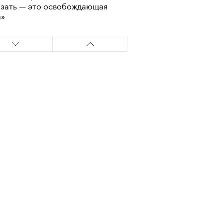
азать — это освобождающая
а»
т ли человек прожить 180 лет:
ает Станислав Скакун