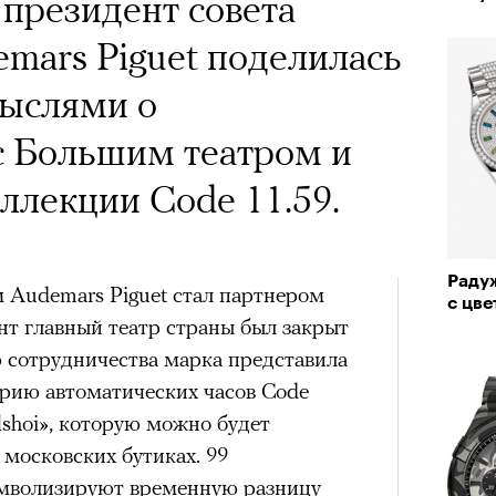
президент совета
mars Piguet поделилась
мыслями о
с Большим театром и
оллекции Code 11.59.
Раду
м Audemars Piguet стал партнером
с цв
нт главный театр страны был закрыт
 сотрудничества марка представила
рию автоматических часов Code
lshoi», которую можно будет
московских бутиках. 99
мволизируют временную разницу