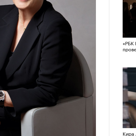
«РБК 
пров
Кира 