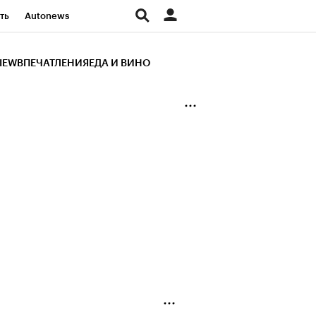
ть
Autonews
К Образование
IEW
ВПЕЧАТЛЕНИЯ
ЕДА И ВИНО
д
Стиль
Крипто
и
Франшизы
Газета
ов
Политика
ты