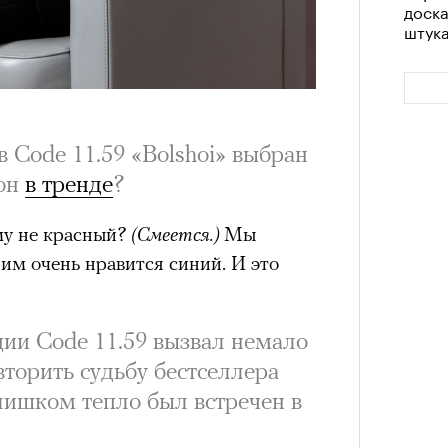
доск
штук
 Code 11.59 «Bolshoi» выбран
 он
в тренде
?
му не красный?
(Смеется.)
Мы
им очень нравится синий. И это
Сможе
отвеч
ии Code 11.59 вызвал немало
вторить судьбу бестселлера
слишком тепло был встречен в