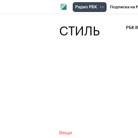
Подписка на 
РБК Компани
СТИЛЬ
РБК 
РБК Курсы
РБК Бизнес-с
Спецпроекты
Экономика
Вещи