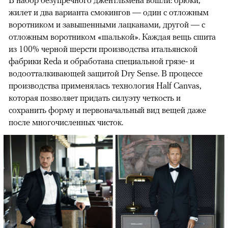
В набор безупречного джентльмена вошли: брюки,
жилет и два варианта смокингов — один с отложным
воротником и завышенными лацканами, другой — с
отложным воротником «шалькой». Каждая вещь сшита
из 100% черной шерсти производства итальянской
фабрики Reda и обработана специальной грязе- и
водоотталкивающей защитой Dry Sense. В процессе
производства применялась технология Half Canvas,
которая позволяет придать силуэту четкость и
сохранить форму и первоначальный вид вещей даже
после многочисленных чисток.