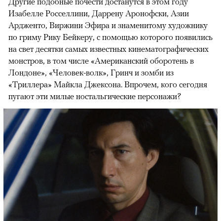
Другие подобные почести достанутся в этом году
Изабелле Росселлини, Даррену Аронофски, Азии
Ардженто, Виржини Эфира и знаменитому художнику
по гриму Рику Бейкеру, с помощью которого появились
на свет десятки самых известных кинематографических
монстров, в том числе «Американский оборотень в
Лондоне», «Человек-волк», Гринч и зомби из
«Триллера» Майкла Джексона. Впрочем, кого сегодня
пугают эти милые ностальгические персонажи?