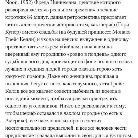
Noon, 1952) Фреда Циннемана, действие которого
разворачивается «в реальном времени» в течение
коротких 84 минут, данная ретроспектива предлагает
читать аллегорически: история о том, как шериф (Гэри
Купер) вместо свадьбы (на будущей принцессе Монако
Грейс Келли) и ухода на пенсию вынужден в одиночку
противостоять четырем убийцам, напавшим на
вверенный ему городишко «ровно в полдень» одного
судьбоносного дня, происходит на фоне полного отказа
лучших и худших людей города оказать герою хоть
какую-то помощь. Даже его женщины, прошлая и
нынешняя, бегут от него, как от чумного, хотя Грейс
Келли все же хватает совести выбежать из поезда в
последний момент, чтобы заправски пристрелить
одного из уголовников. Ничто не располагает к тому,
чтобы шериф оставался в чахлом городке (то есть в
Америке), все население которого состоит
исключительно из предателей, и все же человек чести
предпочитает сначала выполнить свой долг, а уж потом