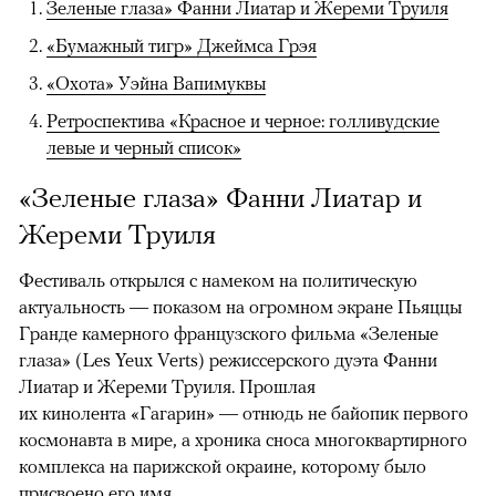
Зеленые глаза» Фанни Лиатар и Жереми Труиля
«Бумажный тигр» Джеймса Грэя
«Охота» Уэйна Вапимуквы
Ретроспектива «Красное и черное: голливудские
левые и черный список»
«Зеленые глаза» Фанни Лиатар и
Жереми Труиля
Фестиваль открылся с намеком на политическую
актуальность — показом на огромном экране Пьяццы
Гранде камерного французского фильма «Зеленые
глаза» (Les Yeux Verts) режиссерского дуэта Фанни
Лиатар и Жереми Труиля. Прошлая
их кинолента «Гагарин» — отнюдь не байопик первого
космонавта в мире, а хроника сноса многоквартирного
комплекса на парижской окраине, которому было
присвоено его имя.