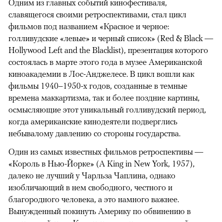
Одним из главных событий кинофестиваля,
славящегося своими ретроспективами, стал цикл
фильмов под названием «Красное и черное:
голливудские «левые» и черный список» (Red & Black —
Hollywood Left and the Blacklist), презентация которого
состоялась в марте этого года в музее Американской
киноакадемии в Лос-Анджелесе. В цикл вошли как
фильмы 1940–1950-х годов, созданные в темные
времена маккартизма, так и более поздние картины,
осмысляющие этот уникальный голливудский период,
когда американские кинодеятели подверглись
небывалому давлению со стороны государства.
Один из самых известных фильмов ретроспективы —
«Король в Нью-Йорке» (A King in New York, 1957),
далеко не лучший у Чарльза Чаплина, однако
изобличающий в нем свободного, честного и
благородного человека, а это намного важнее.
Вынужденный покинуть Америку по обвинению в