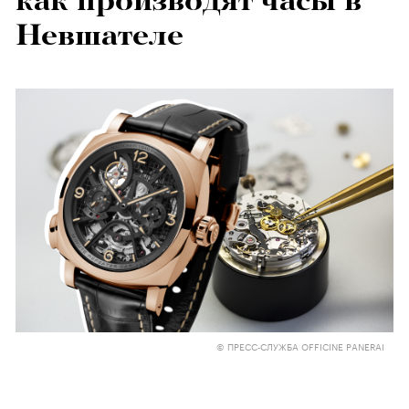
как производят часы в
Невшателе
© ПРЕСС-СЛУЖБА OFFICINE PANERAI