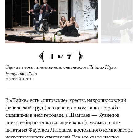
1
7
из
Сцена из восстановленного спектакля «Чайка» Юрия
Бутусова, 2026
© СЕРГЕЙ ПЕТРОВ
В «Чайке» есть «литовские» кресты, някрошюсовский
физический труд (по сцене волоком тащат короб с
сидящими в нем героями, а Шамраев — Кузнецов
ловко взбирается на висящий канат), музыкальные
цитаты из Фаустаса Латенаса, постоянного композитора
някрошюсовских спектаклей. Все это стало частью