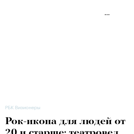
РБК Визионеры
Рок-икона для людей от
20 и старше: театровед