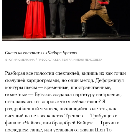
Сцена из спектакля «Кабаре Брехт»
© ЮЛИЯ СМЕЛКИНА / ПРЕСС-СЛУЖБА ТЕАТРА ИМЕНИ ЛЕНСОВЕТА
Разбирая все полсотни спектаклей, видишь их как точки
скачущей кардиограммы, но один метод. Деформируя
контуры пьесы — временные, пространственные,
сюжетные — Бутусов создавал партитуру настроения,
отталкиваясь от вопроса: что я сейчас такое? Я —
раздробленный человек, пытающийся взлететь, как
висящий на петлях-канатах Треплев — Трибунцев в
финале «Чайки», или брадобрей Войцек — Трухин в
последнем танце, или уставшая от жизни Шен Тэ —