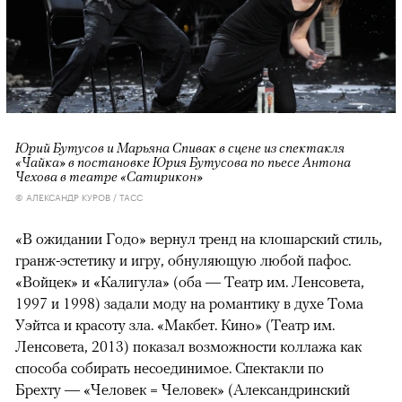
Юрий Бутусов и Марьяна Спивак в сцене из спектакля
«Чайка» в постановке Юрия Бутусова по пьесе Антона
Чехова в театре «Сатирикон»
© АЛЕКСАНДР КУРОВ / ТАСС
«В ожидании Годо» вернул тренд на клошарский стиль,
гранж-эстетику и игру, обнуляющую любой пафос.
«Войцек» и «Калигула» (оба — Театр им. Ленсовета,
1997 и 1998) задали моду на романтику в духе Тома
Уэйтса и красоту зла. «Макбет. Кино» (Театр им.
Ленсовета, 2013) показал возможности коллажа как
способа собирать несоединимое. Спектакли по
Брехту — «Человек = Человек» (Александринский