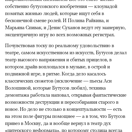
собственно бутусовского изобретения — клоунадой
помятых жизнью людей, которые ищут себя в
бесконечной смене ролей. И Полина Райкина, и
Марьяна Спивак, и Денис Суханов ведут эту манерную,
эксцентричную игру во всех возможных регистрах.
Почувствовав тоску по реальному удовольствию в
театре, самом искусственном из искусств, Бутусов делал
театр высокого напряжения и сбитых прицелов, в
котором драйв воплощался в музыке, в острой и
подвижной игре, в ритме. Когда дело касалось
классических сюжетов (исключение — пьесы Аси
Волошиной, которые Бутусов любил), техника
демонтажа работала наповал, открывая фантастические
возможности деструкции и пересобирания старого в
новое. Но дело не столько в концептуальности — есть
на этом поле фигуры помощнее — а в том, что Бутусов
привез в Москву, да и вообще вернул в театр дух
«питерского неформата», по которому столица всегда