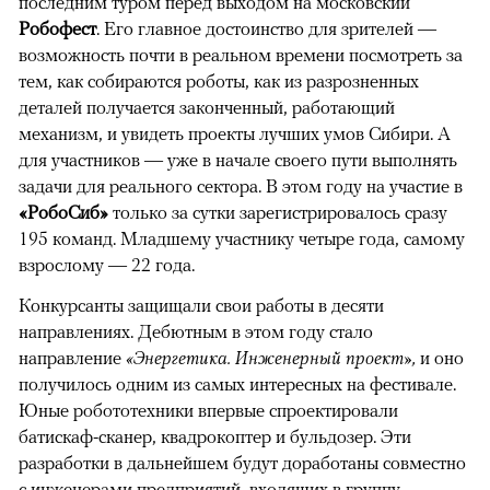
последним туром перед выходом на московский
Робофест
. Его главное достоинство для зрителей —
возможность почти в реальном времени посмотреть за
тем, как собираются роботы, как из разрозненных
деталей получается законченный, работающий
механизм, и увидеть проекты лучших умов Сибири. А
для участников — уже в начале своего пути выполнять
задачи для реального сектора. В этом году на участие в
«РобоСиб»
только за сутки зарегистрировалось сразу
195 команд. Младшему участнику четыре года, самому
взрослому — 22 года.
Конкурсанты защищали свои работы в десяти
направлениях. Дебютным в этом году стало
направление
«Энергетика. Инженерный проект»,
и оно
получилось одним из самых интересных на фестивале.
Юные робототехники впервые спроектировали
батискаф-сканер, квадрокоптер и бульдозер. Эти
разработки в дальнейшем будут доработаны совместно
с инженерами предприятий, входящих в группу