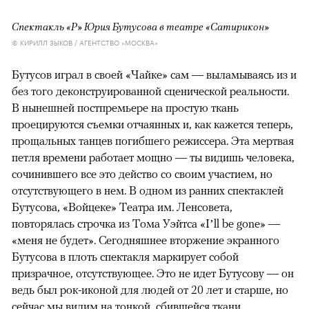
Спектакль «Р» Юрия Бутусова в театре «Сатирикон»
© КИРИЛЛ ЗЫКОВ / АГЕНТСТВО «МОСКВА»
Бутусов играл в своей «Чайке» сам — выламываясь из и
без того деконструированной сценической реальности.
В нынешней постпремьере на простую ткань
проецируются съемки отчаянных и, как кажется теперь,
прощальных танцев погибшего режиссера. Эта мертвая
петля времени работает мощно — ты видишь человека,
сочинившего все это действо со своим участием, но
отсутствующего в нем. В одном из ранних спектаклей
Бутусова, «Войцеке» Театра им. Ленсовета,
повторялась строчка из Тома Уэйтса «I’ll be gone» —
«меня не будет». Сегодняшнее вторжение экранного
Бутусова в плоть спектакля маркирует собой
призрачное, отсутствующее. Это не идет Бутусову — он
ведь был рок-иконой для людей от 20 лет и старше, но
сейчас мы видим на тонкой, сбившейся ткани