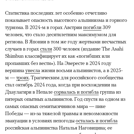
Статистика последних лет особенно отчетливо
показывает опасность высотного альпинизма и горного
туризма. В 2024-м в горах Австрии
погибли
309
человек, что стало десятилетним максимумом для
региона. В Японии в том же году жертвами несчастных
случаев в горах
стали
300 человек (издание The Asahi
Shimbun классифицирует их как «погибших или
пропавших без вести»). На Эвересте в 2024 году
вершина
унесла
жизни восьми альпинистов, а в 2025-
м —
троих
. Трагическим для российского сообщества
стал октябрь 2024 года, когда при восхождении на
Дхаулагири в Непале
сорвалась и погибла
группа из
пятерых опытных альпинистов. Год спустя на одном из
самых опасных семитысячников мира — пике
Победы — из-за тяжелой травмы и невозможности
эвакуации в условиях непогоды
осталась и погибла
российская альпинистка Наталья Наговицина; ее