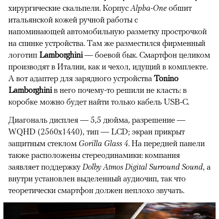
хирургические скальпели. Корпус
Alpha-One
обшит
итальянской кожей ручной работы с
напоминающей автомобильную разметку прострочкой
на спинке устройства. Там же разместился фирменный
логотип
Lamborghini
— боевой бык. Смартфон целиком
производят в Италии, как и чехол, идущий в комплекте.
А вот адаптер для зарядного устройства
Tonino
Lamborghini
в него почему-то решили не класть: в
коробке можно будет найти только кабель USB-C.
Диагональ дисплея — 5,5 дюйма, разрешение —
WQHD (2560x1440), тип — LCD; экран прикрыт
защитным стеклом
Gorilla Glass 4
. На передней панели
также расположены стереодинамики: компания
заявляет поддержку
Dolby Atmos Digital Surround Sound
, а
внутри установлен выделенный аудиочип, так что
теоретически смартфон должен неплохо звучать.