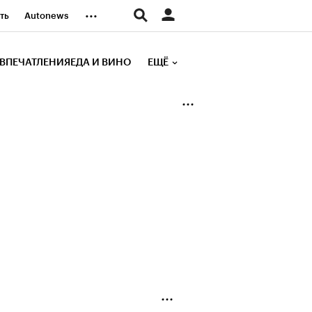
...
ть
Autonews
К Образование
ВПЕЧАТЛЕНИЯ
ЕДА И ВИНО
ЕЩЁ
д
Стиль
е рейтинги
иа
Финансы