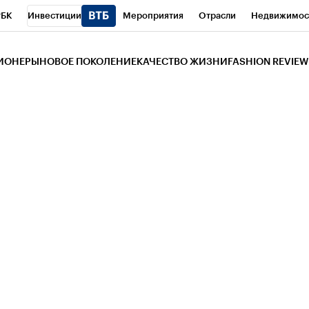
РБК
Инвестиции
Мероприятия
Отрасли
Недвижимос
и
Телеканал
РБК Вино
Спорт
Школа управления РБК
РБ
ЗИОНЕРЫ
НОВОЕ ПОКОЛЕНИЕ
КАЧЕСТВО ЖИЗНИ
FASHION REVIEW
РБК Life
Тренды
Визионеры
Национальные проекты
Горо
 Бизнес-среда
Дискуссионный клуб
Исследования
Кредитны
Газета
Спецпроекты СПб
Конференции СПб
Спецпроекты
трагентов
Политика
Экономика
Бизнес
Технологии и мед
ой валюты