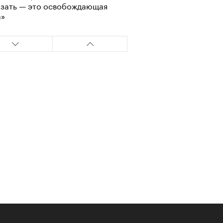
азать — это освобождающая
а»
т ли человек прожить 180 лет:
ает Станислав Скакун