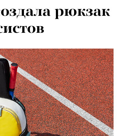
создала рюкзак
систов