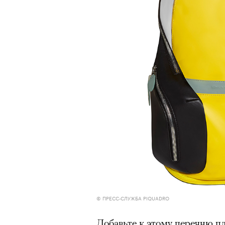
© ПРЕСС-СЛУЖБА PIQUADRO
Добавьте к этому перечню п