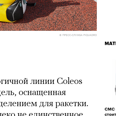
© ПРЕСС-СЛУЖБА PIQUADRO
МАТ
гичной линии Coleos
ель, оснащенная
елением для ракетки.
СМС 
леко не единственное
стоит