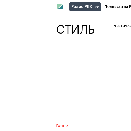
Подписка на 
РБК Компани
СТИЛЬ
РБК ВИ
РБК Курсы
Крипто
РБК
Франшизы
Проверка кон
Рынок наличн
Вещи