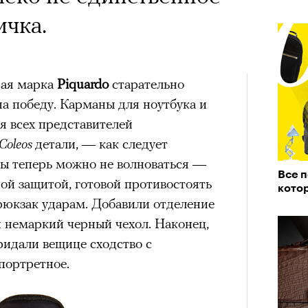
ичка.
ная марка
Piquardo
старательно
на победу. Карманы для ноутбука и
я всех представителей
Coleos
детали, — как следует
ты теперь можно не волноваться —
Все п
ой защитой, готовой противостоять
кото
рюкзак ударам. Добавили отделение
 и немаркий черный чехол. Наконец,
ридали вещице сходство с
портретное.