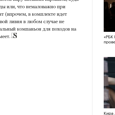
ды или, что немаловажно при
нт (впрочем, в комплекте идет
твой ливня в любом случае не
еальный компаньон для походов на
«РБК 
умеет.
пров
Кира 