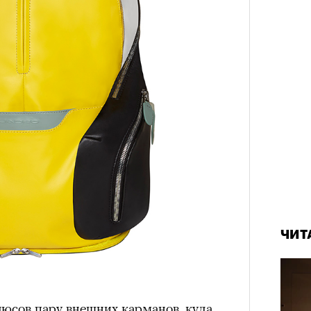
ЧИТ
люсов пару внешних карманов, куда