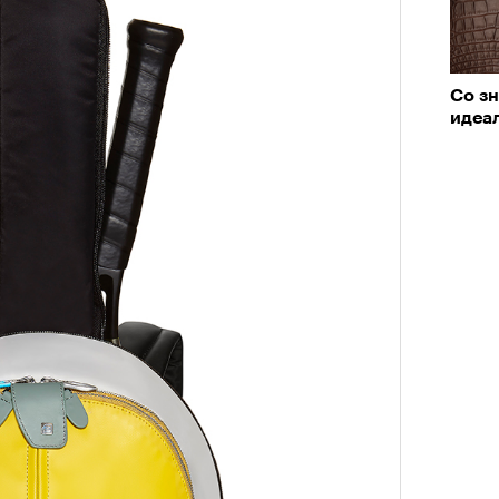
Со зн
идеа