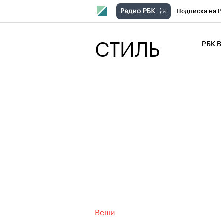
Подписка на 
РБК Компани
СТИЛЬ
РБК 
РБК Курсы
РБК Бизнес-с
Спецпроекты
Экономика
Вещи