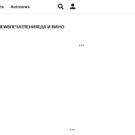
ть
Autonews
К Образование
IEW
ВПЕЧАТЛЕНИЯ
ЕДА И ВИНО
д
Стиль
Крипто
и
Франшизы
Газета
ов
Политика
ты