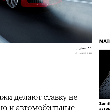
МАТ
Jaguar XE
© JAGUAR.RU
жи делают ставку не
Zenit
но и автомобильные
авто