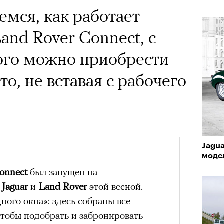
емся, как работает
Land Rover Connect, с
го можно приобрести
о, не вставая с рабочего
Jagu
моде
onnect
был запущен на
в
Jaguar
и
Land Rover
этой весной.
ного окна»: здесь собраны все
тобы подобрать и забронировать