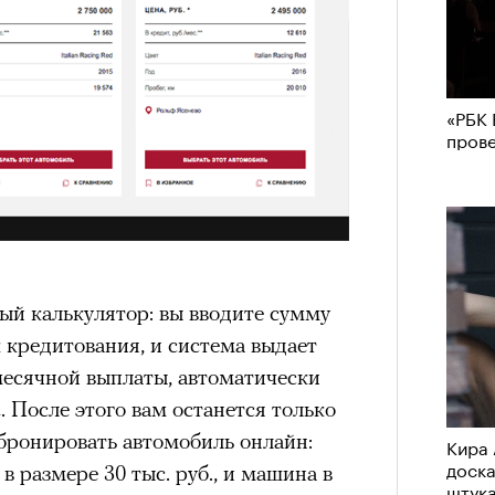
«РБК 
пров
й калькулятор: вы вводите сумму
к кредитования, и система выдает
месячной выплаты, автоматически
n
. После этого вам останется только
абронировать автомобиль онлайн:
Кира 
доск
 в размере 30 тыс. руб., и машина в
штук