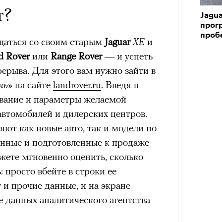
т?
Jagua
прог
проб
щаться со своим старым
Jaguar
XE
и
d Rover
или
Range Rover
— и успеть
рерыва. Для этого вам нужно зайти в
ль»
на сайте
landrover.ru
. Введя в
вание и параметры желаемой
автомобилей и дилерских центров.
ют как новые авто, так и модели по
енные и подготовленные к продаже
жете мгновенно оценить, сколько
 просто вбейте в строки ее
г и прочие данные, и на экране
е данных аналитического агентства