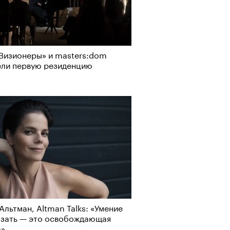
Визионеры» и masters:dom
ели первую резиденцию
Альтман, Altman Talks: «Умение
азать — это освобождающая
а»