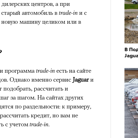
дилерских центров, а при
 старый автомобиль в
trade-in
и с
 новую машину целиком или в
?
В По
Jagua
а и программа
trade-in
есть на сайте
ов. Однако именно сервис
Jaguar
и
т подобрать, рассчитать и
шаг за шагом. На сайтах других
ятся по раздельности: к примеру,
рассчитать кредит, но вам не
ь с учетом
trade-in
.