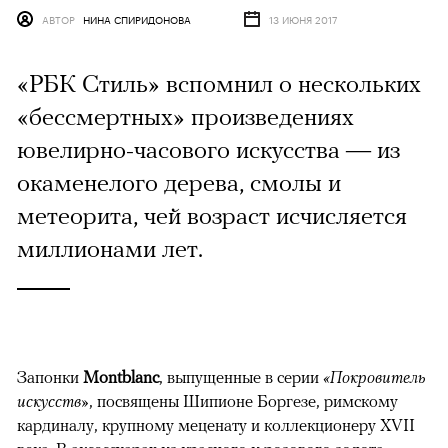
АВТОР
НИНА СПИРИДОНОВА
13 ИЮНЯ 2017
«РБК Стиль» вспомнил о нескольких
«бессмертных» произведениях
ювелирно-часового искусства — из
окаменелого дерева, смолы и
метеорита, чей возраст исчисляется
миллионами лет.
Запонки
Montblanc
, выпущенные в серии
«Покровитель
искусств»
, посвящены Шипионе Боргезе, римскому
кардиналу, крупному меценату и коллекционеру XVII