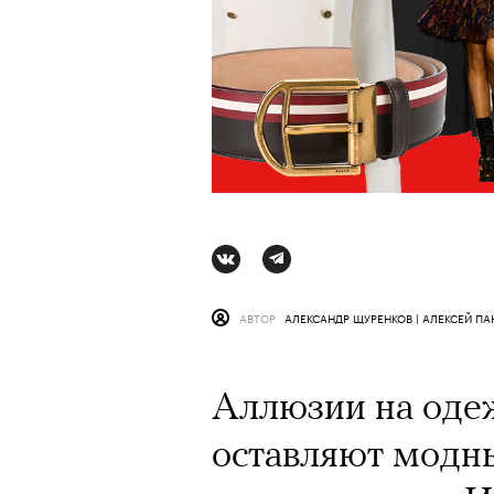
АВТОР
АЛЕКСАНДР ЩУРЕНКОВ | АЛЕКСЕЙ П
Аллюзии на оде
АВТОР
АВТОР
СТАС ТЫРКИН
ВАЛЕРИЯ ДАВЫДОВА-КАЛАШНИК
06 АВГУ
оставляют модн