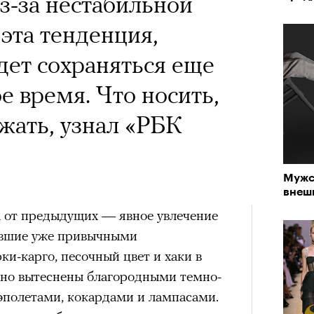
 Тыркин рассказывает о
х первое восхождение в
Из-за нестабильной
тера
на остросоциальные
 последним, а другие
 эта тенденция,
сковать жизнью?
дет сохраняться еще
пинисты объясняют, как
 время. Что носить,
еловека и почему к ней
жать, узнал «РБК
лой
рам-канал «РБК Стиль»
Мужс
Лока
внеш
Корей
Поче
взро
а от предыдущих — явное увлечение
ар и Жереми Труиля
авшие уже привычными
Грэя
рам-канал «РБК Стиль»
и-карго, песочный цвет и хаки в
нно вытеснены благородными темно-
рное: голливудские левые и черный
эполетами, кокардами и лампасами.