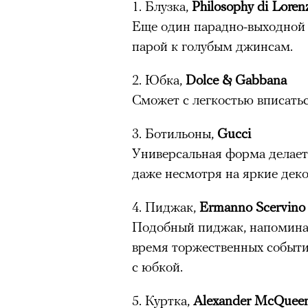
1. Блузка,
Philosophy di Lorenz
Еще один парадно-выходной 
Нирмал Пурджа после рекордного во
парой к голубым джинсам.
мира. Катманду, 2019 год
© NAVESH CHITRAKAR / REUTERS
2. Юбка,
Dolce & Gabbana
Статистика последних лет ос
Сможет с легкостью вписатьс
опасность высотного альпини
3. Ботильоны,
Gucci
горах Австрии
погибли
309 ч
Универсальная форма делает
максимумом для региона. В 
даже несмотря на яркие дек
несчастных случаев в горах
с
Shimbun классифицирует их 
4. Пиджак,
Ermanno Scervino
вести»). На Эвересте в 2024
Подобный пиджак, напомина
альпинистов, а в 2025-м —
тр
время торжественных событ
сообщества стал октябрь 202
с юбкой.
Дхаулагири в Непале
сорвала
Кадр из фильма «Зеленые глаза»
опытных альпинистов. Год сп
5. Куртка,
Alexander McQuee
© JUNE FILMS