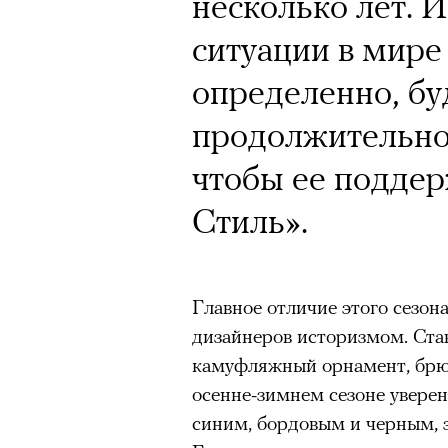
Кинокритик Стас
Почему для одни
несколько лет. 
первых показах 
горы становится
ситуации в мире
темы
готовы снова ри
определенно, бу
Психологи и аль
продолжительное
высота меняет ч
чтобы ее поддер
тянет с новой си
Стиль».
Подписывайтесь на телег
Главное отличие этого сезон
Зеленые глаза» Фанни Лиат
дизайнеров историзмом. Ст
«Бумажный тигр» Джеймса 
Подписывайтесь на телег
камуфляжный орнамент, брюк
«Охота» Уэйна Вапимуквы
осенне-зимнем сезоне увере
Ретроспектива «Красное и че
синим, бордовым и черным, 
список»