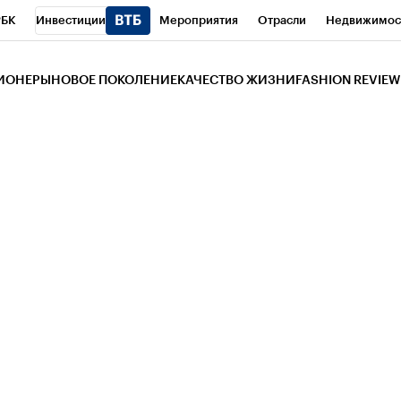
РБК
Инвестиции
Мероприятия
Отрасли
Недвижимос
и
Телеканал
РБК Вино
Спорт
Школа управления РБК
РБ
ЗИОНЕРЫ
НОВОЕ ПОКОЛЕНИЕ
КАЧЕСТВО ЖИЗНИ
FASHION REVIEW
РБК Life
Тренды
Визионеры
Национальные проекты
Горо
 Бизнес-среда
Дискуссионный клуб
Исследования
Кредитны
Газета
Спецпроекты СПб
Конференции СПб
Спецпроекты
трагентов
Политика
Экономика
Бизнес
Технологии и мед
ой валюты