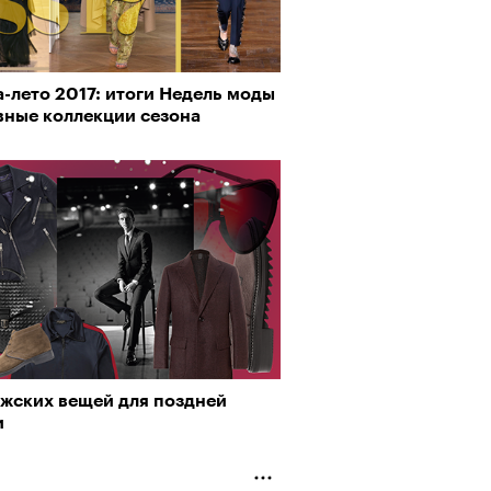
-лето 2017: итоги Недель моды
о ли прийти
вные коллекции сезона
рно-2025: перестрелки в
офессиональный спорт без
йне и горизонтальные танцы в
, если вам 30
ыне
ужских вещей для поздней
и