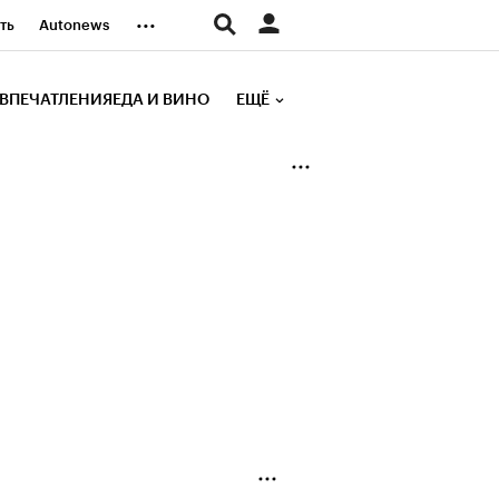
...
ть
Autonews
К Образование
ВПЕЧАТЛЕНИЯ
ЕДА И ВИНО
ЕЩЁ
д
Стиль
е рейтинги
иа
Финансы