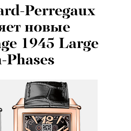
ard-Perregaux
яет новые
age 1945 Large
-Phases