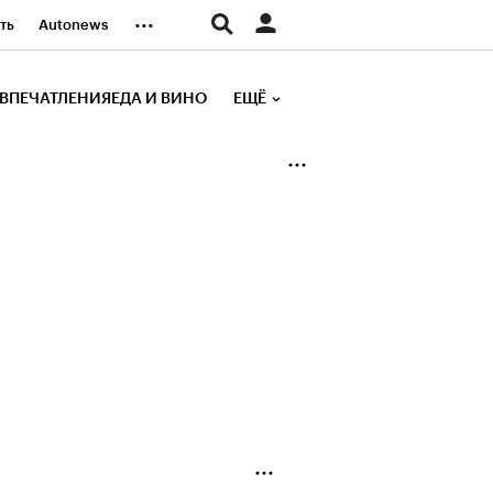
...
ть
Autonews
К Образование
ВПЕЧАТЛЕНИЯ
ЕДА И ВИНО
ЕЩЁ
д
Стиль
е рейтинги
иа
Финансы