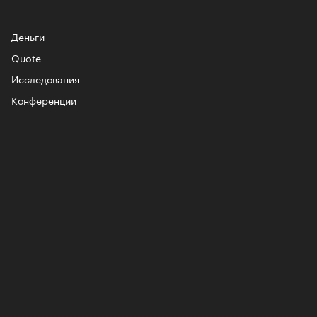
Деньги
Quote
Исследования
лаборации, которые нельзя
стить
Конференции
, пижамные, из костюмной
: самые актуальные шорты