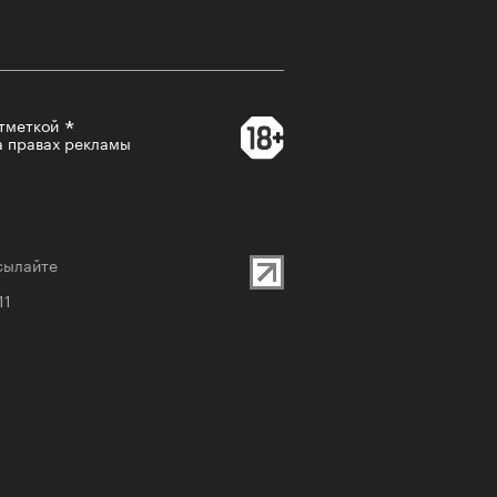
-2026
тметкой
а правах рекламы
сылайте
учших российских брендов
11
тики. Топ «РБК Стиль» — 2026