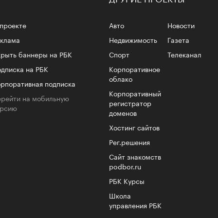
проекте
Авто
Новости
еклама
Недвижимость
Газета
рыть баннеры на РБК
Спорт
Телеканал
4 кол
пропу
дписка на РБК
Корпоративное
облако
рпоративная подписка
Корпоративный
рейти на мобильную
регистратор
ерсию
доменов
Хостинг сайтов
Рег.решения
Сайт знакомств
podbor.ru
РБК Курсы
Школа
Карго
управления РБК
ткани