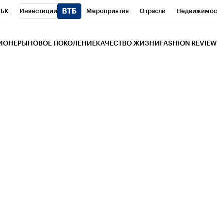
РБК
Инвестиции
Мероприятия
Отрасли
Недвижимос
и
Телеканал
РБК Вино
Спорт
Школа управления РБК
РБ
ЗИОНЕРЫ
НОВОЕ ПОКОЛЕНИЕ
КАЧЕСТВО ЖИЗНИ
FASHION REVIEW
РБК Life
Тренды
Визионеры
Национальные проекты
Горо
 Бизнес-среда
Дискуссионный клуб
Исследования
Кредитны
Газета
Спецпроекты СПб
Конференции СПб
Спецпроекты
трагентов
Политика
Экономика
Бизнес
Технологии и мед
ой валюты