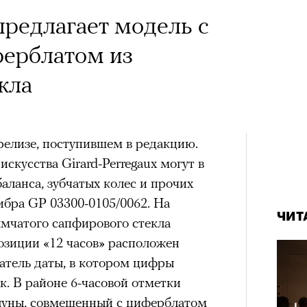
редлагает модель с
ерблатом из
кла
релизе, поступившем в редакцию.
скусства Girard-Perregaux могут в
аланса, зубчатых колес и прочих
ибра GP 03300-0105/0062. На
ЧИТ
мчатого сапфирового стекла
озиции «12 часов» расположен
атель даты, в котором цифры
к. В районе 6-часовой отметки
луны, совмещенный с циферблатом