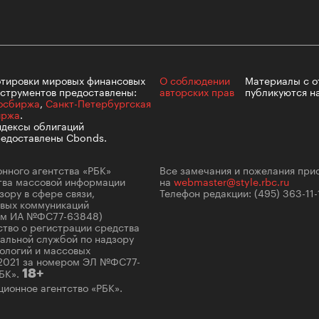
лета
тировки мировых финансовых
О соблюдении
Материалы с
о
струментов предоставлены:
авторских прав
публикуются н
осбиржа
,
Санкт-Петербургская
иржа
.
дексы облигаций
едоставлены Cbonds.
нного агентства «РБК»
Все замечания и пожелания при
ства массовой информации
на
webmaster@style.rbc.ru
100 л
ору в сфере связи,
Телефон редакции:
(495) 363-11-
косме
овых коммуникаций
ром ИА №ФС77-63848)
ство о регистрации средства
альной службой по надзору
ологий и массовых
.2021 за номером ЭЛ №ФС77-
БК».
18+
ионное агентство «РБК».