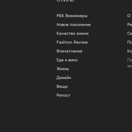
РБК Визионеры
О 
Новое поколение
Р
Качество жизни
Ск
Fashion Review
По
Впечатления
Ко
Еда и вино
Пе
в
Жизнь
Дизайн
Вещи
Репост