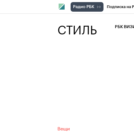
Подписка на 
РБК Компани
СТИЛЬ
РБК ВИ
РБК Курсы
Крипто
РБК
Франшизы
Проверка кон
Рынок наличн
Вещи