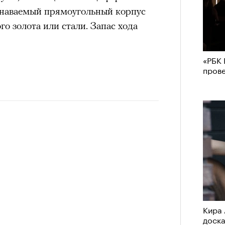
знаваемый прямоугольный корпус
ого золота или стали. Запас хода
«РБК 
пров
Кира 
доск