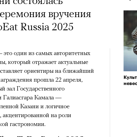
ни состоялась
х первое восхождение в
«РБК 
тера
пров
церемония вручения
 последним, а другие
Eat Russia 2025
сковать жизнью?
пинисты объясняют, как
еловека и почему к ней
 это один из самых авторитетных
ны, который отражает актуальные
лой
сставляет ориентиры на ближайший
Куль
награждения прошла 22 апреля,
невес
Поче
ый зал Государственного
Кира 
и Галиасгара Камала —
доск
ленной Казани и логичное
штук
рам-канал «РБК Стиль»
, акцентированной на роли
кой гастрономии.