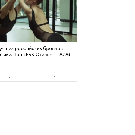
учших российских брендов
Визионеры» и masters:dom
тики. Топ «РБК Стиль» — 2026
ели первую резиденцию