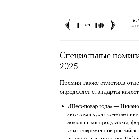
человеком, дважды покоривш
00:00
/
00:00
планеты без использования к
BOB
1
10
из
© П
Специальные номина
2025
Премия также отметила отде
определяет стандарты качест
«Шеф-повар года» — Никанор
авторская кухня сочетает ин
локальными продуктами, фор
язык современной российск
поддержала компания Techno