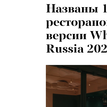
Названы 
Психологи
ресторано
почему тр
версии Wh
останавли
Russia 20
в горы