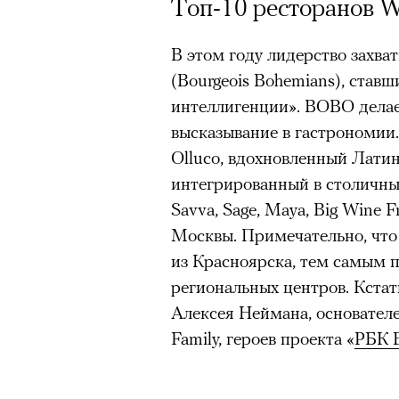
Топ-10 ресторанов W
Главное
В этом году лидерство захв
Горы привлекают людей 
(Bourgeois Bohemians), став
концентрации, в которо
интеллигенции». BOBO делае
остается только настоящ
высказывание в гастрономии
Экстремальные нагрузк
Olluco, вдохновленный Лати
гормонов
, из-за чего мо
интегрированный в столичный
из самых ярких опытов в
Savva, Sage, Maya, Big Wine F
Для многих альпинизм ст
Москвы. Примечательно, что
рутины, перезагрузиться
из Красноярска, тем самым 
Совместное преодоление 
региональных центров. Кста
людьми особенно
прочны
Алексея Неймана, основател
Наука не подтверждает с
Family, героев проекта «
РБК 
признает, что
к альпиниз
устойчивостью к стрессу