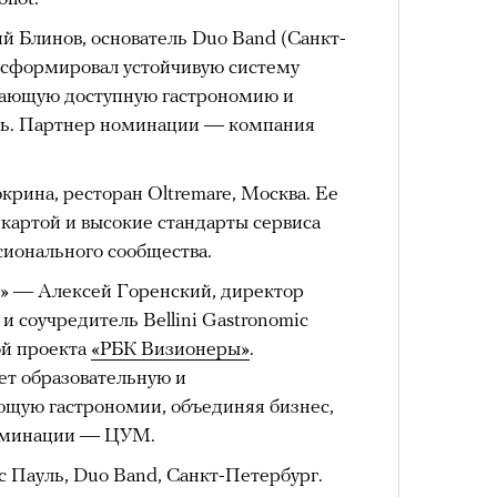
Как т
Кира 
выра
доск
й Блинов, основатель Duo Band (Санкт-
Вост
штук
схождения на 14 высочайших вершин
н сформировал устойчивую систему
тающую доступную гастрономию и
ть. Партнер номинации — компания
обенно отчетливо показывает
зма и горного туризма. В 2024-м в
рина, ресторан Oltremare, Москва. Ее
еловек, что стало десятилетним
 картой и высокие стандарты сервиса
Японии в том же году жертвами
ионального сообщества.
тали
300 человек (издание The Asahi
и» — Алексей Горенский, директор
как «погибших или пропавших без
 соучредитель Bellini Gastronomic
Умный
Сможе
 году вершина
унесла
жизни восьми
ой проекта
«РБК Визионеры»
.
осваи
отвеч
ет образовательную и
оих
. Трагическим для российского
Trave
ющую гастрономии, объединяя бизнес,
4 года, когда при восхождении на
номинации — ЦУМ.
сь и погибла
группа из пятерых
устя на одном из самых опасных
 Пауль, Duo Band, Санкт-Петербург.