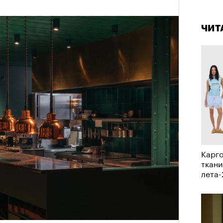
4 кол
в идут в горы
не ради опасности, а
пропу
 свободы и внутреннего смысла.
ЧИТ
тличают
психологическая
а, способность к самоконтролю и
ишения.
гает
иначе смотреть на эмоции
,
бранным.
анском Каракоруме
погиб
всемирно
Карго
инист Нирмал Пурджа. Экспедиция
ткани
н возглавлял, попала под лавину на
лета
ЧИТ
 спасатели обнаружили тела
й спецназовец шел к
 планировал стать первым