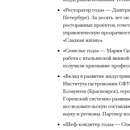
«Ресторатор года» — Дмитри
Нирмал Пурджа после рекордного во
Петербург). За десять лет о
мира. Катманду, 2019 год
ресторанных проектов, соче
© NAVESH CHITRAKAR / REUTERS
управленческую прозрачнос
Статистика последних лет ос
«Сладкая жизнь».
опасность высотного альпини
«Сомелье года» — Мария Сюк
горах Австрии
погибли
309 ч
работа с итальянской винной
максимумом для региона. В 
получили признание професс
несчастных случаев в горах
с
«Вклад в развитие индустри
Shimbun классифицирует их 
Института гастрономии СФУ и
вести»). На Эвересте в 2024
Ecosystem (Красноярск), гер
альпинистов, а в 2025-м —
Горенский системно развива
тр
исследовательскую составля
сообщества стал октябрь 202
науку и регионы. Партнер 
Дхаулагири в Непале
сорвала
опытных альпинистов. Год сп
«Шеф-кондитер года» — Стас