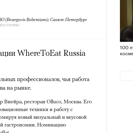
им все 14 восьмитысячников
ислорода.
O (Bourgeois Bohemians), Санкт-Петербург
РЕСС-СЛУЖБА
100 л
«РБК 
ции WhereToEat Russia
косме
пров
льных профессионалов, чья работа
ва на рынке.
 Виейра, ресторан Olluco, Москва. Его
новационные техники и работу с
мируя новый визуальный и вкусовой
ой гастрономии. Номинацию
flot.