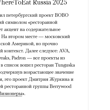
hereToEat Russia 2025
атил петербургский проект BOBO
состоянием предельной
Можн
ший символом «ресторанной
м
исчезает информационный шум
и
в пр
т акцент на содержательное
ий момент.
опыта
. На втором месте — московский
Сможе
и вызывают
мощный выброс
нской Америкой, но прочно
отвеч
зг запоминает восхождение как один
 контекст. Далее следуют: AVA,
 жизни.
reaks, Padron — все проекты из
ановится способом выйти из
 в список вошел ресторан Tunguska
 и
почувствовать контроль над собой
.
подчеркнув возрастающее значение
опасности в горах создает между
ти, это проект Дмитрия Журкина и
е связи и чувство доверия
.
ей ресторанной группы Berrywood
уществование «гена высоты», но
Визионеры
».
му чаще тянутся люди с высокой
и готовностью к риску.