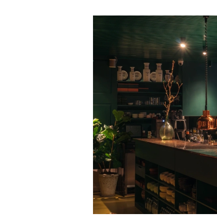
Большинство альпинисто
ради ощущения ясности
,
Успешных альпинистов о
устойчивость, дисциплин
готовность переносить л
Опыт восхождений помо
делая человека более со
30 июля 2026 года в пакист
известный непальский альп
из десяти человек, которую о
склоне Броуд-Пик. 2 августа
погибших. Бывший британски
историческому рекорду — он