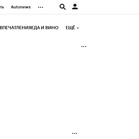
...
ть
Autonews
К Образование
ВПЕЧАТЛЕНИЯ
ЕДА И ВИНО
ЕЩЁ
д
Стиль
е рейтинги
иа
Финансы