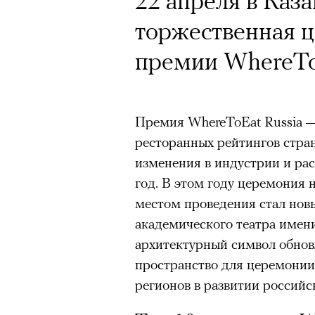
22 апреля в Каза
Почему для одни
торжественная 
горы становится
премии WhereTo
готовы снова ри
Психологи и аль
высота меняет ч
Премия WhereToEat Russia —
ресторанных рейтингов стра
тянет с новой си
изменения в индустрии и ра
год. В этом году церемония 
местом проведения стал нов
академического театра имен
архитектурный символ обнов
Подписывайтесь на телег
пространство для церемонии
регионов в развитии российс