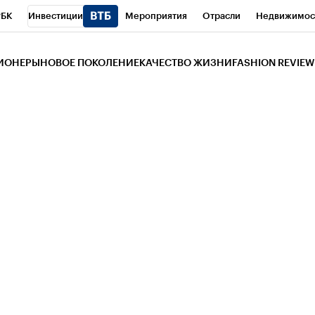
РБК
Инвестиции
Мероприятия
Отрасли
Недвижимос
и
Телеканал
РБК Вино
Спорт
Школа управления РБК
РБ
ЗИОНЕРЫ
НОВОЕ ПОКОЛЕНИЕ
КАЧЕСТВО ЖИЗНИ
FASHION REVIEW
РБК Life
Тренды
Визионеры
Национальные проекты
Горо
 Бизнес-среда
Дискуссионный клуб
Исследования
Кредитны
Газета
Спецпроекты СПб
Конференции СПб
Спецпроекты
трагентов
Политика
Экономика
Бизнес
Технологии и мед
ой валюты