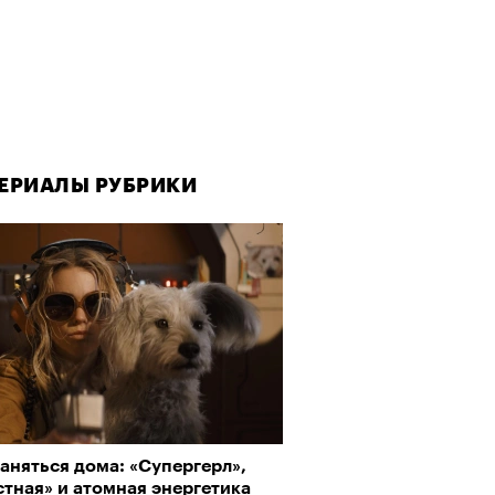
ЕРИАЛЫ РУБРИКИ
ЕРИАЛЫ РУБРИКИ
аняться дома: «Супергерл»,
да как лекарство: как
тная» и атомная энергетика
улки стали новой формой