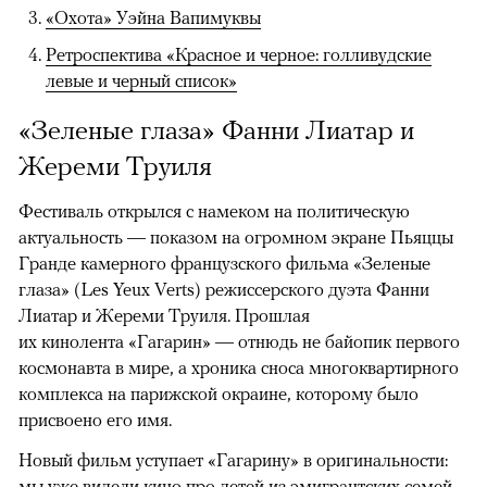
«Охота» Уэйна Вапимуквы
Ретроспектива «Красное и черное: голливудские
левые и черный список»
«Зеленые глаза» Фанни Лиатар и
Жереми Труиля
Фестиваль открылся с намеком на политическую
актуальность — показом на огромном экране Пьяццы
Гранде камерного французского фильма «Зеленые
глаза» (Les Yeux Verts) режиссерского дуэта Фанни
Лиатар и Жереми Труиля. Прошлая
их кинолента «Гагарин» — отнюдь не байопик первого
космонавта в мире, а хроника сноса многоквартирного
комплекса на парижской окраине, которому было
присвоено его имя.
Новый фильм уступает «Гагарину» в оригинальности:
мы уже видели кино про детей из эмигрантских семей