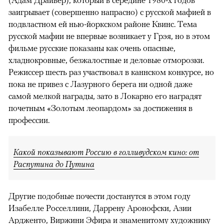
заигрывает (совершенно напрасно) с русской мафией в
подвластном ей нью-йоркском районе Квинс. Тема
русской мафии не впервые возникает у Грэя, но в этом
фильме русские показаны как очень опасные,
хладнокровные, безжалостные и деловые отморозки.
Режиссер шесть раз участвовал в каннском конкурсе, но
пока не привез с Лазурного берега ни одной даже
самой мелкой награды, зато в Локарно его наградят
почетным «Золотым леопардом» за достижения в
профессии.
Какой показывают Россию в голливудском кино: от
Распутина до Путина
Другие подобные почести достанутся в этом году
Изабелле Росселлини, Даррену Аронофски, Азии
Ардженто, Виржини Эфира и знаменитому художнику