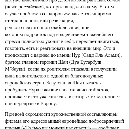
(даже российских), которые впадали в кому. В этом
случае проблема со здоровьем касается синдрома
отстраненности, или резигнации, —
редкого психогенного заболевания, при
котором подросток под воздействием тяжелейшего
стресса полностью уходит в себя, перестает двигаться,
говорить, есть и реагировать на внешний мир. Это и
происходит с парнем по имени Нур (Саид Эль Алами),
братом главной героини Шаи (Дуа Бутарбуш
М’Зауки), когда их родителям отказали в получении
вида на жительство в одной из благополучных
европейских стран. Безутешная Шая пытается
пробудить Нура к жизни: наглотавшись таблеток,
проникает в его ужасные сны, в которых их мать тонет
при переправе в Европу.
При всей скромности художественной составляющей
фильма его адресованный европейцам добросердечный
призыв («Только вы можете нас спасти!» — сообщает