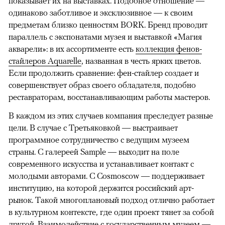
показывает их на выставках. Подобное отношение —
одинаково заботливое и эксклюзивное — к своим
предметам близко ценностям BORK. Бренд проводит
параллель с экспонатами музея и выставкой «Магия
акварели»: в их ассортименте есть
коллекция фенов-
стайлеров Aquarelle
, названная в честь ярких цветов.
Если продолжить сравнение: фен-стайлер создает и
совершенствует образ своего обладателя, подобно
реставраторам, восстанавливающим работы мастеров.
В каждом из этих случаев компания преследует разные
цели. В случае с Третьяковкой — выстраивает
программное сотрудничество с ведущим музеем
страны. С галереей Sample — выходит на поле
современного искусства и устанавливает контакт с
молодыми авторами. С Cosmoscow — поддерживает
институцию, на которой держится российский арт-
рынок. Такой многоплановый подход отлично работает
в культурном контексте, где один проект тянет за собой
другой. Взаимодействие с государственным музеем —