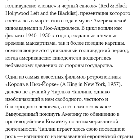
голливудские «левые» и черный список» (Red & Black —
Hollywood Left and the Blacklist), презентация которого
состоялась в марте этого года в музее Американской
киноакадемии в Лос-Анджелесе. В цикл вошли как
фильмы 1940–1950-х годов, созданные в темные
времена маккартизма, так и более поздние картины,
осмысляющие этот уникальный голливудский период,
когда американские кинодеятели подверглись
небывалому давлению со стороны государства.
Один из самых известных фильмов ретроспективы —
«Король в Нью-Йорке» (A King in New York, 1957),
далеко не лучший у Чарльза Чаплина, однако
изобличающий в нем свободного, честного и
благородного человека, а это намного важнее.
Вынужденный покинуть Америку по обвинению в
противодействии Комитету по антиамериканской
деятельности, Чаплин играет здесь свою последнюю
роль — изгнанного из неназванной европейской страны