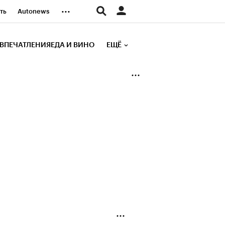
...
ть
Autonews
К Образование
ВПЕЧАТЛЕНИЯ
ЕДА И ВИНО
ЕЩЁ
д
Стиль
е рейтинги
иа
Финансы