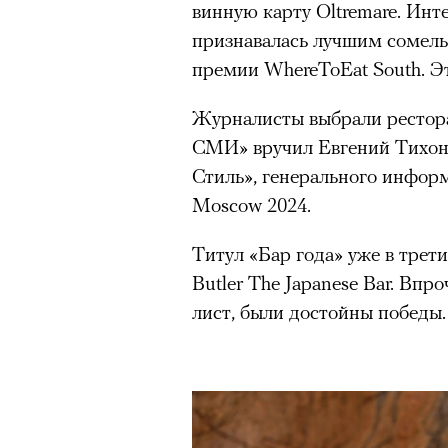
винную карту Oltremare. Инт
безвозвратно ушедшее время
признавалась лучшим сомелье
премии WhereToEat South. Э
Эта мертвая
Журналисты выбрали рестор
СМИ» вручил Евгений Тихон
работает
Стиль», генерального инфор
Moscow 2024.
видишь
Титул «Бар года» уже в трети
сочинивш
Butler The Japanese Bar. Впр
лист, были достойны победы.
действо со 
но отсутст