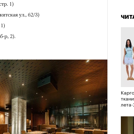
аила Дурненкова.
4 кол
стр. 1)
пропу
итская ул., 62/3)
ЧИТ
ЧИТ
 1)
-р, 2).
Карго
ткани
«РБК 
лета
пров