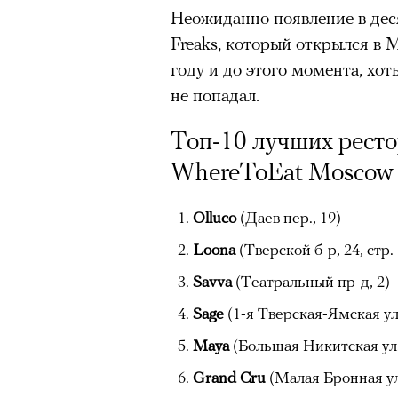
Неожиданно появление в дес
Подписывайтесь на телег
Freaks, который открылся в 
году и до этого момента, хо
не попадал.
В конце июня на сцене Театр
«Сатирикон» сыграли «Чайку
Топ-10 лучших рест
вышедшем в 2011 году, участ
WhereToEat Moscow
Агриппина Стеклова, Тимофе
Денис Суханов, Марьяна Спи
Olluco
(Даев пер., 19)
восстанавливали по точным 
«Чайка» был снята с реперту
Loona
(Тверской б-р, 24, стр. 
России в 2022 году; ее возвр
Savva
(Театральный пр-д, 2)
утонувшего в августе 2025 г
Sage
(1-я Тверская-Ямская ул.
памяти. Необходимость в это
Maya
(Большая Никитская ул.,
«Сатириконе», куда Бутусова
Grand Cru
(Малая Бронная ул.,
Райкин и где до сих пор иде