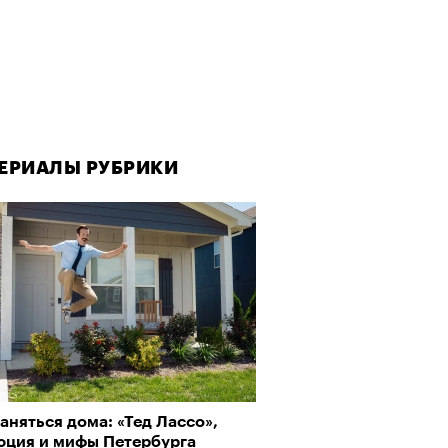
ЕРИАЛЫ РУБРИКИ
ЕРИАЛЫ РУБРИКИ
аняться дома: «Тед Лассо»,
овед — о том, кто из
юция и мифы Петербурга
еменников двигает театр