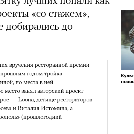
сятку лучших попали как
«РБК 
впер
пров
роекты «со стажем»,
чески ушел из жизни
е добирались до
один из важнейших
ременности и настоящий
овед Кристина
ния вручения ресторанной премии
азывает о его методе и
с прошлым годом тройка
Куль
нной, но места в ней
невес
енивших язык
Театр
сегод
е место занял авторский проект
Кира 
тра
доск
орое — Loona, детище рестораторов
штук
сева и Виталия Истомина, а
трополь» (прошлогодний