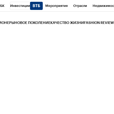
РБК
Инвестиции
Мероприятия
Отрасли
Недвижимос
и
Телеканал
РБК Вино
Спорт
Школа управления РБК
РБ
ЗИОНЕРЫ
НОВОЕ ПОКОЛЕНИЕ
КАЧЕСТВО ЖИЗНИ
FASHION REVIEW
РБК Life
Тренды
Визионеры
Национальные проекты
Горо
 Бизнес-среда
Дискуссионный клуб
Исследования
Кредитны
Газета
Спецпроекты СПб
Конференции СПб
Спецпроекты
трагентов
Политика
Экономика
Бизнес
Технологии и мед
ой валюты