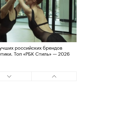
учших российских брендов
тики. Топ «РБК Стиль» — 2026
Альтман, Altman Talks: «Умение
азать — это освобождающая
а»