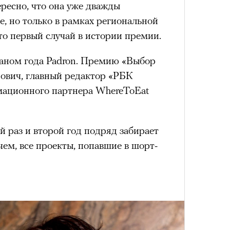
Как т
ересно, что она уже дважды
.
выра
Сможе
, но только в рамках региональной
Вост
отвеч
то первый случай в истории премии.
 петля времени
аном года Padron. Премию «Выбор
ович, главный редактор «РБК
 мощно — ты
мационного партнера WhereToEat
 человека,
й раз и второй год подряд забирает
его все это
очем, все проекты, попавшие в шорт-
Умный
своим участием,
осваи
4 кол
Trave
пропу
вующего в нем.