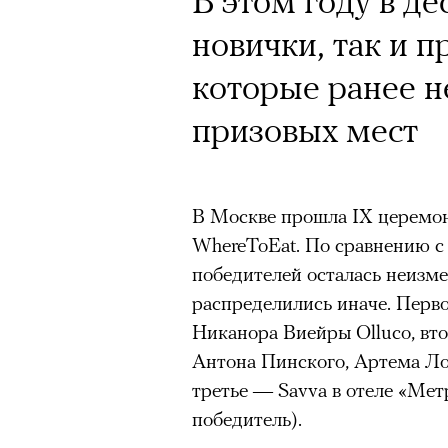
В этом году в де
новички, так и п
Год назад траги
которые ранее н
Юрий Бутусов, 
призовых мест
режиссеров сов
визионер. Театр
В Москве прошла IX церемо
Матвиенко расск
WhereToEat. По сравнению 
победителей осталась неизме
спектаклях, изм
распределились иначе. Перво
российского теа
Никанора Виейры Olluco, вт
Антона Пинского, Артема Ло
третье — Savva в отеле «Ме
победитель).