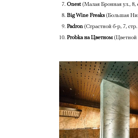
режиссера, «Р» по пьесе Мих
Onest
(Малая Бронная ул., 8, 
Big Wine Freaks
(Большая Ник
Padron
(Страстной б-р, 7, стр.
Probka на Цветном
(Цветной б
00:00
/
00:00