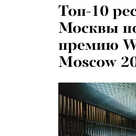
Топ-10 ре
Рок-икона
Москвы п
20 и стар
премию W
о наслед
Moscow 2
Бутусова