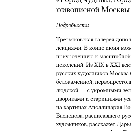
живописной Москвы
Подробности
Третьяковская галерея допо
лекциями. В конце июня мож
приуроченную к масштабной 
поколений. Из XIX в XXI век
русских художников Москва 
белокаменной, первопрестоль
людской — с укромными зел
двориками и старинными уса
на картинах Аполлинария Ва
Васнецова, расписавшего рус
Кадр из фильма «Зеленые глаза»
художников, расскажет Дарья
© JUNE FILMS