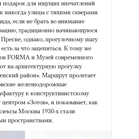
 подарок для ищущих впечатлений
нни Лиатар и Жереми
ак никогда улицы с тихими скверами
да, если не брать во внимание
зацию, традиционно начинающуюся
Лока
а Пресне, однако, прогулочному шагу
бассе
ом на политическую актуальность —
пуст
у есть за что зацепиться. К тому же
Сможе
е Пьяццы Гранде
отвеч
алов FORMA и Музей современного
ма «Зеленые глаза» (Les Yeux
ют на архитектурную прогулку
 Фанни Лиатар и Жереми Труиля.
енский район». Маршрут пролегает
рин» — отнюдь не байопик первого
овские железнодорожные
а сноса многоквартирного
уфактуру к конструктивистскому
аине, которому было присвоено его
 центром «Зотов», и показывает, как
ексы Москвы 1930-х стали
рину» в оригинальности: мы уже
и пространствами.
игрантских семей (даже
и в кому. В этом случае проблема со