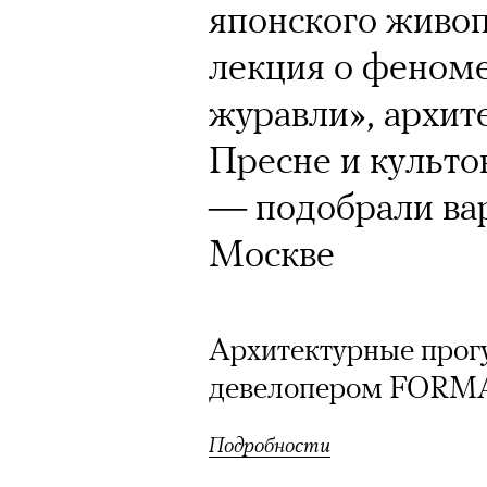
Кинокритик Стас
японского живоп
первых показах 
лекция о феном
темы
журавли», архит
Пресне и культо
— подобрали вар
Москве
Подписывайтесь на телег
Зеленые глаза» Фанни Лиат
Архитектурные прогу
«Бумажный тигр» Джеймса 
девелопером FORMA
«Охота» Уэйна Вапимуквы
Подробности
Ретроспектива «Красное и че
список»