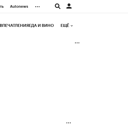
...
ть
Autonews
К Образование
ВПЕЧАТЛЕНИЯ
ЕДА И ВИНО
ЕЩЁ
д
Стиль
е рейтинги
иа
Финансы