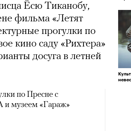
 Тыркин рассказывает о
исца Ёсю Тиканобу,
«РБК 
пров
на остросоциальные
ене фильма «Летят
ектурные прогулки по
вое кино саду «Рихтера»
ианты досуга в летней
рам-канал «РБК Стиль»
Куль
Лока
невес
Корей
взро
Кира 
ар и Жереми Труиля
лки по Пресне с
доск
штук
Грэя
 и музеем «Гараж»
рное: голливудские левые и черный