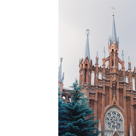
здоровьем касается синдром
отстраненности, или резигн
редкого психогенного заболе
воздействием тяжелейшего ст
перестает двигаться, говорит
мир. Это и происходит с па
Алами), братом главной гер
М’Зауки), когда их родителя
жительство в одной из благо
Безутешная Шая пытается пр
наглотавшись таблеток, прон
их мать тонет при переправе 
При всей скромности художе
адресованный европейцам до
можете нас спасти!» — сообща