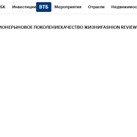
РБК
Инвестиции
Мероприятия
Отрасли
Недвижимос
и
Телеканал
РБК Вино
Спорт
Школа управления РБК
РБ
ЗИОНЕРЫ
НОВОЕ ПОКОЛЕНИЕ
КАЧЕСТВО ЖИЗНИ
FASHION REVIEW
РБК Life
Тренды
Визионеры
Национальные проекты
Горо
 Бизнес-среда
Дискуссионный клуб
Исследования
Кредитны
Газета
Спецпроекты СПб
Конференции СПб
Спецпроекты
трагентов
Политика
Экономика
Бизнес
Технологии и мед
ой валюты