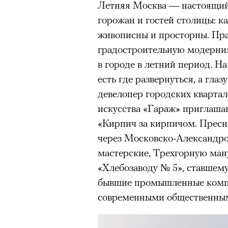
Летняя Москва — настоящий
«Зеленые глаза» Фа
горожан и гостей столицы: к
живописны и просторны. Прав
Труиля
градостроительную модерни
в городе в летний период. Н
Фестиваль открылся с намек
есть где развернуться, а глаз
показом на огромном экран
девелопер городских кварт
камерного французского филь
искусства «Гараж» приглаша
Verts) режиссерского дуэта
«Кирпич за кирпичом. Пресн
Прошлая их кинолента «Гага
через Московско-Александр
космонавта в мире, а хроник
мастерские, Трехгорную ман
комплекса на парижской окр
«Хлебозаводу № 5», ставшему
имя.
бывшие промышленные компл
Новый фильм уступает «Гага
современными общественным
видели кино про детей из эм
российских), которые впадал