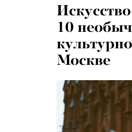
Искусство
Локарно-2
10 необыч
показали 
культурно
фестиваля
Москве
кино