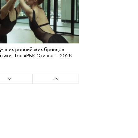
учших российских брендов
тики. Топ «РБК Стиль» — 2026
Визионеры» и masters:dom
ели первую резиденцию