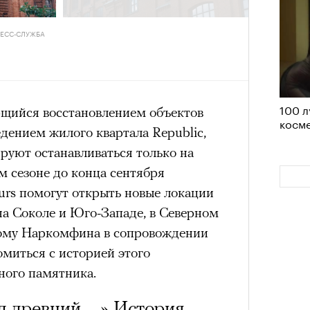
удет лишним в дни очередного
РЕСС-СЛУЖБА
зиса.
100 л
ый европейцам
ийся восстановлением объектов
косме
«РБК 
едением жилого квартала Republic,
пров
ечный призыв
руют останавливаться только на
м сезоне до конца сентября
удет лишним в
rs помогут открыть новые локации
на Соколе и Юго-Западе, в Северном
ого обострения
Дому Наркомфина в сопровождении
ого кризиса.
миться с историей этого
ного памятника.
од древний…
» История