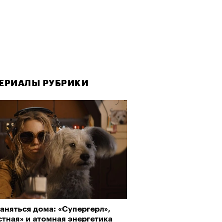
ЕРИАЛЫ РУБРИКИ
ЕРИАЛЫ РУБРИКИ
аняться дома: «Супергерл»,
рно-2025: Япония наносит
тная» и атомная энергетика
ной удар