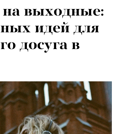
 на выходные:
026: что
ных идей для
на открытии
го досуга в
 авторского