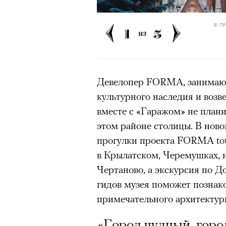
очнувшийся Нур) точно не б
© П
обострения мигрантского кри
1
5
из
Адресованн
Девелопер FORMA, занимающ
культурного наследия и возв
добросерд
вместе с «Гаражом» не плани
этом районе столицы. В ново
точно не б
прогулки проекта FORMA tou
в Крылатском, Черемушках, 
дни очередн
Чертаново, а экскурсия по 
мигрантск
гидов музея поможет познако
примечательного архитектур
«Город чудный, гор