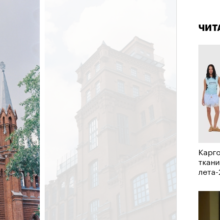
4 кол
а
пропу
ации, —
ЧИТ
вания, при котором подросток под
ресса полностью уходит в себя,
ь, есть и реагировать на внешний
рнем по имени Нур (Саид Эль
оини Шаи (Дуа Бутарбуш
м отказали в получении вида на
получных европейских стран.
обудить Нура к жизни:
Карго
икает в его ужасные сны, в которых
ткани
в Европу.
лета
ЧИТ
ственной составляющей фильма его
бросердечный призыв («Только вы
ет для тех, кто не понял,