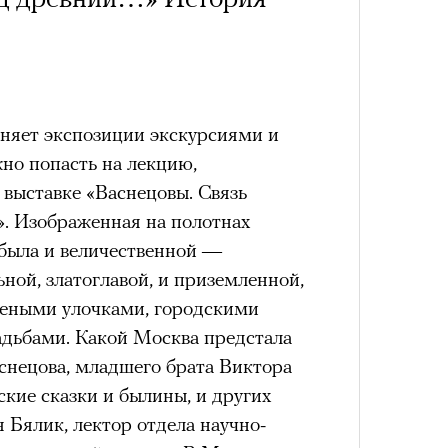
Как т
выра
Кира 
Вост
доск
штук
лняет экспозиции экскурсиями и
но попасть на
лекцию,
выставке «Васнецовы. Связь
». Изображенная на полотнах
была и величественной —
ной, златоглавой, и приземленной,
Умный
еными улочками, городскими
осваи
Сможе
дьбами. Какой Москва предстала
Trave
отвеч
снецова, младшего брата Виктора
ские сказки и былины, и других
 Бялик, лектор отдела научно-