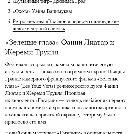
«Бумажный тигр» Джеймса Грэя
«Охота» Уэйна Вапимуквы
Ретроспектива «Красное и черное: голливудские
левые и черный список»
«Зеленые глаза» Фанни Лиатар и
Жереми Труиля
Фестиваль открылся с намеком на политическую
актуальность — показом на огромном экране Пьяццы
Гранде камерного французского фильма «Зеленые
глаза» (Les Yeux Verts) режиссерского дуэта Фанни
Лиатар и Жереми Труиля. Прошлая
их кинолента «Гагарин» — отнюдь не байопик первого
космонавта в мире, а хроника сноса многоквартирного
комплекса на парижской окраине, которому было
присвоено его имя.
Новый фильм уступает «Гагарину» в оригинальности: