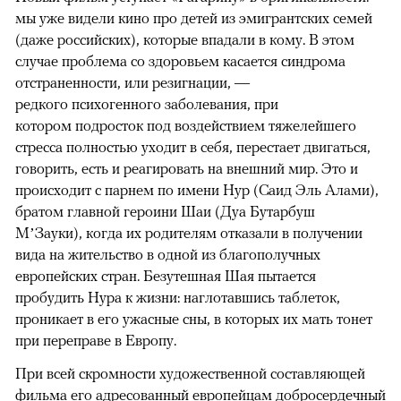
мы уже видели кино про детей из эмигрантских семей
(даже российских), которые впадали в кому. В этом
случае проблема со здоровьем касается синдрома
отстраненности, или резигнации, —
редкого психогенного заболевания, при
котором подросток под воздействием тяжелейшего
стресса полностью уходит в себя, перестает двигаться,
говорить, есть и реагировать на внешний мир. Это и
происходит с парнем по имени Нур (Саид Эль Алами),
братом главной героини Шаи (Дуа Бутарбуш
М’Зауки), когда их родителям отказали в получении
вида на жительство в одной из благополучных
европейских стран. Безутешная Шая пытается
пробудить Нура к жизни: наглотавшись таблеток,
проникает в его ужасные сны, в которых их мать тонет
при переправе в Европу.
При всей скромности художественной составляющей
фильма его адресованный европейцам добросердечный