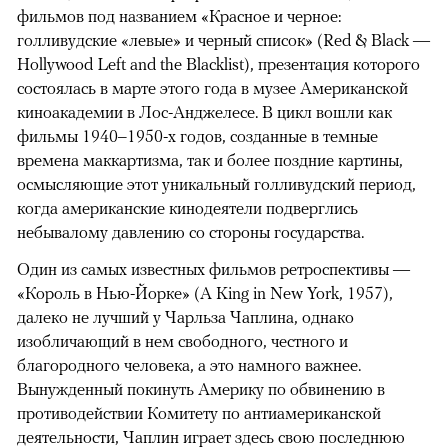
фильмов под названием «Красное и черное:
голливудские «левые» и черный список» (Red & Black —
Hollywood Left and the Blacklist), презентация которого
состоялась в марте этого года в музее Американской
киноакадемии в Лос-Анджелесе. В цикл вошли как
фильмы 1940–1950-х годов, созданные в темные
времена маккартизма, так и более поздние картины,
осмысляющие этот уникальный голливудский период,
когда американские кинодеятели подверглись
небывалому давлению со стороны государства.
Один из самых известных фильмов ретроспективы —
«Король в Нью-Йорке» (A King in New York, 1957),
далеко не лучший у Чарльза Чаплина, однако
изобличающий в нем свободного, честного и
благородного человека, а это намного важнее.
Вынужденный покинуть Америку по обвинению в
противодействии Комитету по антиамериканской
деятельности, Чаплин играет здесь свою последнюю