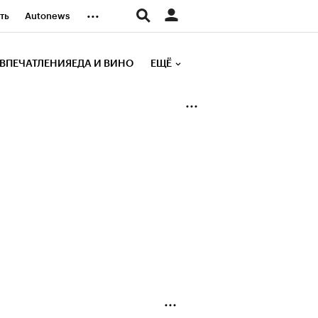
...
ть
Autonews
К Образование
ВПЕЧАТЛЕНИЯ
ЕДА И ВИНО
ЕЩЁ
д
Стиль
е рейтинги
иа
Финансы