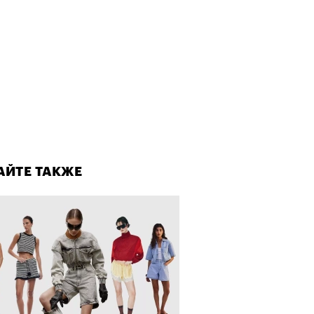
о ли прийти
офессиональный спорт без
, если вам 30
лаборации, которые нельзя
стить
АЙТЕ ТАКЖЕ