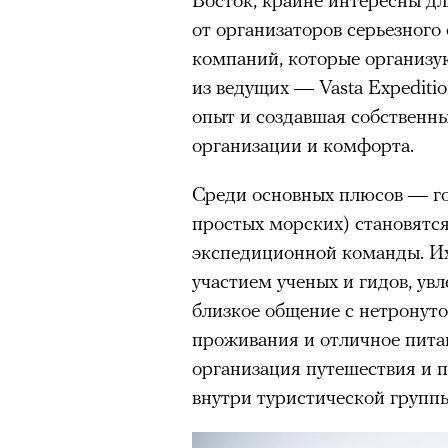
Главное
от организаторов серьезного
компаний, которые организую
Горы привлекают людей 
из ведущих — Vasta Expediti
концентрации, в которо
опыт и создавшая собственн
остается только настоящ
организации и комфорта.
Экстремальные нагрузк
гормонов
, из-за чего мо
Среди основных плюсов — го
из самых ярких опытов в
простых морских) становят
экспедиционной команды. Их
Для многих альпинизм ст
рутины, перезагрузиться
участием ученых и гидов, ув
близкое общение с нетронут
Совместное преодоление 
проживания и отличное пита
людьми особенно
прочны
организация путешествия и 
Наука не подтверждает с
внутри туристической группы
признает, что
к альпиниз
устойчивостью к стрессу