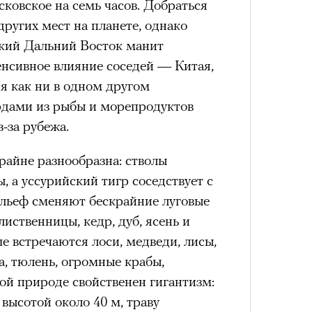
ковское на семь часов. Добраться
Кира 
доск
других мест на планете, однако
Умный
штук
схождения на 14 высочайших вершин
икий Дальний Восток манит
осваи
Trave
енсивное влияние соседей — Китая,
 как ни в одном другом
обенно отчетливо показывает
людами из рыбы и морепродуктов
зма и горного туризма. В 2024-м в
з-за рубежа.
еловек, что стало десятилетним
Японии в том же году жертвами
райне разнообразна: стволы
тали
300 человек (издание The Asahi
, а уссурийский тигр соседствует с
как «погибших или пропавших без
льеф сменяют бескрайние луговые
Сможе
 году вершина
унесла
жизни восьми
лиственницы, кедр, дуб, ясень и
отвеч
оих
. Трагическим для российского
ше встречаются лоси, медведи, лисы,
4 года, когда при восхождении на
а, тюлень, огромные крабы,
сь и погибла
группа из пятерых
ной природе свойственен гигантизм:
устя на одном из самых опасных
 высотой около 40 м, траву