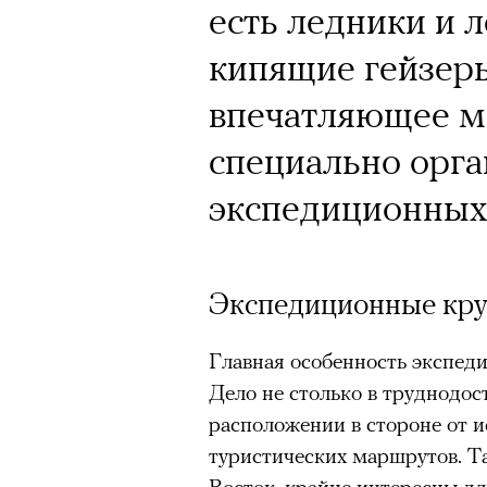
Почему для одни
есть ледники и 
горы становится
кипящие гейзеры
готовы снова ри
впечатляющее м
Психологи и аль
специально орг
высота меняет ч
экспедиционных
тянет с новой си
Экспедиционные кр
Главная особенность экспед
Подписывайтесь на телег
Дело не столько в труднодос
расположении в стороне от 
туристических маршрутов. Та
Восток, крайне интересны дл