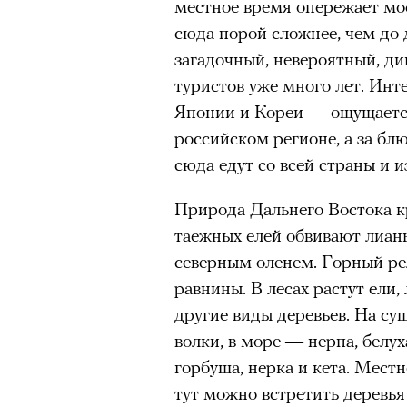
местное время опережает мос
сюда порой сложнее, чем до 
Нирмал Пурджа после рекордного во
загадочный, невероятный, д
мира. Катманду, 2019 год
© NAVESH CHITRAKAR / REUTERS
туристов уже много лет. Инт
Японии и Кореи — ощущается
Статистика последних лет ос
российском регионе, а за б
опасность высотного альпини
сюда едут со всей страны и и
горах Австрии
погибли
309 ч
максимумом для региона. В 
Природа Дальнего Востока к
несчастных случаев в горах
с
таежных елей обвивают лианы
Shimbun классифицирует их 
северным оленем. Горный ре
вести»). На Эвересте в 2024
равнины. В лесах растут ели, 
альпинистов, а в 2025-м —
тр
другие виды деревьев. На су
сообщества стал октябрь 202
волки, в море — нерпа, белух
Дхаулагири в Непале
сорвала
горбуша, нерка и кета. Мест
опытных альпинистов. Год сп
тут можно встретить деревья