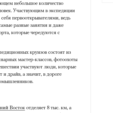
ающем небольшое количество
им все 14 восьмитысячников
еловек. Участвующим в экспедиции
ислорода.
 себя первооткрывателями, ведь
 самые разные занятия и даже
рта, которые чередуются с
«РБК 
пров
Как т
педиционных круизов состоят из
выра
нарных мастер-классов, фотоохоты
Вост
тешествии участвуют люди, которые
и драйв, а значит, в дороге
номышленников.
ний Восток
отделяет 8 тыс. км, а