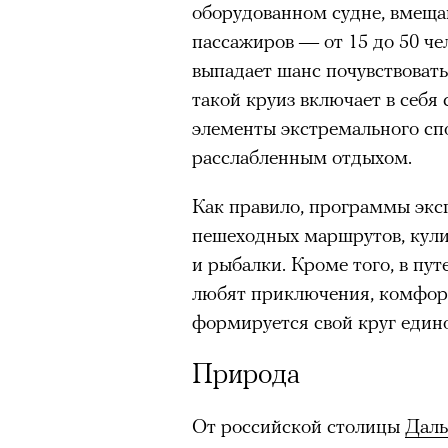
оборудованном судне, вмещ
человеком, дважды покоривш
пассажиров — от 15 до 50 ч
планеты без использования к
00:00
/
00:00
выпадает шанс почувствовать
такой круиз включает в себя
элементы экстремального спо
расслабленным отдыхом.
Как правило, программы экс
пешеходных маршрутов, кули
и рыбалки. Кроме того, в пу
любят приключения, комфорт 
формируется свой круг еди
Природа
От российской столицы
Даль