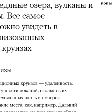
х первое восхождение в
ледяные озера, вулканы и
попа
тера
 последним, а другие
Кира 
. Все самое
доск
сковать жизнью?
штук
ожно увидеть в
пинисты объясняют, как
анизованных
еловека и почему к ней
 круизах
лой
уизы
Поче
иционных круизов — удаленность.
Сможе
рам-канал «РБК Стиль»
тупности локаций, сколько в их
отвеч
исхоженных вдоль и поперек
кие места, как, например, Дальний
я знакомства, но при этом требуют