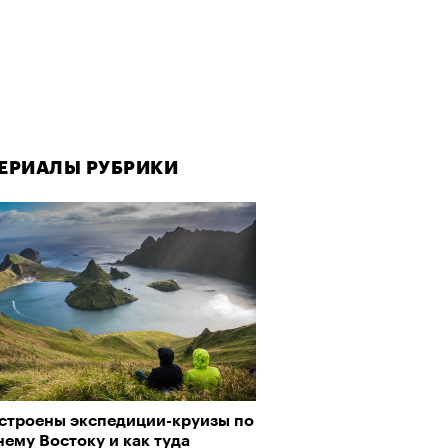
ЕРИАЛЫ РУБРИКИ
ЕРИАЛЫ РУБРИКИ
Визионеры» и masters:dom
ели первую резиденцию
устроены экспедиции-круизы по
да как лекарство: как
ему Востоку и как туда
улки стали новой формой