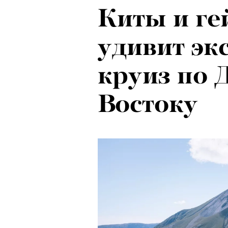
Киты и ге
Психологи
удивит э
почему тр
круиз по 
останавли
Востоку
в горы