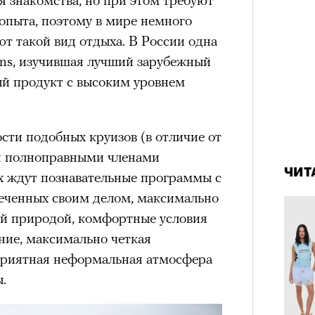
 опыта, поэтому в мире немного
т такой вид отдыха. В России одна
состоянием предельной
ons, изучившая лучший зарубежный
Можн
м
исчезает информационный шум
и
в пр
ый продукт с высоким уровнем
ий момент.
опыта
и вызывают
мощный выброс
зг запоминает восхождение как один
сти подобных круизов (в отличие от
4 кол
 жизни.
пропу
ся полноправными членами
ЧИТ
 ждут познавательные программы с
ановится способом выйти из
 и
почувствовать контроль над собой
.
леченных своим делом, максимально
ой природой, комфортные условия
опасности в горах создает между
ние, максимально четкая
е связи и чувство доверия
.
приятная неформальная атмосфера
уществование «гена высоты», но
.
му чаще тянутся люди с высокой
и готовностью к риску.