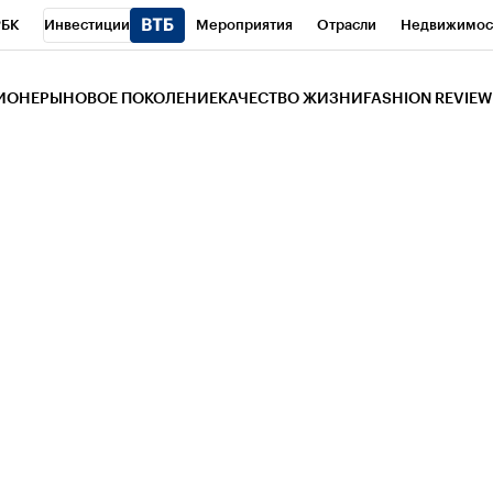
РБК
Инвестиции
Мероприятия
Отрасли
Недвижимос
и
Телеканал
РБК Вино
Спорт
Школа управления РБК
РБ
ЗИОНЕРЫ
НОВОЕ ПОКОЛЕНИЕ
КАЧЕСТВО ЖИЗНИ
FASHION REVIEW
РБК Life
Тренды
Визионеры
Национальные проекты
Горо
 Бизнес-среда
Дискуссионный клуб
Исследования
Кредитны
Газета
Спецпроекты СПб
Конференции СПб
Спецпроекты
трагентов
Политика
Экономика
Бизнес
Технологии и мед
ой валюты