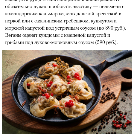
обязательно нужно пробовать экзотику — пельмени с
командорским кальмаром, магаданской креветкой и
неркой или с сахалинским гребешком, кунжутом и
морской капустой под устричным соусом (по 890 руб.).
Веганы оценят кундюмы с квашеной капустой и
грибами под луково-морковным соусом (590 руб.).