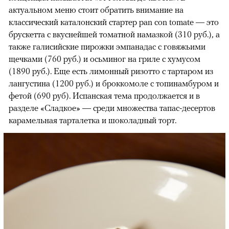
актуальном меню стоит обратить внимание на
классический каталонский стартер pan con tomate — это
брускетта с вкуснейшей томатной намазкой (310 руб.), а
также галисийские пирожки эмпанадас с говяжьими
щечками (760 руб.) и осьминог на гриле с хумусом
(1890 руб.). Еще есть лимонный ризотто с тартаром из
лангустина (1200 руб.) и броккомоле с топинамбуром и
фетой (690 руб). Испанская тема продолжается и в
разделе «Сладкое» — среди множества тапас-десертов
карамельная тарталетка и шоколадный торт.