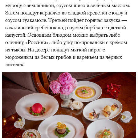
муроцу с земляникой, соусом шисо и зеленым маслом.
Затем подадут карпаччо из сладкой креветки с юдзу и
соусом гуакамоле. Третьей пойдет горячая закуска —
сахалинский гребешок под соусом берблан с цветной
капустой. Основным блюдом можно выбрать либо
оленину «Россини», либо утку по-провански с кремом
из тыквы. На десерт подадут мягкий пирог с
мороженым из белых грибов и вареньем из черных
лисичек.