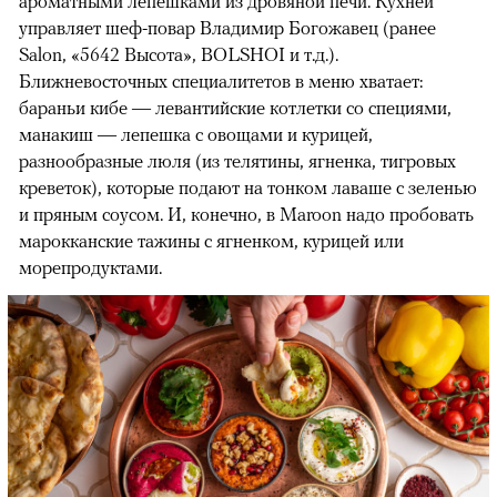
ароматными лепешками из дровяной печи. Кухней
управляет шеф-повар Владимир Богожавец (ранее
Salon, «5642 Высота», BOLSHOI и т.д.).
Ближневосточных специалитетов в меню хватает:
бараньи кибе — левантийские котлетки со специями,
манакиш — лепешка с овощами и курицей,
разнообразные люля (из телятины, ягненка, тигровых
креветок), которые подают на тонком лаваше с зеленью
и пряным соусом. И, конечно, в Maroon надо пробовать
марокканские тажины с ягненком, курицей или
морепродуктами.