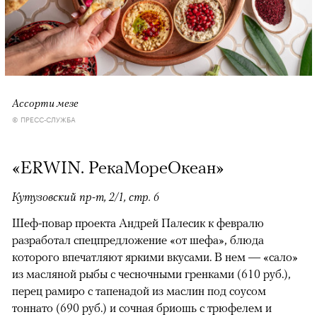
Ассорти мезе
© ПРЕСС-СЛУЖБА
«ERWIN. РекаМореОкеан»
Кутузовский пр-т, 2/1, стр. 6
Шеф-повар проекта Андрей Палесик к февралю
разработал спецпредложение «от шефа», блюда
которого впечатляют яркими вкусами. В нем — «сало»
из масляной рыбы с чесночными гренками (610 руб.),
перец рамиро с тапенадой из маслин под соусом
тоннато (690 руб.) и сочная бриошь с трюфелем и