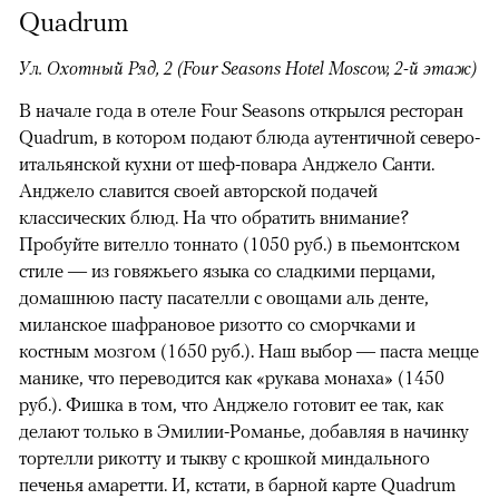
Quadrum
Ул. Охотный Ряд, 2 (Four Seasons Hotel Moscow, 2-й этаж)
В начале года в отеле Four Seasons открылся ресторан
Quadrum, в котором подают блюда аутентичной северо-
итальянской кухни от шеф-повара Анджело Санти.
Анджело славится своей авторской подачей
классических блюд. На что обратить внимание?
Пробуйте вителло тоннато (1050 руб.) в пьемонтском
стиле — из говяжьего языка со сладкими перцами,
домашнюю пасту пасателли с овощами аль денте,
миланское шафрановое ризотто со сморчками и
костным мозгом (1650 руб.). Наш выбор — паста мецце
00:00
/
00:00
манике, что переводится как «рукава монаха» (1450
руб.). Фишка в том, что Анджело готовит ее так, как
делают только в Эмилии-Романье, добавляя в начинку
тортелли рикотту и тыкву с крошкой миндального
печенья амаретти. И, кстати, в барной карте Quadrum