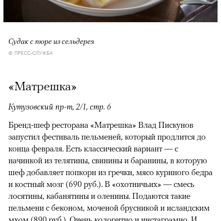
Судак с пюре из сельдерея
© ПРЕСС-СЛУЖБА
«Матрешка»
Кутузовский пр-т, 2/1, стр. 6
Бренд-шеф ресторана «Матрешка» Влад Пискунов
запустил фестиваль пельменей, который продлится до
конца февраля. Есть классический вариант — с
начинкой из телятины, свинины и баранины, в которую
шеф добавляет попкорн из гречки, мясо куриного бедра
и костный мозг (690 руб.). В «охотничьих» — смесь
лосятины, кабанятины и оленины. Подаются такие
пельмени с беконом, моченой брусникой и исландским
мхом (890 руб.). Очень колоритно и инстаграмно. И