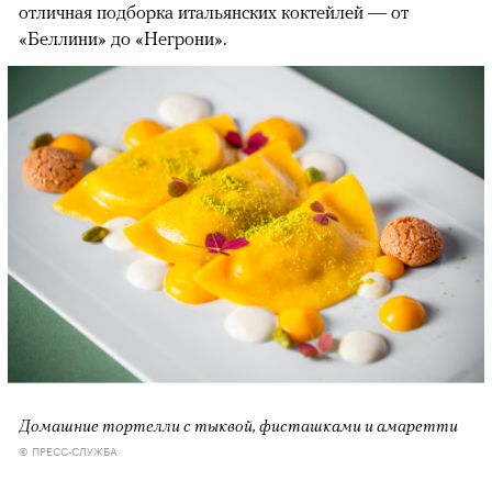
отличная подборка итальянских коктейлей — от
«Беллини» до «Негрони».
Домашние тортелли c тыквой, фисташками и амаретти
© ПРЕСС-СЛУЖБА