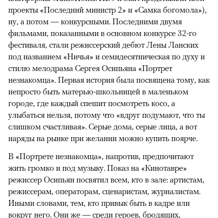
проекты «Последний министр 2» и «Самка богомола»),
ну, а потом — конкурсными. Последними двумя
фильмами, показанными в основном конкурсе 32-го
фестиваля, стали режиссерский дебют Лены Ланских
под названием «Ничья» и семидесятническая по духу и
стилю мелодрама Сергея Осипьяна «Портрет
незнакомца». Первая история была посвящена тому, как
непросто быть матерью-школьницей в маленьком
городе, где каждый спешит посмотреть косо, а
улыбаться нельзя, потому что «вдруг подумают, что ты
слишком счастливая». Серые дома, серые лица, а вот
наряды на рынке при желании можно купить поярче.
В «Портрете незнакомца», напротив, предпочитают
жить громко и под музыку. Показ на «Кинотавре»
режиссер Осипьян посвятил всем, кто в зале: артистам,
режиссерам, операторам, сценаристам, журналистам.
Иными словами, тем, кто привык быть в кадре или
вокруг него. Они же — среди героев, бродящих,