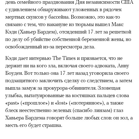
день семейного празднования Дня независимости США
с удивлением обнаруживают уложенных в рядочек
мертвых скунсов у бассейна. Возможно, это как-то
связано с тем, что накануне из тюрьмы вышел Макс
Кэди (Хавьер Бардем), отсидевший 17 лет за решеткой
по делу об убийстве собственной беременной жены, но
освобожденный из-за пересмотра дела.
Кэди дает интервью The Times и признается, что не
держит ни на кого зла, включая своего адвоката, Анну
Боуден. Вот только она 17 лет назад уговорила своего
подзащитного заключить сделку со следствием, а затем
вышла замуж за прокурора-обвинителя. Зловещая
улыбка, вытатуированные на костяшках пальцев слова
«past» («прошлое») и «lost» («потерянное»), а также
блеск неестественно зеленых (спасибо линзам) глаз
Хавьера Бардема говорят больше любых слов: он зол, а
месть его будет страшна.