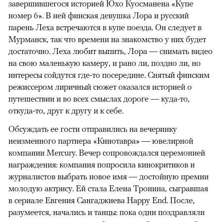
завершившегося историей Юхо Куосманена «Купе
номер 6». В ней финская девушка Лора и русский
парень Леха встречаются в купе поезда. Он следует в
Мурманск, так что времени на знакомство у них будет
достаточно. Леха любит выпить, Лора — снимать видео
на свою маленькую камеру, и рано ли, поздно ли, но
интересы сойдутся где-то посередине. Снятый финским
режиссером лиричный сюжет оказался историей о
путешествии и во всех смыслах дороге — куда-то,
откуда-то, друг к другу и к себе.
Обсуждать ее гости отправились на вечеринку
неизменного партнера «Кинотавра» — ювелирной
компании Mercury. Вечер сопровождался церемонией
награждения: компания попросила кинокритиков и
журналистов выбрать новое имя — достойную премии
молодую актрису. Ей стала Елена Тронина, сыгравшая
в сериале Евгения Сангаджиева Happy End. После,
разумеется, начались и танцы: пока одни поздравляли