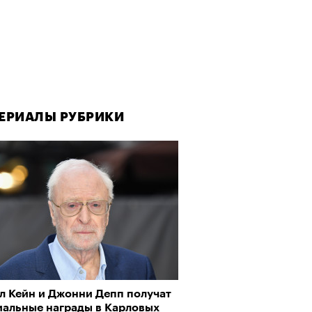
ЕРИАЛЫ РУБРИКИ
ЕРИАЛЫ РУБРИКИ
ЕРИАЛЫ РУБРИКИ
л Кейн и Джонни Депп получат
да как лекарство: как
рно-2025: Япония наносит
иальные награды в Карловых
улки стали новой формой
ной удар