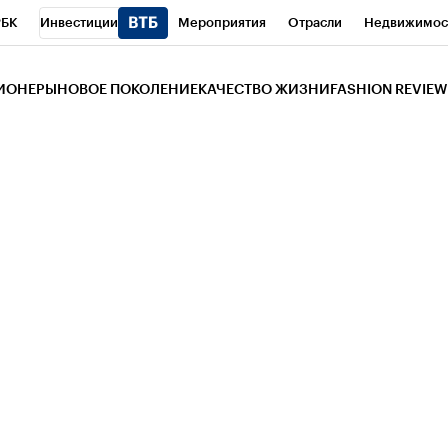
РБК
Инвестиции
Мероприятия
Отрасли
Недвижимос
и
Телеканал
РБК Вино
Спорт
Школа управления РБК
РБ
ЗИОНЕРЫ
НОВОЕ ПОКОЛЕНИЕ
КАЧЕСТВО ЖИЗНИ
FASHION REVIEW
РБК Life
Тренды
Визионеры
Национальные проекты
Горо
 Бизнес-среда
Дискуссионный клуб
Исследования
Кредитны
Газета
Спецпроекты СПб
Конференции СПб
Спецпроекты
трагентов
Политика
Экономика
Бизнес
Технологии и мед
ой валюты