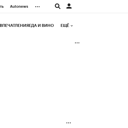
...
ть
Autonews
К Образование
ВПЕЧАТЛЕНИЯ
ЕДА И ВИНО
ЕЩЁ
д
Стиль
е рейтинги
иа
Финансы