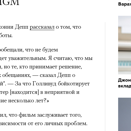
х первое восхождение в
 Тыркин рассказывает о
 MGM
Вара
тера
 последним, а другие
на остросоциальные
сковать жизнью?
жонни Депп
рассказал
о том, что
боты.
пинисты объясняют, как
еловека и почему к ней
обещали, что не будем
дет уважительным. Я считаю, что мы
лой
, но те, кто принимает решение,
рам-канал «РБК Стиль»
х обещаниях, — сказал Депп о
Лока
Джон
Поче
Корей
й". — За что Голливуд бойкотирует
вкла
взро
ар и Жереми Труиля
ктер [находится] в неприятной и
ие несколько лет?»
Грэя
рам-канал «РБК Стиль»
ил, что фильм заслуживает того,
ависимости от его личных проблем.
рное: голливудские левые и черный