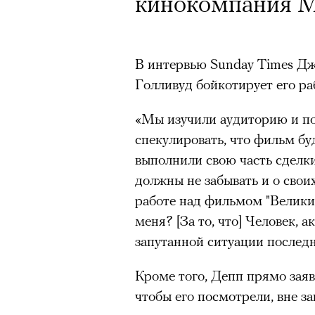
Почему для одни
Кинокритик Стас
кинокомпания
горы становится
первых показах 
готовы снова ри
темы
В интервью Sunday Times Д
Голливуд бойкотирует его ра
Психологи и аль
высота меняет ч
«Мы изучили аудиторию и по
спекулировать, что фильм бу
тянет с новой си
выполнили свою часть сделки
Подписывайтесь на телег
должны не забывать и о свои
работе над фильмом "Велики
Зеленые глаза» Фанни Лиат
меня? [За то, что] Человек, а
запутанной ситуации последн
«Бумажный тигр» Джеймса 
Подписывайтесь на телег
«Охота» Уэйна Вапимуквы
Кроме того, Депп прямо заяв
чтобы его посмотрели, вне з
Ретроспектива «Красное и че
список»