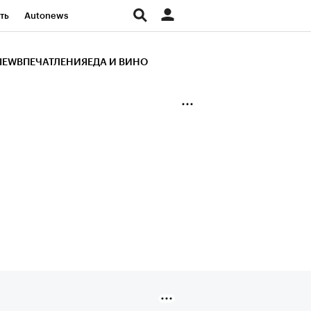
ть
Autonews
К Образование
IEW
ВПЕЧАТЛЕНИЯ
ЕДА И ВИНО
д
Стиль
Крипто
и
Франшизы
Газета
ов
Политика
ты