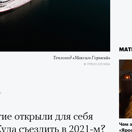
МАТ
Теплоход «Максим Горький»
© ПРЕСС-СЛУЖБА
1
гие открыли для себя
Чем з
Куда съездить в 2021-м?
«Ярос