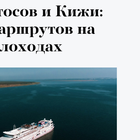
тосов и Кижи:
маршрутов на
плоходах