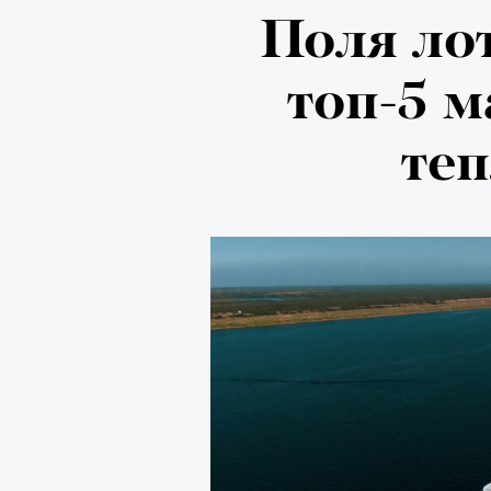
Поля ло
топ-5 
те