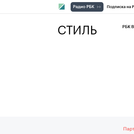
Подписка на 
РБК Компани
СТИЛЬ
РБК 
РБК Курсы
РБК Бизнес-с
Спецпроекты
Экономика
Парт