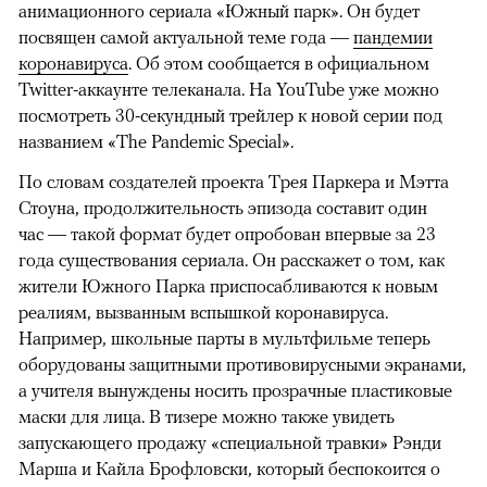
анимационного сериала «Южный парк». Он будет
посвящен самой актуальной теме года —
пандемии
коронавируса
. Об этом сообщается в официальном
Twitter-аккаунте телеканала. На YouTubе уже можно
посмотреть 30-секундный трейлер к новой серии под
названием «The Pandemic Special».
По словам создателей проекта Трея Паркера и Мэтта
Стоуна, продолжительность эпизода составит один
час — такой формат будет опробован впервые за 23
года существования сериала. Он расскажет о том, как
жители Южного Парка приспосабливаются к новым
реалиям, вызванным вспышкой коронавируса.
Например, школьные парты в мультфильме теперь
оборудованы защитными противовирусными экранами,
а учителя вынуждены носить прозрачные пластиковые
маски для лица. В тизере можно также увидеть
запускающего продажу «специальной травки» Рэнди
Марша и Кайла Брофловски, который беспокоится о