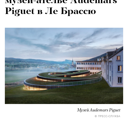
музей-ателье Audemars
Piguet в Ле Брассю
Музей Audemars Piguet
© ПРЕСС-СЛУЖБА