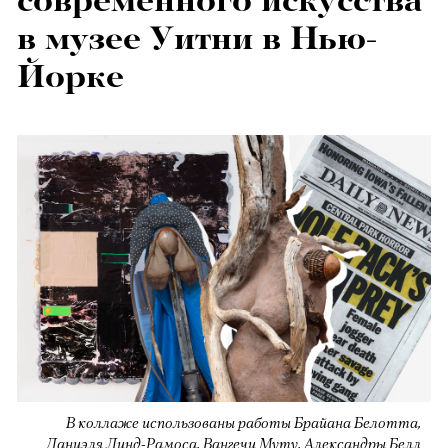
современного искусства
в музее Уитни в Нью-
Йорке
В коллаже использованы работы Брайана Белотта,
Даниэля Линд-Рамоса, Вангечи Муту, Александры Белл