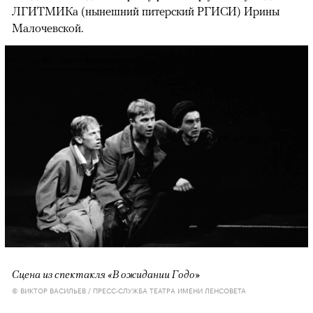
ЛГИТМИКа (нынешний питерский РГИСИ) Ирины
Малочевской.
Сцена из спектакля «В ожидании Годо»
© ВИКТОР ВАСИЛЬЕВ / ПРЕСС-СЛУЖБА ТЕАТРА ИМЕНИ ЛЕНСОВЕТА