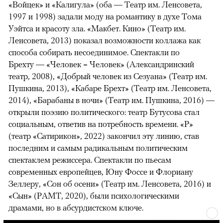
«Войцек» и «Калигула» (оба — Театр им. Ленсовета,
1997 и 1998) задали моду на романтику в духе Тома
Уэйтса и красоту зла. «Макбет. Кино» (Театр им.
Ленсовета, 2013) показал возможности коллажа как
способа собирать несоединимое. Спектакли по
Брехту — «Человек = Человек» (Александринский
театр, 2008), «Добрый человек из Сезуана» (Театр им.
Пушкина, 2013), «Кабаре Брехт» (Театр им. Ленсовета,
2014), «Барабаны в ночи» (Театр им. Пушкина, 2016) —
открыли поэзию политического: театр Бутусова стал
социальным, ответив на потребность времени. «Р»
(театр «Сатирикон», 2022) закончил эту линию, став
последним и самым радикальным политическим
спектаклем режиссера. Спектакли по пьесам
современных европейцев, Юну Фоссе и Флориану
Зеллеру, «Сон об осени» (Театр им. Ленсовета, 2016) и
«Сын» (РАМТ, 2020), были психологическими
драмами, но в абсурдистском ключе.