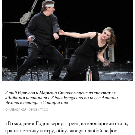
Юрий Бутусов и Марьяна Спивак в сцене из спектакля
«Чайка» в постановке Юрия Бутусова по пьесе Антона
Чехова в театре «Сатирикон»
© АЛЕКСАНДР КУРОВ / ТАСС
«В ожидании Годо» вернул тренд на клошарский стиль,
гранж-эстетику и игру, обнуляющую любой пафос.