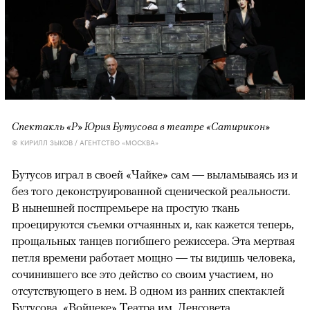
Спектакль «Р» Юрия Бутусова в театре «Сатирикон»
© КИРИЛЛ ЗЫКОВ / АГЕНТСТВО «МОСКВА»
Бутусов играл в своей «Чайке» сам — выламываясь из и
без того деконструированной сценической реальности.
В нынешней постпремьере на простую ткань
проецируются съемки отчаянных и, как кажется теперь,
прощальных танцев погибшего режиссера. Эта мертвая
петля времени работает мощно — ты видишь человека,
сочинившего все это действо со своим участием, но
отсутствующего в нем. В одном из ранних спектаклей
Бутусова, «Войцеке» Театра им. Ленсовета,