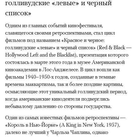
голливудские «левые» и черный
список»
Одним из главных событий кинофестиваля,
славящегося своими ретроспективами, стал цикл
фильмов под названием «Красное и черное:
голливудские «левые» и черный список» (Red & Black —
Hollywood Left and the Blacklist), презентация которого
состоялась в марте этого года в музее Американской
киноакадемии в Лос-Анджелесе. В цикл вошли как
фильмы 1940–1950-х годов, созданные в темные
времена маккартизма, так и более поздние картины,
осмысляющие этот уникальный голливудский период,
когда американские кинодеятели подверглись
небывалому давлению со стороны государства.
Один из самых известных фильмов ретроспективы —
«Король в Нью-Йорке» (A King in New York, 1957),
далеко не лучший у Чарльза Чаплина, однако