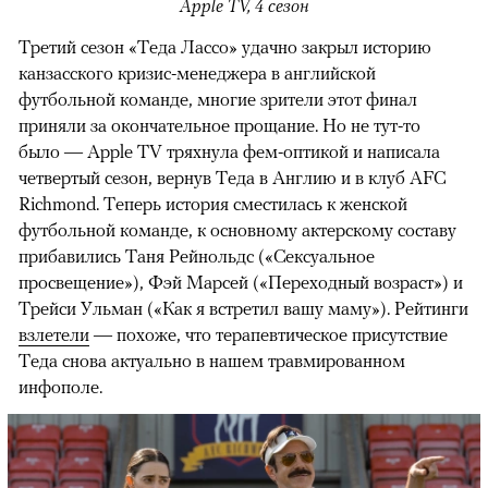
Apple TV, 4 сезон
Третий сезон «Теда Лассо» удачно закрыл историю
канзасского кризис-менеджера в английской
футбольной команде, многие зрители этот финал
приняли за окончательное прощание. Но не тут-то
было — Apple TV тряхнула фем-оптикой и написала
четвертый сезон, вернув Теда в Англию и в клуб AFC
Richmond. Теперь история сместилась к женской
футбольной команде, к основному актерскому составу
прибавились Таня Рейнольдс («Сексуальное
просвещение»), Фэй Марсей («Переходный возраст») и
00:00
/
00:00
Трейси Ульман («Как я встретил вашу маму»). Рейтинги
взлетели
— похоже, что терапевтическое присутствие
Теда снова актуально в нашем травмированном
инфополе.