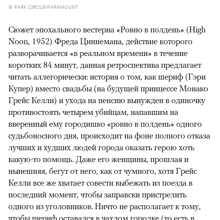
© PARK CIRCUS-PARAMOUNT
Сюжет эпохального вестерна «Ровно в полдень» (High
Noon, 1952) Фреда Циннемана, действие которого
разворачивается «в реальном времени» в течение
коротких 84 минут, данная ретроспектива предлагает
читать аллегорически: история о том, как шериф (Гэри
Купер) вместо свадьбы (на будущей принцессе Монако
Грейс Келли) и ухода на пенсию вынужден в одиночку
противостоять четырем убийцам, напавшим на
вверенный ему городишко «ровно в полдень» одного
судьбоносного дня, происходит на фоне полного отказа
лучших и худших людей города оказать герою хоть
какую-то помощь. Даже его женщины, прошлая и
нынешняя, бегут от него, как от чумного, хотя Грейс
Келли все же хватает совести выбежать из поезда в
последний момент, чтобы заправски пристрелить
одного из уголовников. Ничто не располагает к тому,
чтобы шериф оставался в чахлом городке (то есть в