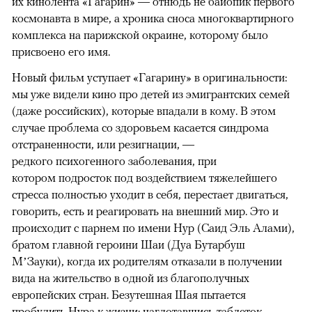
их кинолента «Гагарин» — отнюдь не байопик первого
космонавта в мире, а хроника сноса многоквартирного
комплекса на парижской окраине, которому было
присвоено его имя.
Новый фильм уступает «Гагарину» в оригинальности:
мы уже видели кино про детей из эмигрантских семей
(даже российских), которые впадали в кому. В этом
случае проблема со здоровьем касается синдрома
отстраненности, или резигнации, —
редкого психогенного заболевания, при
котором подросток под воздействием тяжелейшего
стресса полностью уходит в себя, перестает двигаться,
говорить, есть и реагировать на внешний мир. Это и
происходит с парнем по имени Нур (Саид Эль Алами),
братом главной героини Шаи (Дуа Бутарбуш
М’Зауки), когда их родителям отказали в получении
вида на жительство в одной из благополучных
европейских стран. Безутешная Шая пытается
пробудить Нура к жизни: наглотавшись таблеток,