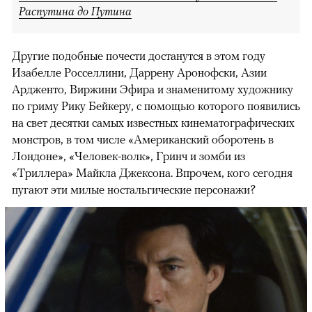
Распутина до Путина
Другие подобные почести достанутся в этом году
Изабелле Росселлини, Даррену Аронофски, Азии
Ардженто, Виржини Эфира и знаменитому художнику
по гриму Рику Бейкеру, с помощью которого появились
на свет десятки самых известных кинематографических
монстров, в том числе «Американский оборотень в
Лондоне», «Человек-волк», Гринч и зомби из
«Триллера» Майкла Джексона. Впрочем, кого сегодня
пугают эти милые ностальгические персонажи?