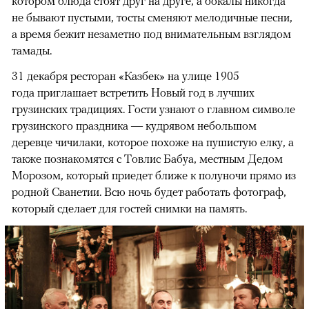
котором блюда стоят друг на друге, а бокалы никогда
не бывают пустыми, тосты сменяют мелодичные песни,
а время бежит незаметно под внимательным взглядом
тамады.
31 декабря ресторан «Казбек» на улице 1905
года приглашает встретить Новый год в лучших
грузинских традициях. Гости узнают о главном символе
грузинского праздника — кудрявом небольшом
деревце чичилаки, которое похоже на пушистую елку, а
также познакомятся с Товлис Бабуа, местным Дедом
Морозом, который приедет ближе к полуночи прямо из
родной Сванетии. Всю ночь будет работать фотограф,
который сделает для гостей снимки на память.