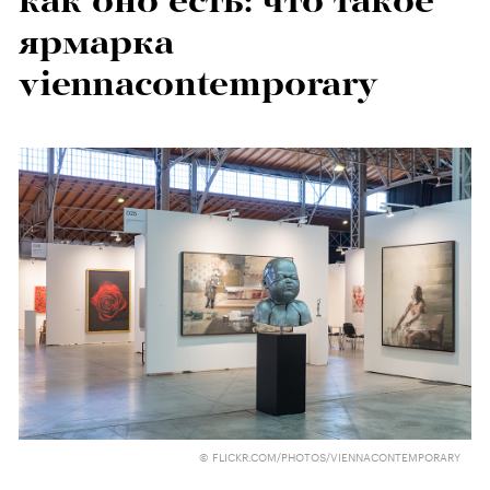
как оно есть: что такое
ярмарка
viennacontemporary
© FLICKR.COM/PHOTOS/VIENNACONTEMPORARY