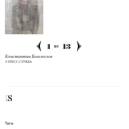
1
13
из
Константин Богомолов
© ПРЕСС-СЛУЖБА
​
Теги