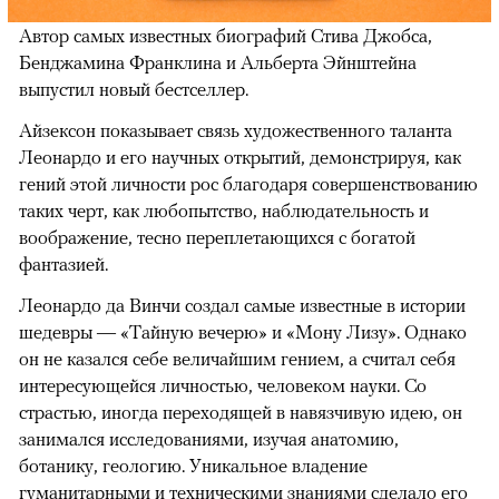
Автор самых известных биографий Стива Джобса,
Бенджамина Франклина и Альберта Эйнштейна
выпустил новый бестселлер.
Айзексон показывает связь художественного таланта
Леонардо и его научных открытий, демонстрируя, как
гений этой личности рос благодаря совершенствованию
таких черт, как любопытство, наблюдательность и
воображение, тесно переплетающихся с богатой
фантазией.
Леонардо да Винчи создал самые известные в истории
шедевры — «Тайную вечерю» и «Мону Лизу». Однако
он не казался себе величайшим гением, а считал себя
интересующейся личностью, человеком науки. Со
страстью, иногда переходящей в навязчивую идею, он
занимался исследованиями, изучая анатомию,
ботанику, геологию. Уникальное владение
гуманитарными и техническими знаниями сделало его