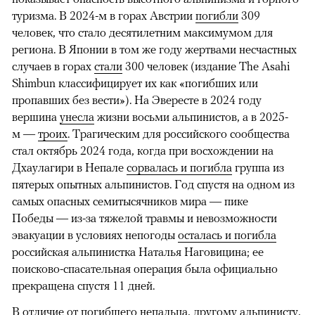
туризма. В 2024-м в горах Австрии
погибли
309
человек, что стало десятилетним максимумом для
региона. В Японии в том же году жертвами несчастных
случаев в горах
стали
300 человек (издание The Asahi
Shimbun классифицирует их как «погибших или
пропавших без вести»). На Эвересте в 2024 году
вершина
унесла
жизни восьми альпинистов, а в 2025-
м —
троих
. Трагическим для российского сообщества
стал октябрь 2024 года, когда при восхождении на
Дхаулагири в Непале
сорвалась и погибла
группа из
пятерых опытных альпинистов. Год спустя на одном из
самых опасных семитысячников мира — пике
Победы — из-за тяжелой травмы и невозможности
эвакуации в условиях непогоды
осталась и погибла
российская альпинистка Наталья Наговицина; ее
поисково-спасательная операция была официально
прекращена спустя 11 дней.
В отличие от погибшего непальца, другому альпинисту,