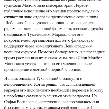
кулисами Малого зала консерватории. Первое
публичное исполнение его музыки прошло неудачно:
слушатели явно отдавали предпочтение сочинениям
Шебалина. Слова утешения пришли от возникшего
рядом человека в военной форме: так началась дружба
с маршалом Тухачевским. Маршал стал его
покровителем, организовал для него финансовую
поддержку через командующего Ленинградским
военным округом. Помогал бескорыстно. А в последнее
время рассказывал всем знакомым, что «Леди Макбет
Мценского уезда» — это, по его мнению, первое
произведение советской оперной классики.
И лишь однажды Тухачевский столкнулся с
неподчинением. Когда решил, что для дальнейшей
карьеры его подопечного необходим переезд в Москву,
и пообещал самолично заняться этим вопросом. Но
Софья Васильевна, естественно, воспротивилась: сын
был слишком хрупок, слишком слаб здоровьем. Где