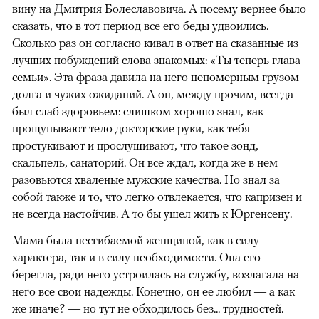
вину на Дмитрия Болеславовича. А посему вернее было
сказать, что в тот период все его беды удвоились.
Сколько раз он согласно кивал в ответ на сказанные из
лучших побуждений слова знакомых: «Ты теперь глава
семьи». Эта фраза давила на него непомерным грузом
долга и чужих ожиданий. А он, между прочим, всегда
был слаб здоровьем: слишком хорошо знал, как
прощупывают тело докторские руки, как тебя
простукивают и прослушивают, что такое зонд,
скальпель, санаторий. Он все ждал, когда же в нем
разовьются хваленые мужские качества. Но знал за
собой также и то, что легко отвлекается, что капризен и
не всегда настойчив. А то бы ушел жить к Юргенсену.
Мама была несгибаемой женщиной, как в силу
характера, так и в силу необходимости. Она его
берегла, ради него устроилась на службу, возлагала на
него все свои надежды. Конечно, он ее любил — а как
же иначе? — но тут не обходилось без... трудностей.