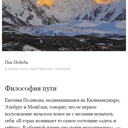
Пик Победы
© MICHAL KNITL / SHUTTERSTOCK / FOTODOM
Философия пути
Евгения Полякова, поднимавшаяся на Килиманджаро,
Эльбрус и Монблан, говорит, что ее первое
восхождение началось вовсе не с желания испытать
себя. «В горах возникает то самое состояние «здесь и
сейчас». В обычной жизни оно почти недостижимо», —