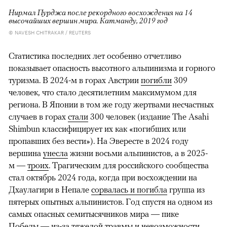
Нирмал Пурджа после рекордного восхождения на 14
высочайших вершин мира. Катманду, 2019 год
© NAVESH CHITRAKAR / REUTERS
Статистика последних лет особенно отчетливо
показывает опасность высотного альпинизма и горного
туризма. В 2024-м в горах Австрии
погибли
309
человек, что стало десятилетним максимумом для
региона. В Японии в том же году жертвами несчастных
случаев в горах
стали
300 человек (издание The Asahi
Shimbun классифицирует их как «погибших или
пропавших без вести»). На Эвересте в 2024 году
вершина
унесла
жизни восьми альпинистов, а в 2025-
м —
троих
. Трагическим для российского сообщества
стал октябрь 2024 года, когда при восхождении на
Дхаулагири в Непале
сорвалась и погибла
группа из
пятерых опытных альпинистов. Год спустя на одном из
самых опасных семитысячников мира — пике
Победы — из-за тяжелой травмы и невозможности