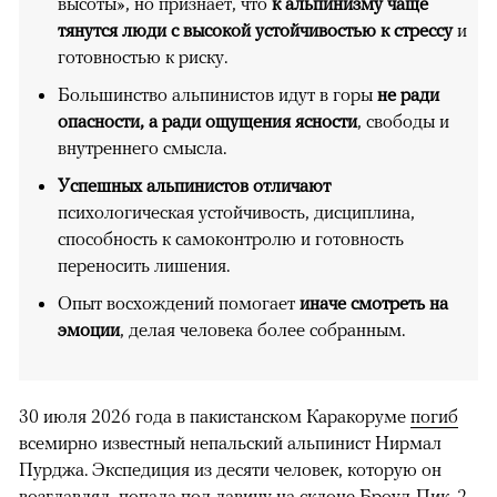
высоты», но признает, что
к альпинизму чаще
тянутся люди с высокой устойчивостью к стрессу
и
готовностью к риску.
Большинство альпинистов идут в горы
не ради
опасности, а ради ощущения ясности
, свободы и
внутреннего смысла.
Успешных альпинистов отличают
психологическая устойчивость, дисциплина,
способность к самоконтролю и готовность
переносить лишения.
Опыт восхождений помогает
иначе смотреть на
эмоции
, делая человека более собранным.
30 июля 2026 года в пакистанском Каракоруме
погиб
всемирно известный непальский альпинист Нирмал
Пурджа. Экспедиция из десяти человек, которую он
возглавлял, попала под лавину на склоне Броуд-Пик. 2