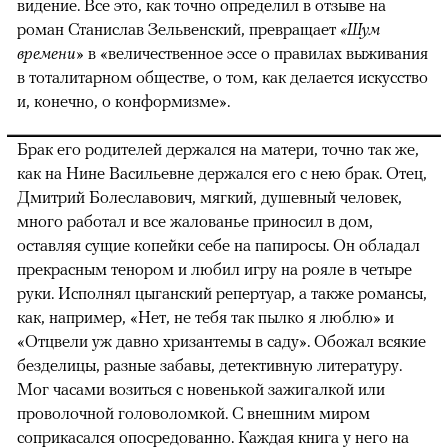
видение. Все это, как точно определил в отзыве на
роман Станислав Зельвенский, превращает
«Шум
времени»
в «величественное эссе о правилах выживания
в тоталитарном обществе, о том, как делается искусство
и, конечно, о конформизме».
Брак его родителей держался на матери, точно так же,
как на Нине Васильевне держался его с нею брак. Отец,
Дмитрий Болеславович, мягкий, душевный человек,
много работал и все жалованье приносил в дом,
оставляя сущие копейки себе на папиросы. Он обладал
прекрасным тенором и любил игру на рояле в четыре
руки. Исполнял цыганский репертуар, а также романсы,
как, например, «Нет, не тебя так пылко я люблю» и
«Отцвели уж давно хризантемы в саду». Обожал всякие
безделицы, разные забавы, детективную литературу.
Мог часами возиться с новенькой зажигалкой или
проволочной головоломкой. С внешним миром
соприкасался опосредованно. Каждая книга у него на