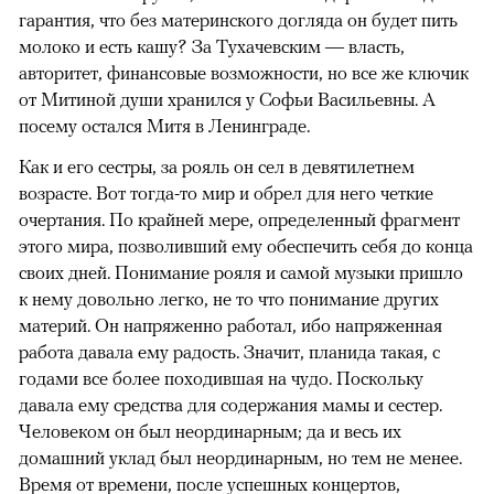
гарантия, что без материнского догляда он будет пить
молоко и есть кашу? За Тухачевским — власть,
авторитет, финансовые возможности, но все же ключик
от Митиной души хранился у Софьи Васильевны. А
посему остался Митя в Ленинграде.
Как и его сестры, за рояль он сел в девятилетнем
возрасте. Вот тогда-то мир и обрел для него четкие
очертания. По крайней мере, определенный фрагмент
этого мира, позволивший ему обеспечить себя до конца
своих дней. Понимание рояля и самой музыки пришло
к нему довольно легко, не то что понимание других
материй. Он напряженно работал, ибо напряженная
работа давала ему радость. Значит, планида такая, с
годами все более походившая на чудо. Поскольку
давала ему средства для содержания мамы и сестер.
Человеком он был неординарным; да и весь их
домашний уклад был неординарным, но тем не менее.
Время от времени, после успешных концертов,