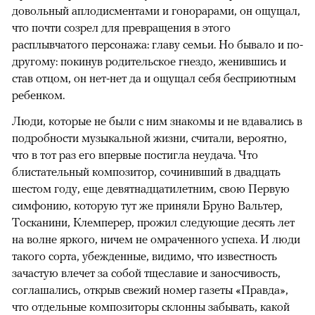
довольный аплодисментами и гонорарами, он ощущал,
что почти созрел для превращения в этого
расплывчатого персонажа: главу семьи. Но бывало и по-
другому: покинув родительское гнездо, женившись и
став отцом, он нет-нет да и ощущал себя бесприютным
ребенком.
Люди, которые не были с ним знакомы и не вдавались в
подробности музыкальной жизни, считали, вероятно,
что в тот раз его впервые постигла неудача. Что
блистательный композитор, сочинивший в двадцать
шестом году, еще девятнадцатилетним, свою Первую
симфонию, которую тут же приняли Бруно Вальтер,
Тосканини, Клемперер, прожил следующие десять лет
на волне яркого, ничем не омраченного успеха. И люди
такого сорта, убежденные, видимо, что известность
зачастую влечет за собой тщеславие и заносчивость,
соглашались, открыв свежий номер газеты «Правда»,
что отдельные композиторы склонны забывать, какой