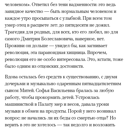
человеком». Ответил без тени надменности: это ведь
завидное качество — быть нормальным человеком и
каждое утро просыпаться с улыбкой. При всем том
умер отец в расцвете лет: до пятидесяти не дожил.
Трагедия для родных, для всех, кто его любил, но для
самого Дмитрия Болеславовича, наверное, нет.
Проживи он дольше — увидел бы, как загнивает
революция, эта параноидная хищница. Впрочем,
революция его не особо интересовала. Это, кстати, тоже
было одним из отцовских достоинств.
Вдова осталась без средств к существованию, с двумя
дочерьми и музыкально одаренным пятнадцатилетним
сыном Митей. Софья Васильевна бралась за любую
работу, чтобы прокормить детей. Устроилась
машинисткой в Палату мер и весов, давала уроки
музыки в обмен на продукты. Порой у него возникал
вопрос: не начались ли их беды со смертью отца? Но
верить в это не хотелось — так недолго и возложить