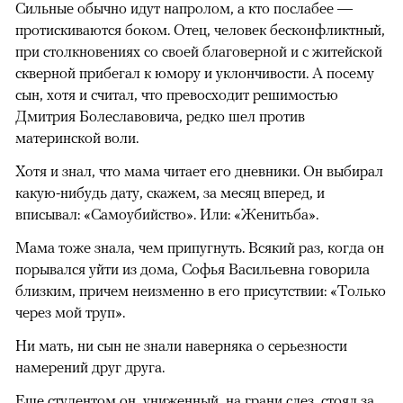
Сильные обычно идут напролом, а кто послабее —
протискиваются боком. Отец, человек бесконфликтный,
при столкновениях со своей благоверной и с житейской
скверной прибегал к юмору и уклончивости. А посему
сын, хотя и считал, что превосходит решимостью
Дмитрия Болеславовича, редко шел против
материнской воли.
Хотя и знал, что мама читает его дневники. Он выбирал
какую-нибудь дату, скажем, за месяц вперед, и
вписывал: «Самоубийство». Или: «Женитьба».
Мама тоже знала, чем припугнуть. Всякий раз, когда он
порывался уйти из дома, Софья Васильевна говорила
близким, причем неизменно в его присутствии: «Только
через мой труп».
Ни мать, ни сын не знали наверняка о серьезности
намерений друг друга.
Еще студентом он, униженный, на грани слез, стоял за