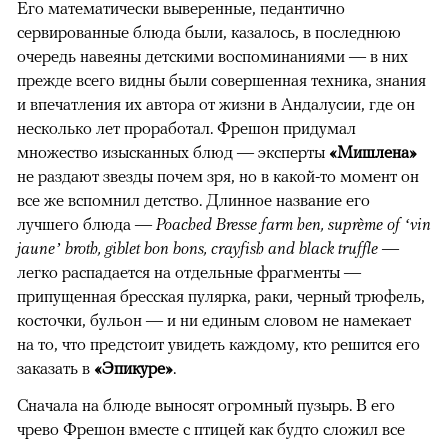
Его математически выверенные, педантично
сервированные блюда были, казалось, в последнюю
очередь навеяны детскими воспоминаниями — в них
прежде всего видны были совершенная техника, знания
и впечатления их автора от жизни в Андалусии, где он
несколько лет проработал. Фрешон придумал
множество изысканных блюд — эксперты
«Мишлена»
не раздают звезды почем зря, но в какой-то момент он
все же вспомнил детство. Длинное название его
лучшего блюда —
Poached Bresse farm hen, suprème of ‘vin
jaune’ broth, giblet bon bons, crayfish and black truffle
—
легко распадается на отдельные фрагменты —
припущенная бресская пулярка, раки, черный трюфель,
косточки, бульон — и ни единым словом не намекает
на то, что предстоит увидеть каждому, кто решится его
заказать в
«Эпикуре»
.
Сначала на блюде выносят огромный пузырь. В его
чрево Фрешон вместе с птицей как будто сложил все