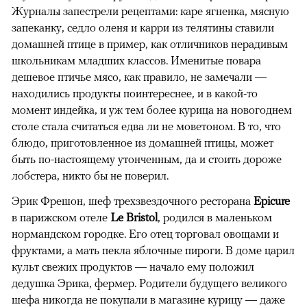
Журналы запестрели рецептами: каре ягненка, мясную
запеканку, седло оленя и карри из телятины ставили
домашней птице в пример, как отличников нерадивым
школьникам младших классов. Именитые повара
дешевое птичье мясо, как правило, не замечали —
находились продукты поинтереснее, и в какой-то
момент индейка, и уж тем более курица на новогоднем
столе стала считаться едва ли не моветоном. В то, что
блюдо, приготовленное из домашней птицы, может
быть по-настоящему утонченным, да и стоить дороже
лобстера, никто бы не поверил.
Эрик Фрешон, шеф трехзвездочного ресторана
Epicure
в парижском отеле
Le Bristol
, родился в маленьком
нормандском городке. Его отец торговал овощами и
фруктами, а мать пекла яблочные пироги. В доме царил
культ свежих продуктов — начало ему положил
дедушка Эрика, фермер. Родители будущего великого
шефа никогда не покупали в магазине курицу — даже