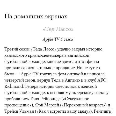
На домашних экранах
«Тед Лассо»
Apple TV, 4 сезон
Третий сезон «Теда Лассо» удачно закрыл историю
канзасского кризис-менеджера в английской
футбольной команде, многие зрители этот финал
приняли за окончательное прощание. Но не тут-то
было — Apple TV тряхнула фем-оптикой и написала
четвертый сезон, вернув Теда в Англию и в клуб AFC
Richmond. Теперь история сместилась к женской
футбольной команде, к основному актерскому составу
прибавились Таня Рейнольдс («Сексуальное
просвещение»), Фэй Марсей («Переходный возраст») и
00:00
/
00:00
Трейси Ульман («Как я встретил вашу маму»). Рейтинги