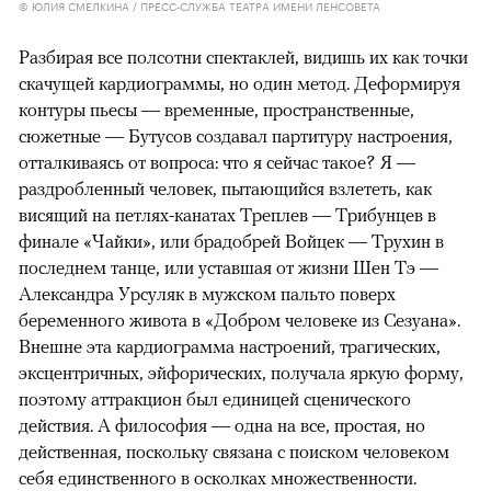
© ЮЛИЯ СМЕЛКИНА / ПРЕСС-СЛУЖБА ТЕАТРА ИМЕНИ ЛЕНСОВЕТА
Разбирая все полсотни спектаклей, видишь их как точки
скачущей кардиограммы, но один метод. Деформируя
контуры пьесы — временные, пространственные,
сюжетные — Бутусов создавал партитуру настроения,
отталкиваясь от вопроса: что я сейчас такое? Я —
раздробленный человек, пытающийся взлететь, как
висящий на петлях-канатах Треплев — Трибунцев в
финале «Чайки», или брадобрей Войцек — Трухин в
последнем танце, или уставшая от жизни Шен Тэ —
Александра Урсуляк в мужском пальто поверх
беременного живота в «Добром человеке из Сезуана».
Внешне эта кардиограмма настроений, трагических,
эксцентричных, эйфорических, получала яркую форму,
поэтому аттракцион был единицей сценического
действия. А философия — одна на все, простая, но
действенная, поскольку связана с поиском человеком
себя единственного в осколках множественности.