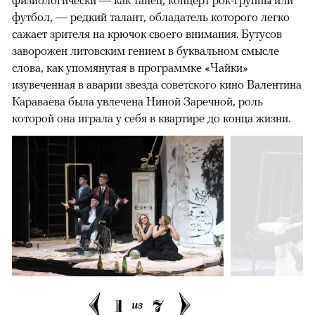
физиологически — как танец, концерт рок-группы или
футбол, — редкий талант, обладатель которого легко
сажает зрителя на крючок своего внимания. Бутусов
заворожен литовским гением в буквальном смысле
слова, как упомянутая в программке «Чайки»
изувеченная в аварии звезда советского кино Валентина
Караваева была увлечена Ниной Заречной, роль
которой она играла у себя в квартире до конца жизни.
1
7
из