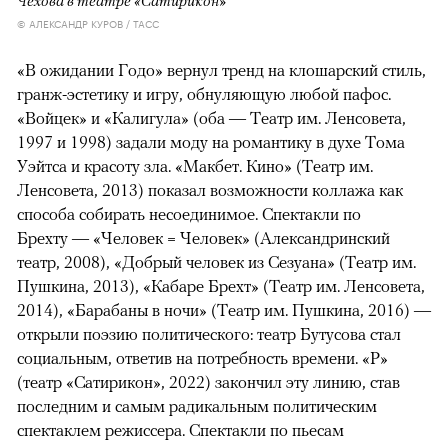
Чехова в театре «Сатирикон»
© АЛЕКСАНДР КУРОВ / ТАСС
«В ожидании Годо» вернул тренд на клошарский стиль,
гранж-эстетику и игру, обнуляющую любой пафос.
«Войцек» и «Калигула» (оба — Театр им. Ленсовета,
1997 и 1998) задали моду на романтику в духе Тома
Уэйтса и красоту зла. «Макбет. Кино» (Театр им.
Ленсовета, 2013) показал возможности коллажа как
способа собирать несоединимое. Спектакли по
Брехту — «Человек = Человек» (Александринский
театр, 2008), «Добрый человек из Сезуана» (Театр им.
Пушкина, 2013), «Кабаре Брехт» (Театр им. Ленсовета,
2014), «Барабаны в ночи» (Театр им. Пушкина, 2016) —
открыли поэзию политического: театр Бутусова стал
социальным, ответив на потребность времени. «Р»
(театр «Сатирикон», 2022) закончил эту линию, став
последним и самым радикальным политическим
спектаклем режиссера. Спектакли по пьесам