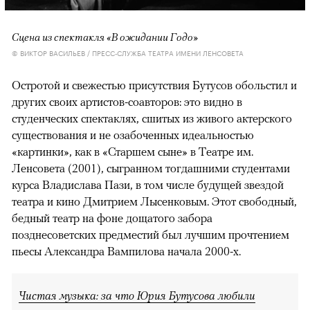
Сцена из спектакля «В ожидании Годо»
© ВИКТОР ВАСИЛЬЕВ / ПРЕСС-СЛУЖБА ТЕАТРА ИМЕНИ ЛЕНСОВЕТА
Остротой и свежестью присутствия Бутусов обольстил и
других своих артистов-соавторов: это видно в
студенческих спектаклях, сшитых из живого актерского
существования и не озабоченных идеальностью
«картинки», как в «Старшем сыне» в Театре им.
Ленсовета (2001), сыгранном тогдашними студентами
курса Владислава Пази, в том числе будущей звездой
театра и кино Дмитрием Лысенковым. Этот свободный,
бедный театр на фоне дощатого забора
позднесоветских предместий был лучшим прочтением
пьесы Александра Вампилова начала 2000-х.
Чистая музыка: за что Юрия Бутусова любили