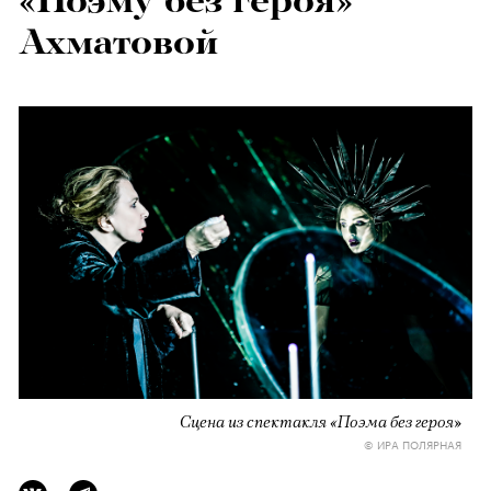
«Поэму без героя»
Ахматовой
Сцена из спектакля «Поэма без героя»
© ИРА ПОЛЯРНАЯ