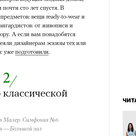
отвеч
штук
почти сто лет спустя. В
предметов: вещи ready-to-wear и
ангардистов: от живописи и
ору. А если вам понадобятся
веяли дизайнерам эскизы тех или
ас уже
подготовили
.
Сможе
4 кол
отвеч
р классической
пропу
зи Хантингтон-Уайтли в рекламной кампании
ЧИТ
nika
ЕСС-СЛУЖБА EKONIKA
ав Малер. Симфония №6
ия — Большой зал
нгтон-Уайтли, одни пользователи