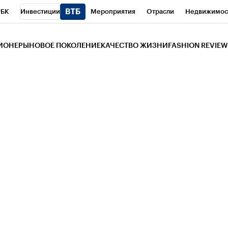
РБК
Инвестиции
Мероприятия
Отрасли
Недвижимос
и
Телеканал
РБК Вино
Спорт
Школа управления РБК
РБ
ЗИОНЕРЫ
НОВОЕ ПОКОЛЕНИЕ
КАЧЕСТВО ЖИЗНИ
FASHION REVIEW
РБК Life
Тренды
Визионеры
Национальные проекты
Горо
 Бизнес-среда
Дискуссионный клуб
Исследования
Кредитны
Газета
Спецпроекты СПб
Конференции СПб
Спецпроекты
трагентов
Политика
Экономика
Бизнес
Технологии и мед
ой валюты