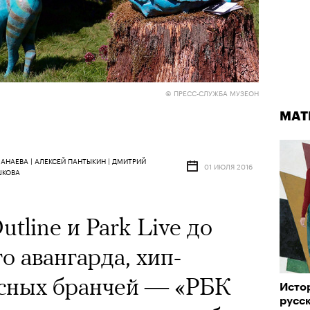
© ПРЕСС-СЛУЖБА МУЗЕОН
МАТ
АНАЕВА | АЛЕКСЕЙ ПАНТЫКИН | ДМИТРИЙ
01 ИЮЛЯ 2016
ШКОВА
узи Хантингтон-Уайтли в рекламной кампании Ekonika
© ПРЕСС-СЛУЖБА EKONIKA
tline и Park Live до
о авангарда, хип-
есных бранчей — «РБК
ТОР
ЕКАТЕРИНА ВОРОБЬЕВА
05 АВГУСТА 2026
Исто
русс