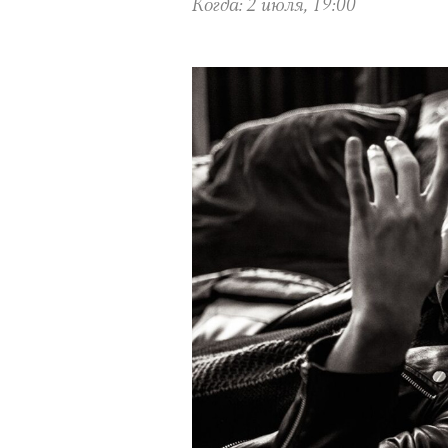
Когда: 2 июля, 19:00
задавались вопросом, почему
звезду, другие делились пре
повысит стоимость своих изд
зарубежной моделью. 4 авгус
аккаунта в Instagram
(принад
деятельность признана экстр
оставил на своем сайте. При
фото удалили из-за террито
использование контента с су
Ирина Зуева, директор по маркетинг