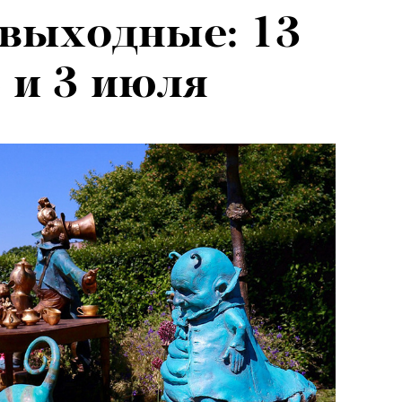
выходные: 13
евы:
2 и 3 июля
г — о скандале
и Роузи
н-Уайтли