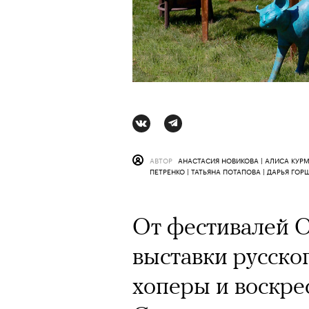
АВТОР
АНАСТАСИЯ НОВИКОВА | АЛИСА КУРМ
ПЕТРЕНКО | ТАТЬЯНА ПОТАПОВА | ДАРЬЯ ГОР
Ро
От фестивалей Ou
выставки русског
хоперы и воскр
АВ