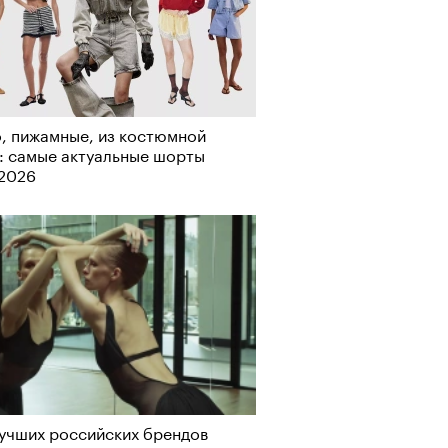
лаборации, которые нельзя
, пижамные, из костюмной
стить
: самые актуальные шорты
-2026
, пижамные, из костюмной
учших российских брендов
: самые актуальные шорты