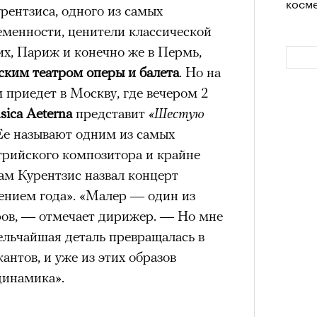
косме
лета
рентзиса, одного из самых
менности, ценители классической
нсеров, деятелей искусства или
х, Париж и конечно же в Пермь,
 из самых действенных способов
ким театром оперы и балета
. Но на
 Особенно сейчас, когда любая
 приедет в Москву, где вечером 2
ток, а информационный шум
ica Aeterna
представит
«Шестую
сти.
Ее называют одним из самых
 заключить контракт с мировой
трийского композитора и крайне
ечной репутацией.
Почему бренды
ам Курентзис назвал концерт
100 л
мпаний западных знаменитостей? У
ением года». «Малер — один из
Как т
косме
выра
йный вес: о них регулярно пишут
ов, — отмечает дирижер. — Но мне
Вост
и и сотни миллионов подписчиков.
ельчайшая деталь превращалась в
также нередко показывают, что
антов, и уже из этих образов
знает мировых звезд, чем многих
динамика».
кую персону, бренд рассчитывает на
емости и выход за пределы