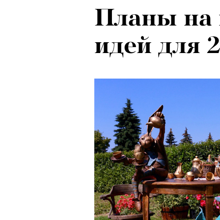
Планы на 
Ход корол
идей для 
маркетоло
с Ekonika 
Хантингто