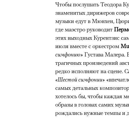
Чтобы послушать Теодора Ку
знаменитых дирижеров совре
Съемки топ-моделей, инфлюе
музыки едут в Мюнхен, Цюри
спортсменов остаются одним
где маэстро руководит
Пермс
привлечь внимание к бренду.
этих выходных Курентзис сам
новость живет не больше су
июля вместе с оркестром
Mus
достигает предельной плотно
симфонию»
Густава Малера. 
Многие маркетологи мечтают
трагичных произведений авс
звездой — в идеале с безупр
редко исполняют на сцене. С
выбирают для рекламных ка
«Шестой симфонии»
«впечатл
них, как правило, выше меди
самых детальных композитор
СМИ, за ними следят десятк
хотелось бы, чтобы каждая м
Исследования узнаваемости 
образы в головах самих музык
российская аудитория лучше 
рождались нужные темпы и 
отечественных. Привлекая та
большие охваты, рост узнава