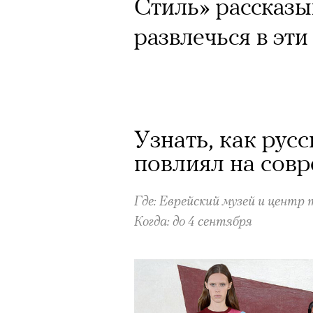
Стиль» рассказы
развлечься в эт
Кампания Ekonik
Уайтли вызвала 
работы с зарубе
на рекламу и во
Узнать, как рус
повлиял на сов
обувь бренда. П
маркетолога Ир
Где: Еврейский музей и цент
Когда: до 4 сентября
Ekonika — главный ньюсмейк
бренд снял в осенне-зимней
супермодель Роузи Хантингт