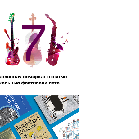
колепная семерка: главные
кальные фестивали лета
Визионеры» и masters:dom
ели первую резиденцию
АЙТЕ ТАКЖЕ