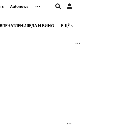
...
ть
Autonews
К Образование
ВПЕЧАТЛЕНИЯ
ЕДА И ВИНО
ЕЩЁ
д
Стиль
е рейтинги
иа
Финансы