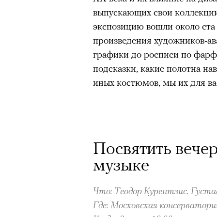
выпускающих свои коллекции 
экспозицию вошли около ста 
произведения художников-ав
графики до росписи по фарф
подсказки, какие полотна на
иных костюмов, мы их для в
Посвятить вече
Роу
музыке
1
8
из
Eko
© ПР
Что: Теодор Курентзис. Густ
Где: Московская консерватор
Критикуя кейс с Роузи Ханти