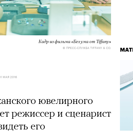
Кадр из фильма «Без ума от Tiffany»
© ПРЕСС-СЛУЖБА TIFFANY & CO.
МАТ
31 МАЯ 2016
анского ювелирного
ет режиссер и сценарист
идеть его