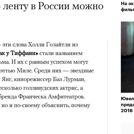
 ленту в России можно
На э
фильм
 — эти слова Холли Голайтли из
ак у Тиффани»
стали названием
ьма. И их с равным успехом могут
Мэттью Миле. Среди них — звездные
т Янг, кинорежиссер Баз Лурман,
сколько голливудских актрис, а
бренда Франческа Амфитеатров.
Ювели
 но и по-своему объяснить, почему
пред
2016