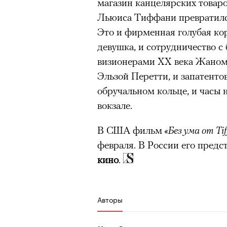
магазин канцелярских товар
Льюиса Тиффани превратилс
Это и фирменная голубая кор
девушка, и сотрудничество 
визионерами XX века Жано
Эльзой Перетти, и запатенто
обручальном кольце, и часы
вокзале.
В США фильм
«Без ума от Tif
февраля. В России его предс
кино
.
Авторы