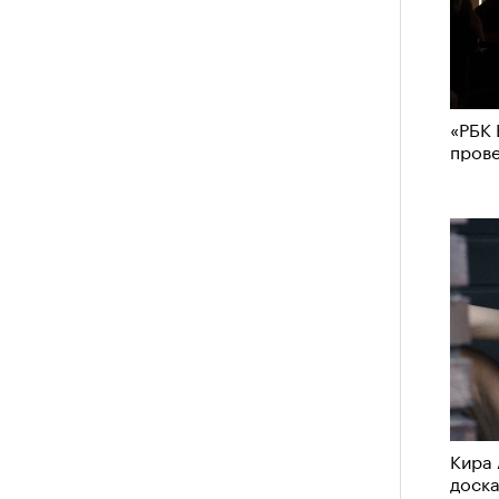
«РБК 
пров
Кира 
доск