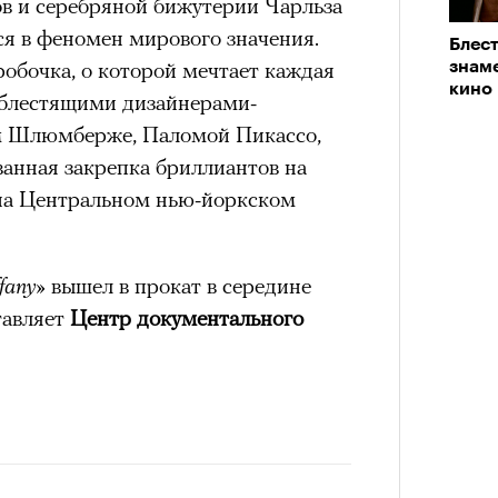
ов и серебряной бижутерии Чарльза
я в феномен мирового значения.
Блес
обочка, о которой мечтает каждая
знам
кино
с блестящими дизайнерами-
м Шлюмберже, Паломой Пикассо,
ванная закрепка бриллиантов на
 на Центральном нью-йоркском
fany»
вышел в прокат в середине
тавляет
Центр документального