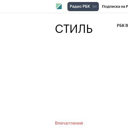
Подписка на 
РБК Компани
СТИЛЬ
РБК 
РБК Курсы
РБК Бизнес-с
Спецпроекты
Экономика
Впечатления