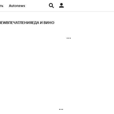
ть
Autonews
К Образование
IEW
ВПЕЧАТЛЕНИЯ
ЕДА И ВИНО
д
Стиль
Крипто
и
Франшизы
Газета
ов
Политика
ты