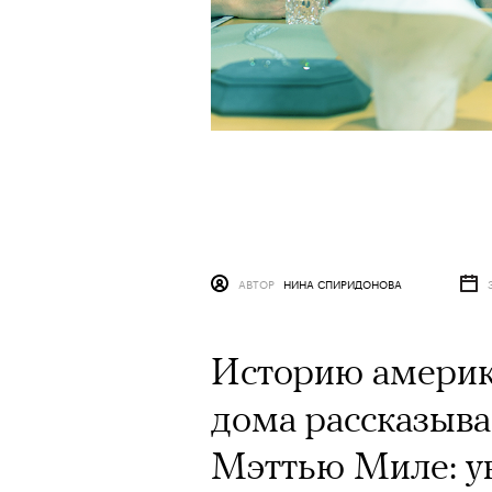
АВТОР
НИНА СПИРИДОНОВА
Историю америк
дома рассказыва
Мэттью Миле: ув