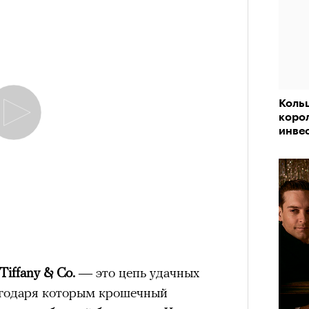
Коль
коро
инве
Tiffany & Co.
— это цепь удачных
агодаря которым крошечный