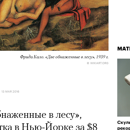
МАТ
Фрида Кало. «Две обнаженные в лесу», 1939 г.
© WIKIART.ORG
13 МАЯ 2016
наженные в лесу»,
Скул
ка в Нью-Йорке за $8
реко