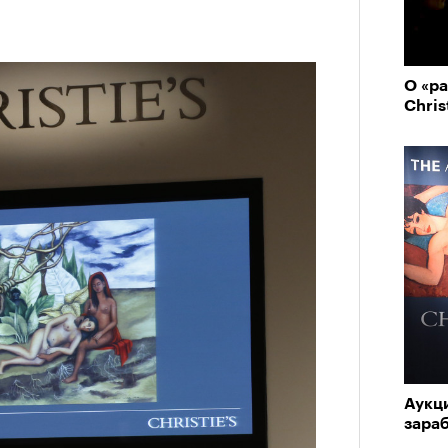
О «р
Chris
Аукци
зараб