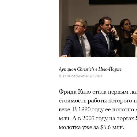
Аукцион Christie's в Нью-Йорке
© AP PHOTO/KATHY WILLENS
Фрида Кало стала первым л
стоимость работы которого 
веке. В 1990 году ее полотно
млн. А в 2005 году на торгах
молотка уже за $5,6 млн.