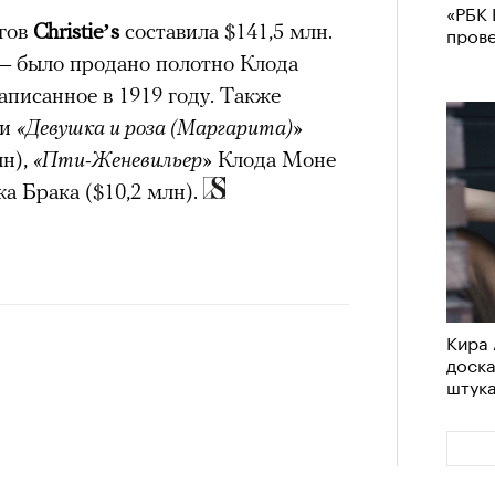
«РБК 
ргов
Christie’s
составила $141,5 млн.
пров
— было продано полотно Клода
написанное в 1919 году. Также
ли
«Девушка и роза (Маргарита)»
лн),
«Пти-Женевильер»
Клода Моне
 Брака ($10,2 млн).
Кира 
доск
штук