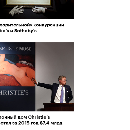
азорительной» конкуренции
tie’s и Sotheby’s
онный дом Christie’s
отал за 2015 год $7,4 млрд