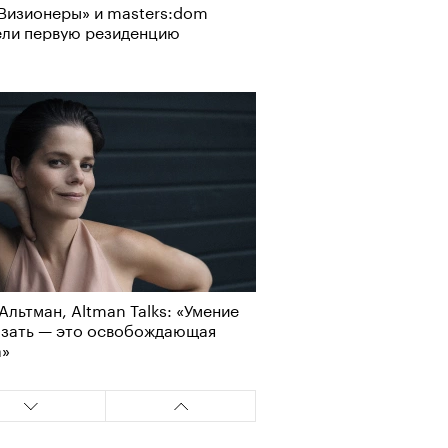
Визионеры» и masters:dom
ели первую резиденцию
Альтман, Altman Talks: «Умение
азать — это освобождающая
а»