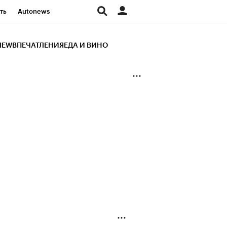
ть
Autonews
К Образование
IEW
ВПЕЧАТЛЕНИЯ
ЕДА И ВИНО
д
Стиль
Крипто
и
Франшизы
Газета
ов
Политика
ты