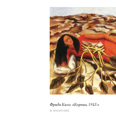
Фрида Кало. «Корни», 1943 г.
© WIKIART.ORG