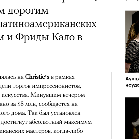
ым дорогим
латиноамериканских
м и Фриды Кало в
лялась на
Christie’s
в рамках
Аукци
ели торгов импрессионистов,
неуда
 искусства. Минувшим вечером
ано за $8 млн,
сообщается
на
ого дома. Так был установлен
 достигнут абсолютный максимум
иканских мастеров, когда-либо