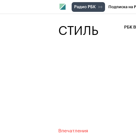
Подписка на 
РБК Компани
СТИЛЬ
РБК 
РБК Курсы
РБК Бизнес-с
Спецпроекты
Экономика
Впечатления