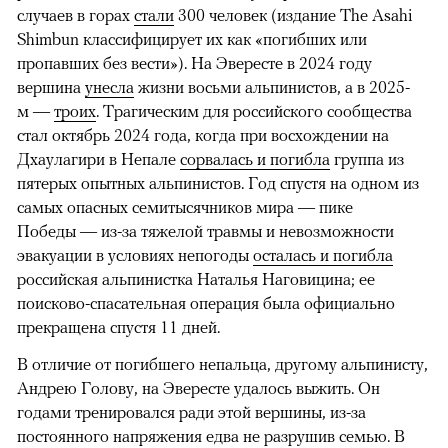
случаев в горах
стали
300 человек (издание The Asahi
Shimbun классифицирует их как «погибших или
пропавших без вести»). На Эвересте в 2024 году
вершина
унесла
жизни восьми альпинистов, а в 2025-
м —
троих
. Трагическим для российского сообщества
стал октябрь 2024 года, когда при восхождении на
Дхаулагири в Непале
сорвалась и погибла
группа из
пятерых опытных альпинистов. Год спустя на одном из
самых опасных семитысячников мира — пике
Победы — из-за тяжелой травмы и невозможности
эвакуации в условиях непогоды
осталась и погибла
российская альпинистка Наталья Наговицина; ее
поисково-спасательная операция была официально
прекращена спустя 11 дней.
В отличие от погибшего непальца, другому альпинисту,
Андрею Голову, на Эвересте удалось выжить. Он
годами тренировался ради этой вершины, из-за
постоянного напряжения едва не разрушив семью. В