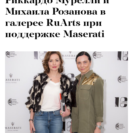
Риккардо Мурелли и
Михаила Розанова в
галерее RuArts при
поддержке Maserati