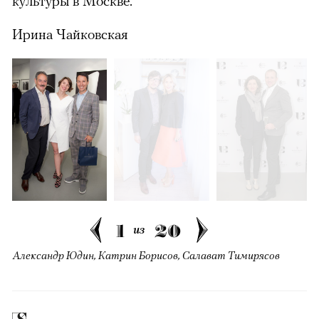
культуры в Москве.
Ирина Чайковская
можно через
00:00
/
00:00
1
20
из
Александр Юдин, Катрин Борисов, Салават Тимирясов