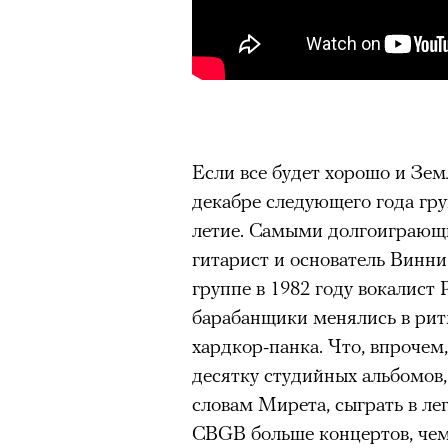
Если все будет хорошо и Земл
декабре следующего года груп
летие. Самыми долгоиграющи
гитарист и основатель Винн
группе в 1982 году вокалист
барабанщики менялись в рит
хардкор-панка. Что, впрочем
десятку студийных альбомов,
словам Мирета, сыграть в л
CBGB больше концертов, чем