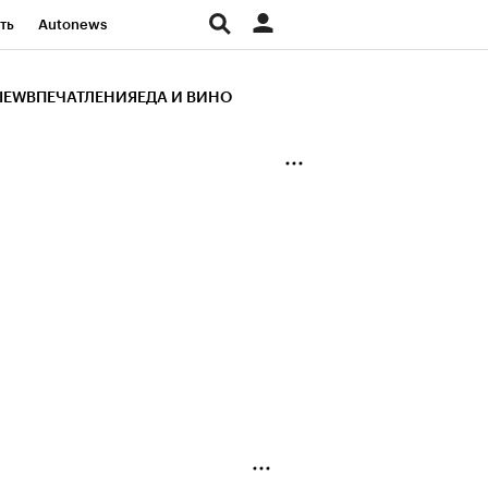
ть
Autonews
К Образование
IEW
ВПЕЧАТЛЕНИЯ
ЕДА И ВИНО
д
Стиль
Крипто
и
Франшизы
Газета
ов
Политика
ты