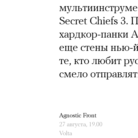
мультиинструме
Secret Chiefs 3.
хардкор-панки A
еще стены нью-й
те, кто любит ру
смело отправлят
Agnostic Front
27 августа, 19.00
Volta