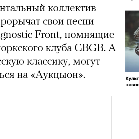
нтальный коллектив
 Прорычат свои песни
gnostic Front, помнящие
оркского клуба CBGB. А
сскую классику, могут
ься на «Аукцыон».
Куль
невес