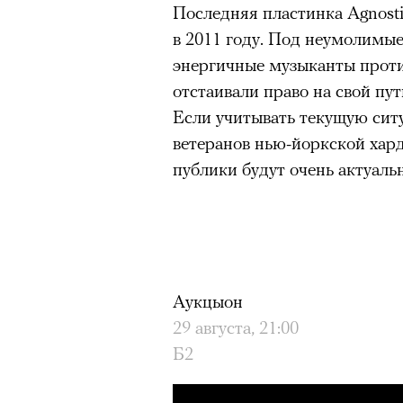
Последняя пластинка Agnost
в 2011 году. Под неумолимы
энергичные музыканты проти
отстаивали право на свой пут
Если учитывать текущую сит
ветеранов нью-йоркской хар
публики будут очень актуаль
Аукцыон
29 августа, 21:00
Б2