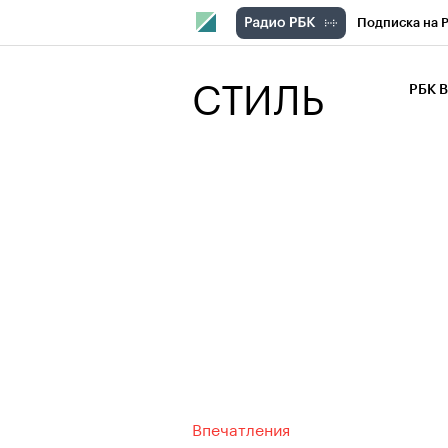
Подписка на 
РБК Компани
СТИЛЬ
РБК 
РБК Курсы
РБК Бизнес-с
Спецпроекты
Экономика
Впечатления