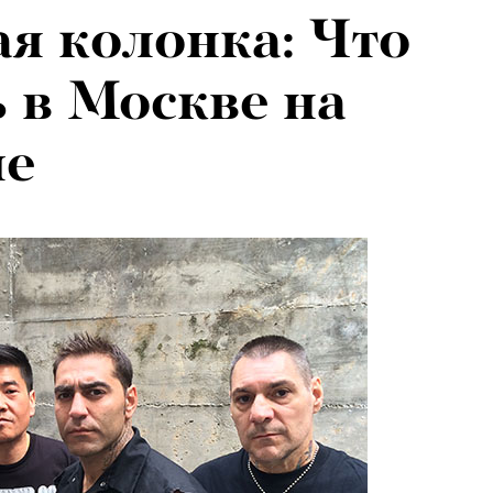
я колонка: Что
 в Москве на
ле