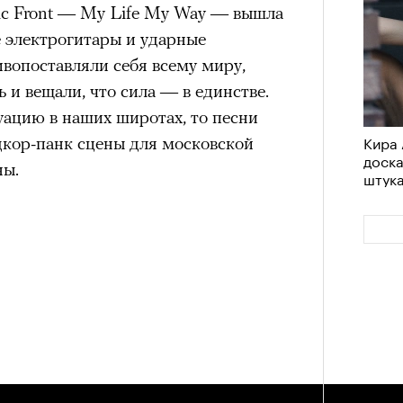
ic Front — My Life My Way — вышла
е электрогитары и ударные
вопоставляли себя всему миру,
ь и вещали, что сила — в единстве.
уацию в наших широтах, то песни
Кира 
дкор-панк сцены для московской
доск
ны.
штук