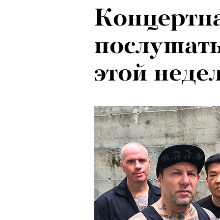
Концертна
послушать
этой неде