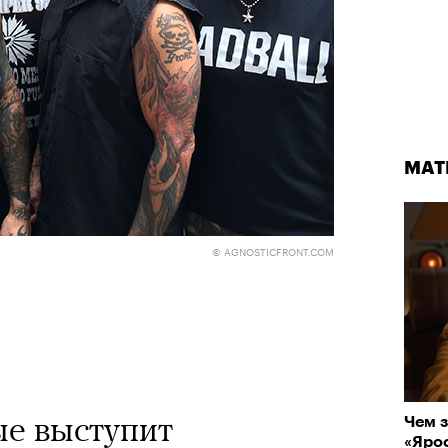
МАТ
© AGNOSTICFRONT.COM
ые выступит
Чем з
«Ярос