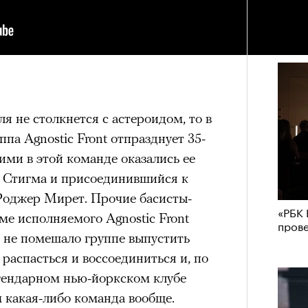
ЧИТ
я не столкнется с астероидом, то в
па Agnostic Front отпразднует 35-
ми в этой команде оказались ее
и Стигма и присоединившийся к
 Роджер Мирет. Прочие басисты-
«РБК 
ме исполняемого Agnostic Front
пров
, не помешало группе выпустить
 распасться и воссоединиться и, по
егендарном нью-йоркском клубе
 какая-либо команда вообще.