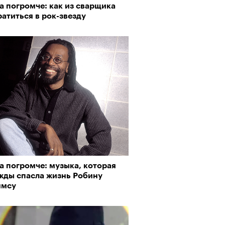
а погромче: как из сварщика
атиться в рок-звезду
а погромче: музыка, которая
жды спасла жизнь Робину
ямсу