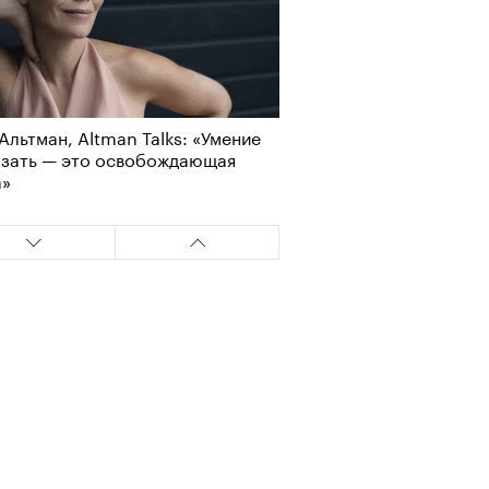
Альтман, Altman Talks: «Умение
азать — это освобождающая
а»
т ли человек прожить 180 лет:
ает Станислав Скакун