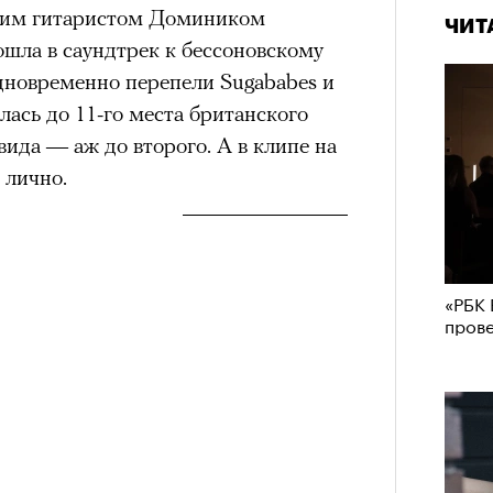
воим гитаристом Домиником
ЧИТ
ошла в саундтрек к бессоновскому
одновременно перепели Sugababes и
лась до 11-го места британского
эвида — аж до второго. А в клипе на
 лично.
«РБК 
пров