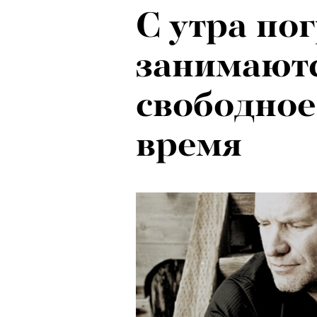
С утра по
занимаютс
свободное
время