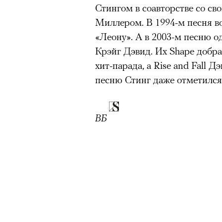
Стингом в соавторстве со с
Миллером. В 1994-м песня в
«Леону». А в 2003-м песню 
Крэйг Дэвид. Их Shape добра
хит-парада, а Rise and Fall Д
песню Стинг даже отметился
ВБ