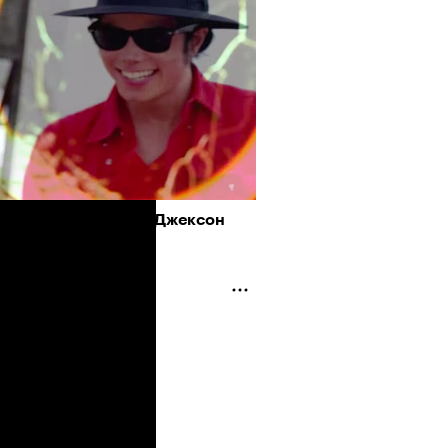
ра погромче: Майкл Джексон
стил новый клип