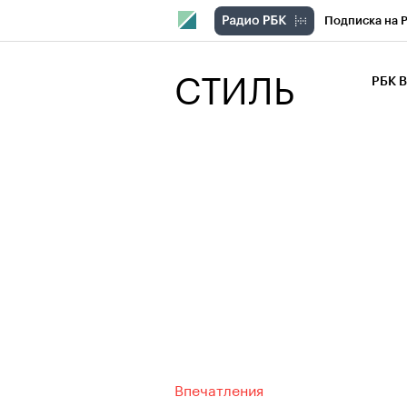
Подписка на 
РБК Компани
СТИЛЬ
РБК 
РБК Курсы
РБК Бизнес-с
Спецпроекты
Экономика
Впечатления