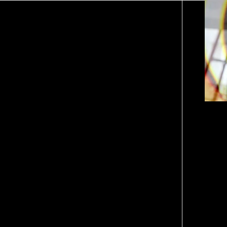
С ут
выпу