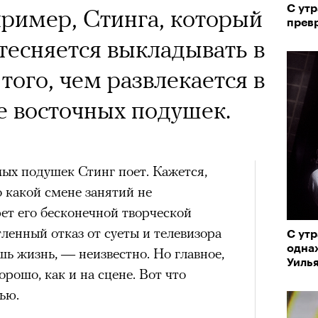
С утр
апример, Стинга, который
превр
тесняется выкладывать в
того, чем развлекается в
е восточных подушек.
мых подушек Стинг поет. Кажется,
о какой смене занятий не
рет его бесконечной творческой
ленный отказ от суеты и телевизора
С утр
одна
шь жизнь, — неизвестно. Но главное,
Уиль
орошо, как и на сцене. Вот что
ью.