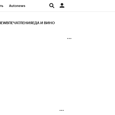
ть
Autonews
К Образование
IEW
ВПЕЧАТЛЕНИЯ
ЕДА И ВИНО
д
Стиль
Крипто
и
Франшизы
Газета
ов
Политика
ты