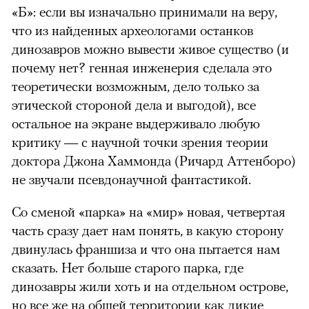
«Б»: если вы изначально принимали на веру,
что из найденных археологами останков
динозавров можно вывести живое существо (и
почему нет? генная инженерия сделала это
теоретически возможным, дело только за
этической стороной дела и выгодой), все
остальное на экране выдерживало любую
критику — с научной точки зрения теории
доктора Джона Хаммонда (Ричард Аттенборо)
не звучали псевдонаучной фантастикой.
Со сменой «парка» на «мир» новая, четвертая
часть сразу дает нам понять, в какую сторону
двинулась франшиза и что она пытается нам
сказать. Нет больше старого парка, где
динозавры жили хоть и на отдельном острове,
но все же на общей территории как дикие