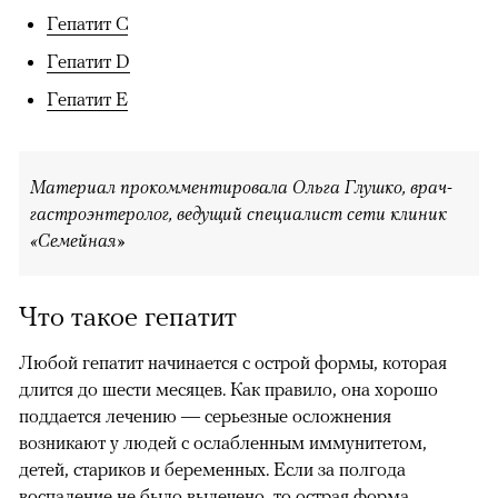
Гепатит C
Гепатит D
Гепатит E
Материал прокомментировала Ольга Глушко, врач-
гастроэнтеролог,
ведущий специалист сети клиник
«Семейная»
Что такое гепатит
Любой гепатит начинается с острой формы, которая
00:00
/
00:00
длится до шести месяцев. Как правило, она хорошо
поддается лечению — серьезные осложнения
возникают у людей с ослабленным иммунитетом,
детей, стариков и беременных. Если за полгода
воспаление не было вылечено, то острая форма