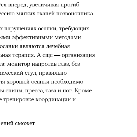
лета
ся вперед, увеличивая прогиб
ессию мягких тканей позвоночника.
ых нарушениях осанки, требующих
амыми эффективными методами
осанки являются лечебная
ьная терапия. А еще — организация
а: монитор напротив глаз, без
ический стул, правильно
100 л
Для хорошей осанки необходимо
косме
спины, пресса, таза и ног. Кроме
ие тренировке координации и
нений сможет