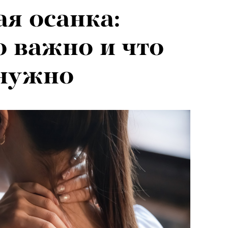
я осанка:
о важно и что
 нужно