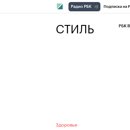
Подписка на 
РБК Компани
СТИЛЬ
РБК 
РБК Курсы
РБК Бизнес-с
Спецпроекты
Экономика
Здоровье