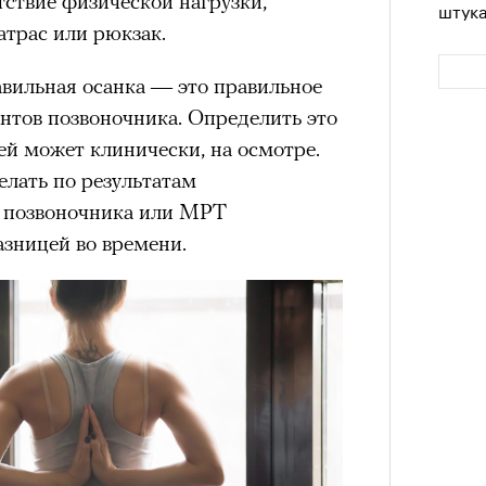
тствие физической нагрузки,
штук
трас или рюкзак.
авильная осанка — это правильное
нтов позвоночника. Определить это
ей может клинически, на осмотре.
елать по результатам
в позвоночника или МРТ
азницей во времени.
Сможе
отвеч