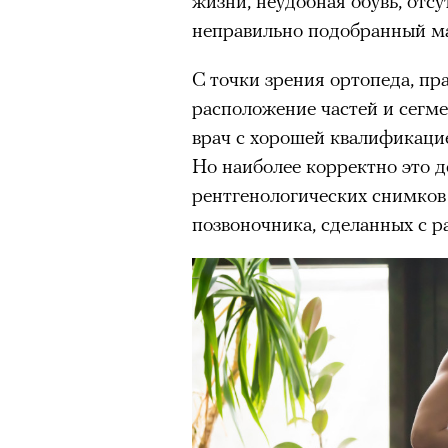
жизни, неудобная обувь, отсу
неправильно подобранный ма
С точки зрения ортопеда, пр
расположение частей и сегме
врач с хорошей квалификаци
Но наиболее корректно это д
рентгенологических снимко
позвоночника, сделанных с р