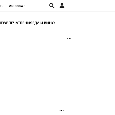
ть
Autonews
К Образование
IEW
ВПЕЧАТЛЕНИЯ
ЕДА И ВИНО
д
Стиль
Крипто
и
Франшизы
Газета
ов
Политика
ты