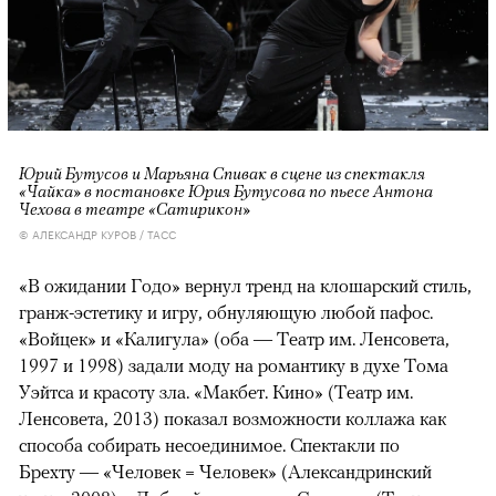
Юрий Бутусов и Марьяна Спивак в сцене из спектакля
«Чайка» в постановке Юрия Бутусова по пьесе Антона
Чехова в театре «Сатирикон»
© АЛЕКСАНДР КУРОВ / ТАСС
«В ожидании Годо» вернул тренд на клошарский стиль,
гранж-эстетику и игру, обнуляющую любой пафос.
«Войцек» и «Калигула» (оба — Театр им. Ленсовета,
1997 и 1998) задали моду на романтику в духе Тома
Уэйтса и красоту зла. «Макбет. Кино» (Театр им.
Ленсовета, 2013) показал возможности коллажа как
способа собирать несоединимое. Спектакли по
Брехту — «Человек = Человек» (Александринский