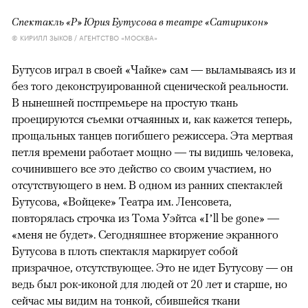
Спектакль «Р» Юрия Бутусова в театре «Сатирикон»
© КИРИЛЛ ЗЫКОВ / АГЕНТСТВО «МОСКВА»
Бутусов играл в своей «Чайке» сам — выламываясь из и
без того деконструированной сценической реальности.
В нынешней постпремьере на простую ткань
проецируются съемки отчаянных и, как кажется теперь,
прощальных танцев погибшего режиссера. Эта мертвая
петля времени работает мощно — ты видишь человека,
сочинившего все это действо со своим участием, но
отсутствующего в нем. В одном из ранних спектаклей
Бутусова, «Войцеке» Театра им. Ленсовета,
повторялась строчка из Тома Уэйтса «I’ll be gone» —
«меня не будет». Сегодняшнее вторжение экранного
Бутусова в плоть спектакля маркирует собой
призрачное, отсутствующее. Это не идет Бутусову — он
ведь был рок-иконой для людей от 20 лет и старше, но
сейчас мы видим на тонкой, сбившейся ткани