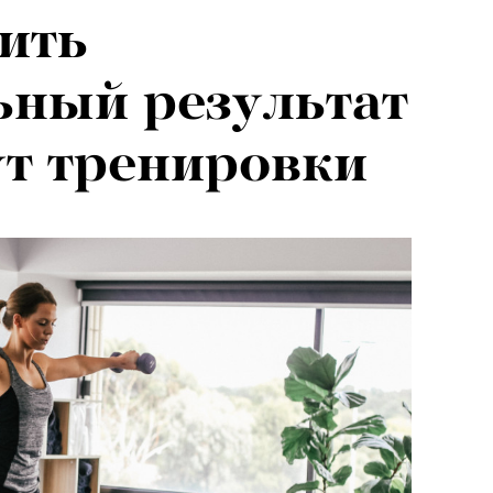
ить
ьный результат
ут тренировки