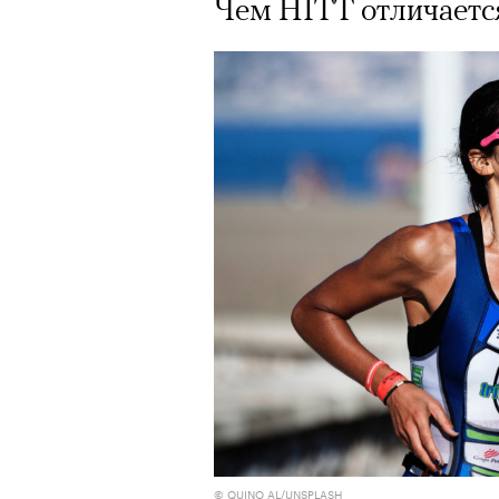
Чем HITT отличаетс
© QUINO AL/UNSPLASH