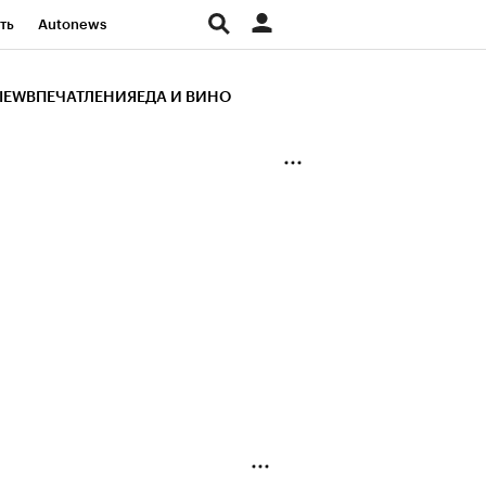
ть
Autonews
К Образование
IEW
ВПЕЧАТЛЕНИЯ
ЕДА И ВИНО
д
Стиль
Крипто
и
Франшизы
Газета
ов
Политика
ты