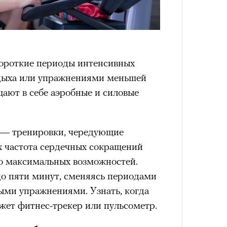
4 кол
короткие периоды интенсивных
пропу
дыха или упражнениями меньшей
ают в себе аэробные и силовые
T — тренировки, чередующие
х частота сердечных сокращений
го максимальных возможностей.
до пяти минут, сменяясь периодами
ыми упражнениями. Узнать, когда
жет фитнес-трекер или пульсометр.
Карго
ткани