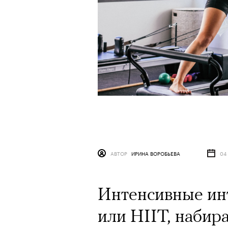
АВТОР
ИРИНА ВОРОБЬЕВА
04
Интенсивные ин
или HIIT, набир