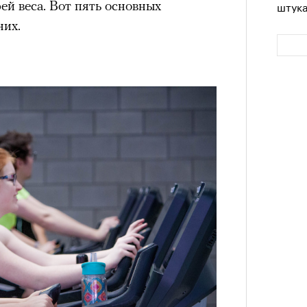
ей веса. Вот пять основных
штук
них.
Сможе
отвеч