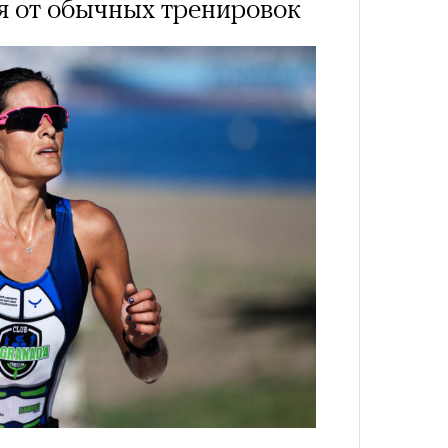
я от обычных тренировок
лета
100 л
косме