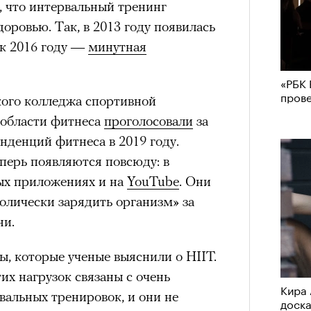
и, что интервальный тренинг
оровью. Так, в 2013 году появилась
а к 2016 году —
минутная
«РБК 
пров
ого колледжа спортивной
 области фитнеса
проголосовали
за
енденций фитнеса в 2019 году.
перь появляются повсюду: в
ых приложениях и на
YouTube
. Они
олически зарядить организм» за
ни.
, которые ученые выяснили о HIIT.
х нагрузок связаны с очень
Кира 
альных тренировок, и они не
доск