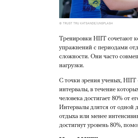
© TRUST TRU KATSANDE/UNSPLASH
Тренировки HIIT сочетают 
упражнений с периодами от
сложности. Они часто совмещ
нагрузки.
С точки зрения ученых, HII
интервалы, в течение которы
человека достигает 80% от е
Интервалы длятся от одной 
отдыха или менее интенсивн
достигнут уровень 80%, помо