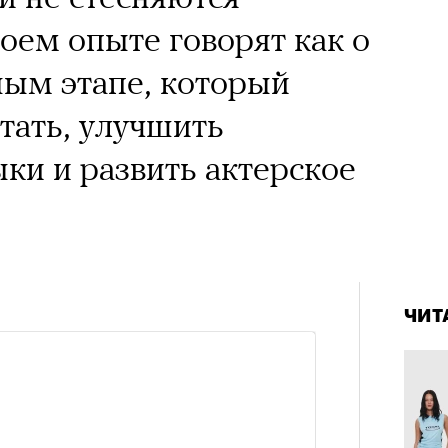
 Тыркин рассказывает о
воем опыте говорят как о
на остросоциальные
ым этапе, который
тать, улучшить
ки и развить актерское
рам-канал «РБК Стиль»
Лока
4 кол
Корей
пропу
взро
ар и Жереми Труиля
ЧИТ
Грэя
рное: голливудские левые и черный