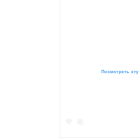
очнувшийся Нур) точно не б
обострения мигрантского кри
Адресованн
добросерд
Посмотреть эту
точно не б
дни очередн
мигрантск