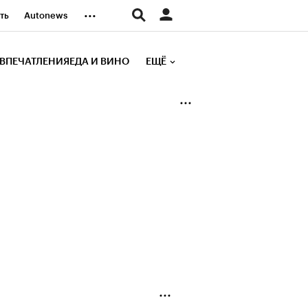
...
ть
Autonews
К Образование
ВПЕЧАТЛЕНИЯ
ЕДА И ВИНО
ЕЩЁ
д
Стиль
е рейтинги
иа
Финансы