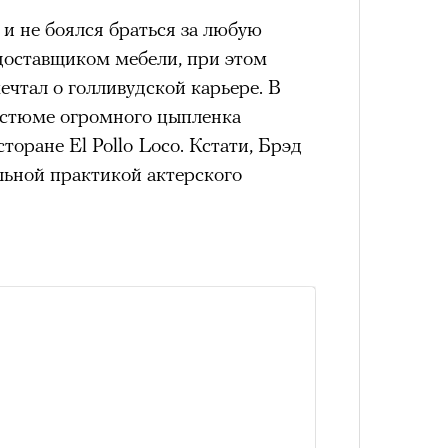
 и не боялся браться за любую
Кира 
доск
 доставщиком мебели, при этом
штук
ечтал о голливудской карьере. В
костюме огромного цыпленка
торане El Pollo Loco. Кстати, Брэд
льной практикой актерского
Сможе
отвеч