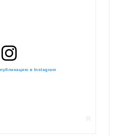
удет лишним в дни очередного
зиса.
Умный
осваи
Trave
ый европейцам
«РБК 
пров
ечный призыв
 публикацию в Instagram
удет лишним в
ого обострения
ого кризиса.