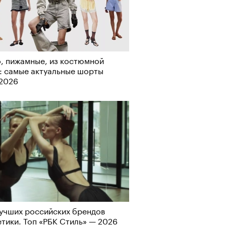
рно-2025: перестрелки в
, пижамные, из костюмной
йне и горизонтальные танцы в
: самые актуальные шорты
ыне
-2026
учших российских брендов
тики. Топ «РБК Стиль» — 2026