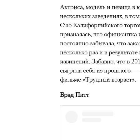
здоровьем касается синдром
Актриса, модель и певица в 
отстраненности, или резигн
нескольких заведениях, в том
редкого психогенного заболе
Ciao Калифорнийского торгов
воздействием тяжелейшего ст
призналась, что официантка 
перестает двигаться, говорит
постоянно забывала, что зак
мир. Это и происходит с па
несколько раз и в результате
Алами), братом главной гер
извинений. Забавно, что в 20
М’Зауки), когда их родителя
сыграла себя из прошлого —
жительство в одной из благо
фильме «Трудный возраст».
Безутешная Шая пытается пр
Брэд Питт
наглотавшись таблеток, прон
их мать тонет при переправе 
При всей скромности художе
адресованный европейцам до
можете нас спасти!» — сообща