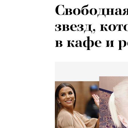
Свободная
Локарно-2
звезд, ко
показали 
в кафе и 
фестиваля
кино