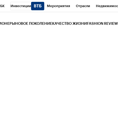
РБК
Инвестиции
Мероприятия
Отрасли
Недвижимос
и
Телеканал
РБК Вино
Спорт
Школа управления РБК
РБ
ЗИОНЕРЫ
НОВОЕ ПОКОЛЕНИЕ
КАЧЕСТВО ЖИЗНИ
FASHION REVIEW
РБК Life
Тренды
Визионеры
Национальные проекты
Горо
 Бизнес-среда
Дискуссионный клуб
Исследования
Кредитны
Газета
Спецпроекты СПб
Конференции СПб
Спецпроекты
трагентов
Политика
Экономика
Бизнес
Технологии и мед
ой валюты