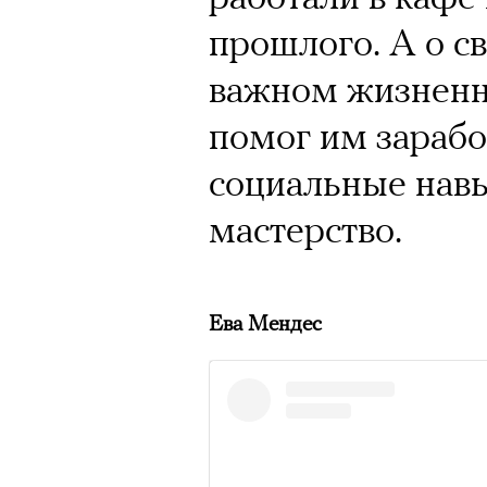
Кинокритик Стас
прошлого. А о с
первых показах 
важном жизненн
темы
помог им зарабо
социальные навы
мастерство.
Подписывайтесь на телег
Ева Мендес
Зеленые глаза» Фанни Лиат
«Бумажный тигр» Джеймса 
«Охота» Уэйна Вапимуквы
Ретроспектива «Красное и че
список»